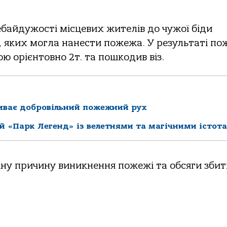
ебайдужості місцевих жителів до чужої біди
, яких могла нанести пожежа. У результаті по
ю орієнтовно 2т. та пошкодив віз.
виває добровільний пожежний рух
й «Парк Легенд» із велетнями та магічними істот
очну причину виникнення пожежі та обсяги збит