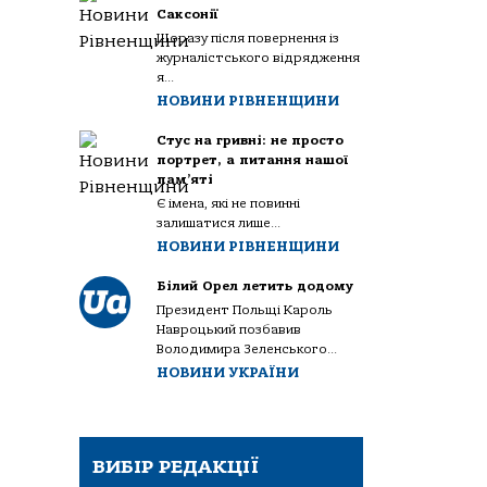
Саксонії
Щоразу після повернення із
журналістського відрядження
я...
НОВИНИ РІВНЕНЩИНИ
Стус на гривні: не просто
портрет, а питання нашої
пам’яті
Є імена, які не повинні
залишатися лише...
НОВИНИ РІВНЕНЩИНИ
Білий Орел летить додому
Президент Польщі Кароль
Навроцький позбавив
Володимира Зеленського...
НОВИНИ УКРАЇНИ
ВИБІР РЕДАКЦІЇ