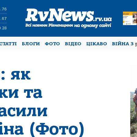
4.76
1.67
0.28
СТАТТІ
БЛОГИ
ФОТО
ВІДЕО
ЦІКАВО
ВІЙНА З
: як
ки та
гасили
іна (Фото)