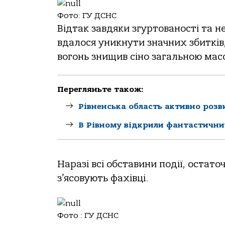
Фото: ГУ ДСНС
Відтак завдяки згуртованості та н
вдалося уникнути значних збитків
вогонь знищив сіно загальною масо
Перегляньте також:
Рівненська область активно роз
В Рівному відкрили фантастични
Наразі всі обставини події, остат
з’ясовують фахівці.
Фото : ГУ ДСНС