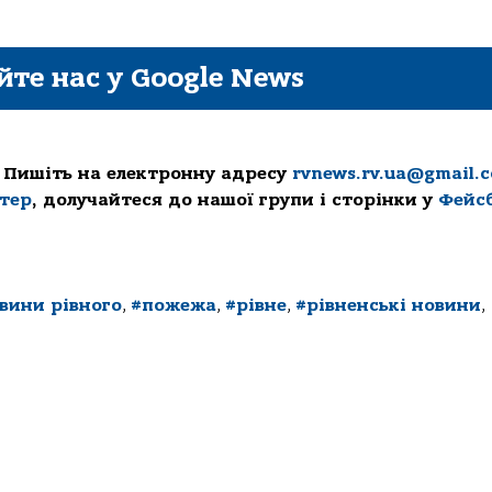
йте нас у Google News
 Пишіть на електронну адресу
rvnews.rv.ua@gmail.
ттер
, долучайтеся до нашої групи і сторінки у
Фейс
вини рівного
,
#пожежа
,
#рівне
,
#рівненські новини
,