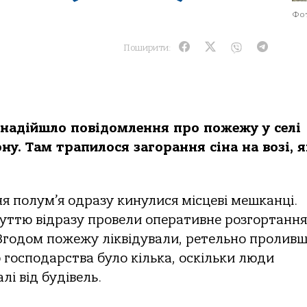
Фот
Поширити:
 надійшло повідомлення про пожежу у селі
у. Там трапилося загорання сіна на возі, я
ня полум’я одразу кинулися місцеві мешканці.
буттю відразу провели оперативне розгортання
 Згодом пожежу ліквідували, ретельно проливш
 господарства було кілька, оскільки люди
лі від будівель.