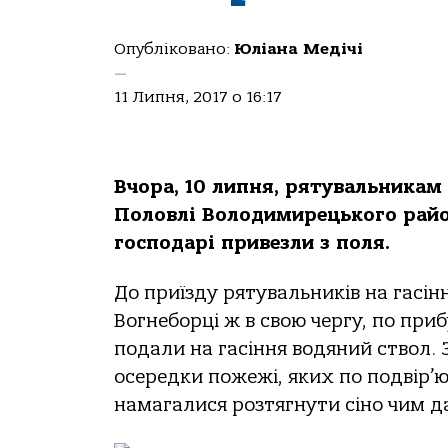
Опубліковано:
Юліана Медічі
—
11 Липня, 2017 о 16:17
Вчора, 10 липня, рятувальникам
Половлі Володимирецького район
господарі привезли з поля.
До приїзду рятувальників на гасін
Вогнеборці ж в свою чергу, по при
подали на гасіння водяний ствол.
осередки пожежі, яких по подвір’ю
намагалися розтягнути сіно чим да