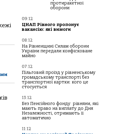
протиракетної
оборони
09:12
жежі
ЦНАП Рівного пропонує
вакансію: які вимоги
08:12
На Рівненщині Силам оборони
України передали конфісковане
майно
07:12
Пільговий проїзд у рівненському
ами
громадському транспорті без
транспортної картки: кого це
стосується
ків
13:12
Без Пенсійного фонду: рівняни, які
мають право на виплату до Дня
Незалежності, отримають її
автоматично
11:12