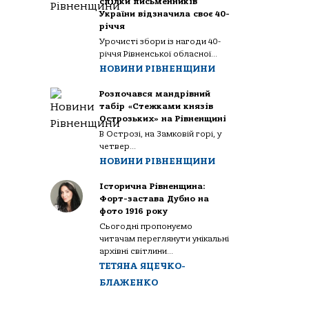
спілки письменників
України відзначила своє 40-
річчя
Урочисті збори із нагоди 40-
річчя Рівненської обласної...
НОВИНИ РІВНЕНЩИНИ
Розпочався мандрівний
табір «Стежками князів
Острозьких» на Рівненщині
В Острозі, на Замковій горі, у
четвер...
НОВИНИ РІВНЕНЩИНИ
Історична Рівненщина:
Форт-застава Дубно на
фото 1916 року
Сьогодні пропонуємо
читачам переглянути унікальні
архівні світлини...
ТЕТЯНА ЯЦЕЧКО-
БЛАЖЕНКО