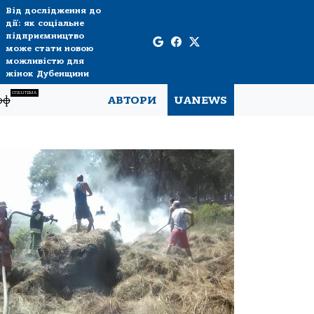
Від дослідження до
дії: як соціальне
підприємництво
може стати новою
можливістю для
жінок Дубенщини
СПЕЦТЕМА
рф
АВТОРИ
UANEWS