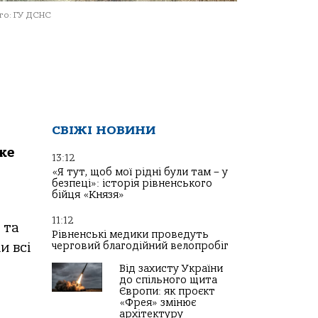
о: ГУ ДСНС
СВІЖІ НОВИНИ
ке
13:12
«Я тут, щоб мої рідні були там – у
безпеці»: історія рівненського
бійця «Князя»
11:12
 та
Рівненські медики проведуть
черговий благодійний велопробіг
и всі
Від захисту України
до спільного щита
Європи: як проєкт
«Фрея» змінює
архітектуру