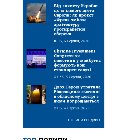
Від захисту України
до спільного щита
Європи: як проєкт
«Фрея» змінює
архітектуру
протиракетної
оборони
10:13, 6 Серпня, 2026
Ukraine Investment
Congress: як
інвестиції у майбутнє
формують нові
стандарти галузі
07:33, 5 Серпня, 2026
Двох Героїв утратила
Рівненщина: сьогодні
в обласному центрі з
ними попрощаються
07:12, 4 Серпня, 2026
НОВИНИ РОЗДІЛУ
>