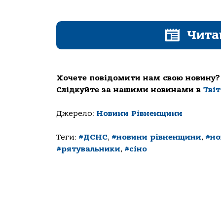
Чита
Хочете повідомити нам свою новину?
Слідкуйте за нашими новинами в
Тві
Джерело:
Новини Рівненщини
Теги:
#ДСНС
,
#новини рівненщини
,
#но
#рятувальники
,
#сіно