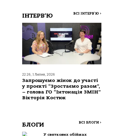
ВСІ ІНТЕРВ'Ю
>
ІНТЕРВ'Ю
22:26, 1 Липня, 2026
Запрошуємо жінок до участі
у проєкті “Зростаємо разом”,
– голова ГО “Інтонація ЗМІН”
Вікторія Костюк
ВСІ БЛОГИ
>
БЛОГИ
У святкових обіймах