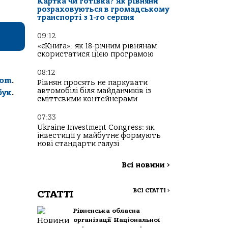
Картка чи готівка? Як рівняни
розраховуються в громадському
транспорті з 1-го серпня
09:12
«єКнига»: як 18-річним рівнянам
скористатися цією програмою
08:12
com
.
Рівнян просять не паркувати
автомобілі біля майданчиків із
бук
.
сміттєвими контейнерами
07:33
Ukraine Investment Congress: як
інвестиції у майбутнє формують
нові стандарти галузі
Всі новини
>
ВСІ СТАТТІ
>
СТАТТІ
Рівненська обласна
організації Національної