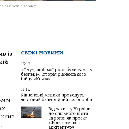
о з мережі Інтернет
СВІЖІ НОВИНИ
в із
кій
13:12
«Я тут, щоб мої рідні були там – у
безпеці»: історія рівненського
бійця «Князя»
11:12
Рівненські медики проведуть
черговий благодійний велопробіг
ьної
ах
Від захисту України
до спільного щита
 книг
Європи: як проєкт
«Фрея» змінює
, –
архітектуру