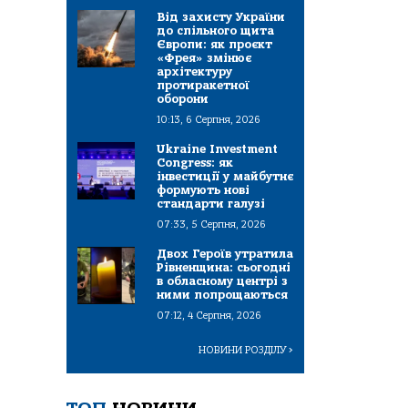
Від захисту України
до спільного щита
Європи: як проєкт
«Фрея» змінює
архітектуру
протиракетної
оборони
10:13, 6 Серпня, 2026
Ukraine Investment
Congress: як
інвестиції у майбутнє
формують нові
стандарти галузі
07:33, 5 Серпня, 2026
Двох Героїв утратила
Рівненщина: сьогодні
в обласному центрі з
ними попрощаються
07:12, 4 Серпня, 2026
НОВИНИ РОЗДІЛУ
>