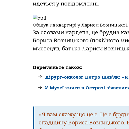
йдеться у повідомленні.
Обшук на квартирі у Лариси Возницької.
За словами нардепа, це брудна ка
Бориса Возницького (покійного мис
мистецтв, батька Лариси Возницько
Перегляньте також:
Хірург-онколог Петро Шев’як: «К
У Музеї книги в Острозі з’явилис
«Я вам скажу що це є. Це є бруд
спадщину Бориса Возницького. Б