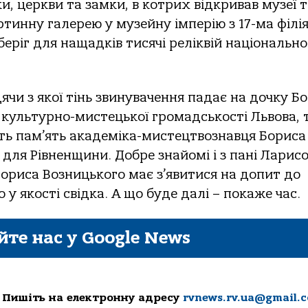
ки, церкви та замки, в котрих відкривав музеї 
тинну галерею у музейну імперію з 17-ма філі
беріг для нащадків тисячі реліквій національно
ячи з якої тінь звинувачення падає на дочку Б
 культурно-мистецької громадськості Львова, т
ть пам’ять академіка-мистецтвознавця Бориса
 для Рівненщини. Добре знайомі і з пані Ларис
Бориса Возницького має з’явитися на допит до
 у якості свідка. А що буде далі – покаже час.
йте нас у Google News
 Пишіть на електронну адресу
rvnews.rv.ua@gmail.