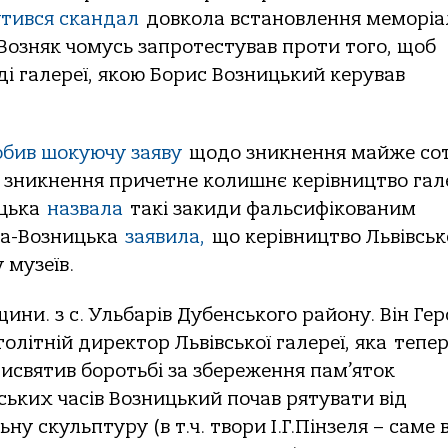
утився скандал
довкола встановлення меморіа
Возняк чомусь запротестував проти того, щоб
і галереї, якою Борис Возницький керував
обив шокуючу заяву
щодо зникнення майже сот
х зникнення причетне колишнє керівництво гал
ицька
назвала
такі закиди фальсифікованим
ва-Возницька
заявила,
що керівництво Львівськ
 музеїв.
ини. з с. Ульбарів Дубенського району. Він Ге
олітній директор Львівської галереї, яка тепе
присвятив боротьбі за збереження пам’яток
ських часів Возницький почав рятувати від
у скульптуру (в т.ч. твори І.Г.Пінзеля – саме в