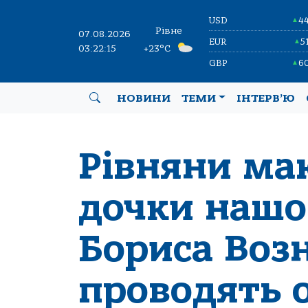
USD
4
▲
Рівне
07.08.2026
EUR
5
▲
03:22:16
+23°C
GBP
6
▲
НОВИНИ
ТЕМИ
ІНТЕРВ’Ю
Рівняни маю
дочки нашо
Бориса Воз
проводять 