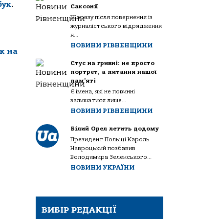
бук
.
Саксонії
Щоразу після повернення із
журналістського відрядження
я...
НОВИНИ РІВНЕНЩИНИ
к на
Стус на гривні: не просто
портрет, а питання нашої
пам’яті
Є імена, які не повинні
залишатися лише...
НОВИНИ РІВНЕНЩИНИ
Білий Орел летить додому
Президент Польщі Кароль
Навроцький позбавив
Володимира Зеленського...
НОВИНИ УКРАЇНИ
ВИБІР РЕДАКЦІЇ