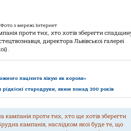
 Фото з мережі Інтернет
мпанія проти тих, хто хотів зберегти спадщин
тецтвознавця, директора Львівської галереї
ї).
ожного пацієнта лікую як короля»
я рідкісні стародруки, яким понад 200 років
на кампанія проти тих, хто ще хотів зберегти
рудна кампанія, наслідком якої буде те, що