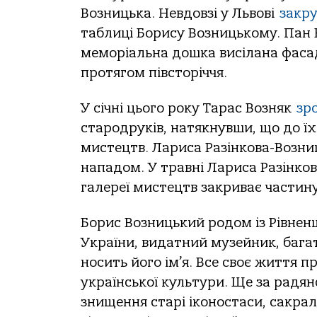
Возницька. Невдовзі у Львові
закр
таблиці Борису Возницькому. Пан 
меморіальна дошка висілана фасад
протягом півсторіччя.
У січні цього року Тарас Возняк
зр
стародруків, натякнувши, що до ї
мистецтв. Лариса Разінкова-Возн
нападом. У травні Лариса Разінко
галереї мистецтв закриває частину
Борис Возницький родом із Рівненщ
України, видатний музейник, багат
носить його ім’я. Все своє життя 
української культури. Ще за радян
знищення старі іконостаси, сакральн