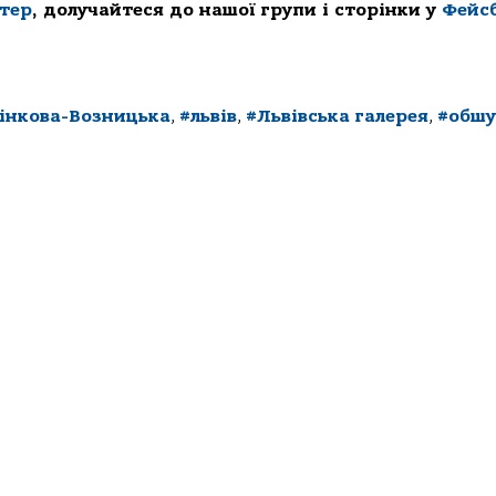
ттер
, долучайтеся до нашої групи і сторінки у
Фейс
інкова-Возницька
,
#львів
,
#Львівська галерея
,
#обшу