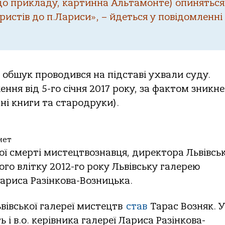
 до прикладу, картинна Альтамонте) опиняться
истів до п.Лариси», – йдеться у повідомленні
 обшук проводився на підставі ухвали суду.
ня від 5-го січня 2017 року, за фактом зникн
ні книги та стародруки).
нет
ної смерті мистецтвознавця, директора Львівськ
го влітку 2012-го року Львівську галерею
ариса Разінкова-Возницька.
вівської галереї мистецтв
став
Тарас Возняк. У
 і в.о. керівника галереї Лариса Разінкова-