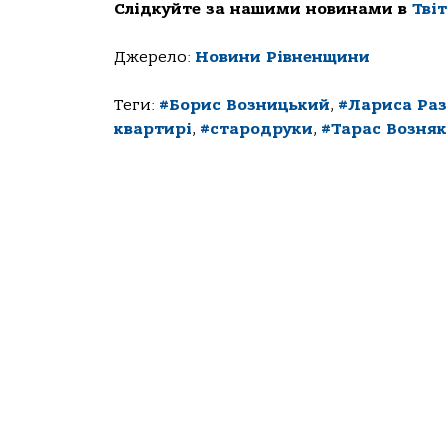
Слідкуйте за нашими новинами в
Тві
Джерело:
Новини Рівненщини
Теги:
#Борис Возницький
,
#Лариса Раз
квартирі
,
#стародруки
,
#Тарас Возняк