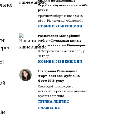
спілки письменників
льної
України відзначила своє 40-
річчя
Урочисті збори із нагоди 40-
річчя Рівненської обласної...
НОВИНИ РІВНЕНЩИНИ
Розпочався мандрівний
ні
табір «Стежками князів
Острозьких» на Рівненщині
ереї
В Острозі, на Замковій горі, у
четвер...
ої
НОВИНИ РІВНЕНЩИНИ
Історична Рівненщина:
Форт-застава Дубно на
фото 1916 року
рой
Сьогодні пропонуємо
р
читачам переглянути унікальні
архівні світлини...
ТЕТЯНА ЯЦЕЧКО-
БЛАЖЕНКО
ін