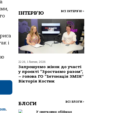
та
ями,
ВСІ ІНТЕРВ'Ю
>
ІНТЕРВ'Ю
го
ориса
ак і
ою
22:26, 1 Липня, 2026
Запрошуємо жінок до участі
у проєкті “Зростаємо разом”,
– голова ГО “Інтонація ЗМІН”
Вікторія Костюк
ВСІ БЛОГИ
>
БЛОГИ
com
.
У святкових обіймах