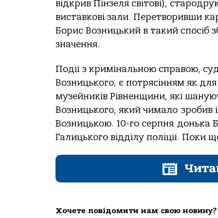
відкрив Пінзеля світові), стародру
виставкові зали. Перетворивши кар
Борис Возницький в такий спосіб з
значення.
Події з кримінальною справою, суд
Возницького, є потрясінням як для
музейників Рівненщини, які шаную
Возницького, який чимало зробив і
Возницькою. 10-го серпня донька 
Галицького відділу поліції. Поки що
Чита
Хочете повідомити нам свою новину?