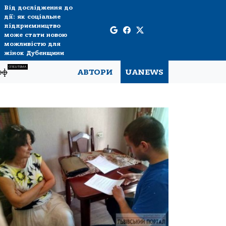
Від дослідження до
дії: як соціальне
підприємництво
може стати новою
можливістю для
жінок Дубенщини
СПЕЦТЕМА
рф
АВТОРИ
UANEWS