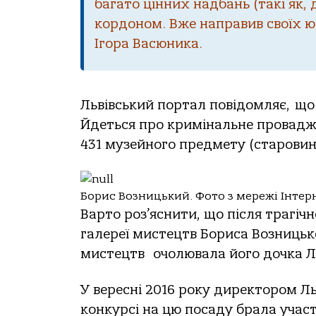
багато цінних надбань (такі як,
кордоном. Вже направив своїх юр
Ігора Васюника.
Львівський портал повідомляє, що
Йдеться про кримінальне проваджен
431 музейного предмету (старовин
Борис Возницький. Фото з мережі Інтер
Варто роз’яснити, що після трагіч
галереї мистецтв Бориса Возницько
мистецтв очолювала його дочка Л
У вересні 2016 року директором Ль
конкурсі на цю посаду брала участь