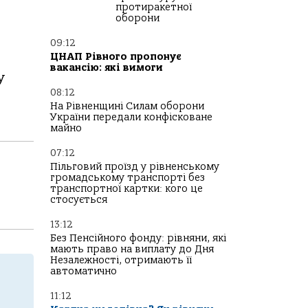
протиракетної
оборони
09:12
ЦНАП Рівного пропонує
вакансію: які вимоги
у
08:12
На Рівненщині Силам оборони
України передали конфісковане
майно
07:12
Пільговий проїзд у рівненському
громадському транспорті без
транспортної картки: кого це
стосується
13:12
Без Пенсійного фонду: рівняни, які
мають право на виплату до Дня
Незалежності, отримають її
автоматично
11:12