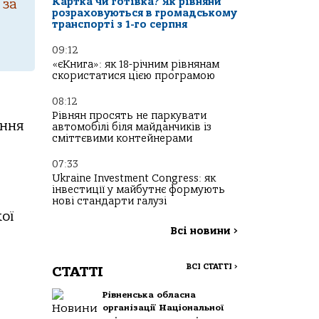
Картка чи готівка? Як рівняни
 за
розраховуються в громадському
транспорті з 1-го серпня
09:12
«єКнига»: як 18-річним рівнянам
скористатися цією програмою
08:12
Рівнян просять не паркувати
ення
автомобілі біля майданчиків із
сміттєвими контейнерами
07:33
Ukraine Investment Congress: як
інвестиції у майбутнє формують
нові стандарти галузі
ої
Всі новини
>
ВСІ СТАТТІ
>
СТАТТІ
Рівненська обласна
організації Національної