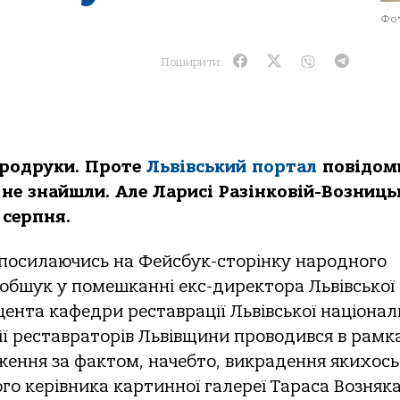
Фот
Поширити:
ародруки. Проте
Львівський портал
повідоми
 не знайшли. Але Ларисі Разінковій-Возниць
 серпня.
посилаючись на Фейсбук-сторінку народного
 обшук у помешканні екс-директора Львівської
цента кафедри реставрації Львівської націонал
ції реставраторів Львівщини проводився в рамк
ення за фактом, начебто, викрадення якихось
го керівника картинної галереї Тараса Возняка