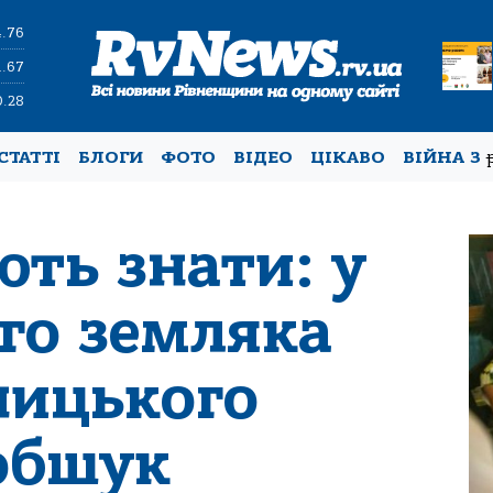
4.76
1.67
0.28
СТАТТІ
БЛОГИ
ФОТО
ВІДЕО
ЦІКАВО
ВІЙНА З
ть знати: у
го земляка
ницького
обшук