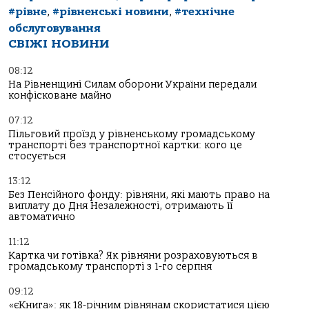
#рівне
,
#рівненські новини
,
#технічне
обслуговування
СВІЖІ НОВИНИ
08:12
На Рівненщині Силам оборони України передали
конфісковане майно
07:12
Пільговий проїзд у рівненському громадському
транспорті без транспортної картки: кого це
стосується
13:12
Без Пенсійного фонду: рівняни, які мають право на
виплату до Дня Незалежності, отримають її
автоматично
11:12
Картка чи готівка? Як рівняни розраховуються в
громадському транспорті з 1-го серпня
09:12
«єКнига»: як 18-річним рівнянам скористатися цією