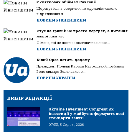
У святкових обіймах Саксонії
Щоразу після повернення із журналістського
відрядження я...
НОВИНИ РІВНЕНЩИНИ
Стус на гривні: не просто портрет, а питання
нашої пам’яті
Є імена, які не повинні залишатися лише...
НОВИНИ РІВНЕНЩИНИ
Білий Орел летить додому
Президент Польщі Кароль Навроцький позбавив
Володимира Зеленського...
НОВИНИ УКРАЇНИ
ВИБІР РЕДАКЦІЇ
Ukraine Investment Congress: як
інвестиції у майбутнє формують нові
стандарти галузі
07:33, 5 Серпня, 2026