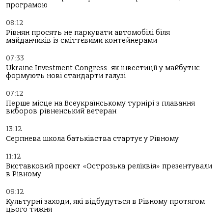
програмою
08:12
Рівнян просять не паркувати автомобілі біля
майданчиків із сміттєвими контейнерами
07:33
Ukraine Investment Congress: як інвестиції у майбутнє
формують нові стандарти галузі
07:12
Перше місце на Всеукраїнському турнірі з плавання
виборов рівненський ветеран
13:12
Серпнева школа батьківства стартує у Рівному
11:12
Виставковий проєкт «Острозька реліквія» презентували
в Рівному
09:12
Культурні заходи, які відбудуться в Рівному протягом
цього тижня