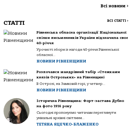
Всі новини
>
ВСІ СТАТТІ
>
СТАТТІ
Рівненська обласна організації Національної
спілки письменників України відзначила своє
40-річчя
Урочисті збори із нагоди 40-річчя Рівненської
обласної...
НОВИНИ РІВНЕНЩИНИ
Розпочався мандрівний табір «Стежками
князів Острозьких» на Рівненщині
В Острозі, на Замковій горі, у четвер...
НОВИНИ РІВНЕНЩИНИ
Історична Рівненщина: Форт-застава Дубно
на фото 1916 року
Сьогодні пропонуємо читачам переглянути
унікальні архівні світлини...
ТЕТЯНА ЯЦЕЧКО-БЛАЖЕНКО