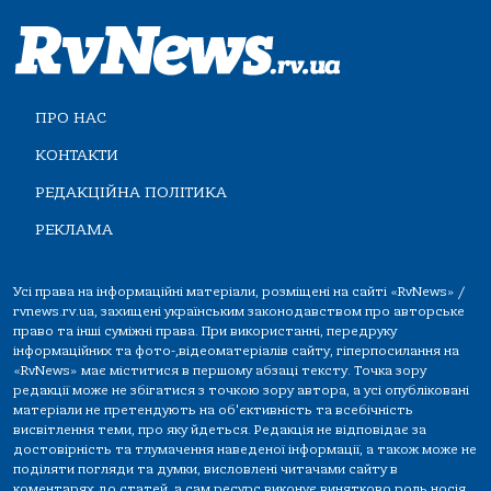
ПРО НАС
КОНТАКТИ
РЕДАКЦІЙНА ПОЛІТИКА
РЕКЛАМА
Усі права на інформаційні матеріали, розміщені на сайті «RvNews» /
rvnews.rv.ua, захищені українським законодавством про авторське
право та інші суміжні права. При використанні, передруку
інформаційних та фото-,відеоматеріалів сайту, гіперпосилання на
«RvNews» має міститися в першому абзаці тексту. Точка зору
редакції може не збігатися з точкою зору автора, а усі опубліковані
матеріали не претендують на об'єктивність та всебічність
висвітлення теми, про яку йдеться. Редакція не відповідає за
достовірність та тлумачення наведеної інформації, а також може не
поділяти погляди та думки, висловлені читачами сайту в
коментарях до статей, а сам ресурс виконує винятково роль носія.