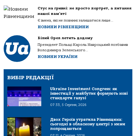
Стус на гривні: не просто портрет, а питання
нашої пам’яті
Є імена, які не повинні залишатися лише...
НОВИНИ РІВНЕНЩИНИ
Білий Орел летить додому
Президент Польщі Кароль Навроцький позбавив
Володимира Зеленського...
НОВИНИ УКРАЇНИ
ВИБІР РЕДАКЦІЇ
Ukraine Investment Congress: як
інвестиції у майбутнє формують нові
стандарти галузі
07:33, 5 Серпня, 2026
Двох Героїв утратила Рівненщина:
сьогодні в обласному центрі з ними
попрощаються
07:12, 4 Серпня, 2026