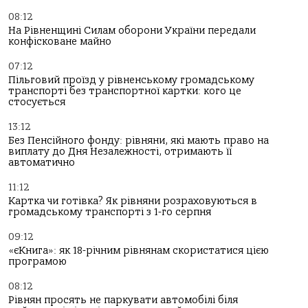
08:12
На Рівненщині Силам оборони України передали
конфісковане майно
07:12
Пільговий проїзд у рівненському громадському
транспорті без транспортної картки: кого це
стосується
13:12
Без Пенсійного фонду: рівняни, які мають право на
виплату до Дня Незалежності, отримають її
автоматично
11:12
Картка чи готівка? Як рівняни розраховуються в
громадському транспорті з 1-го серпня
09:12
«єКнига»: як 18-річним рівнянам скористатися цією
програмою
08:12
Рівнян просять не паркувати автомобілі біля