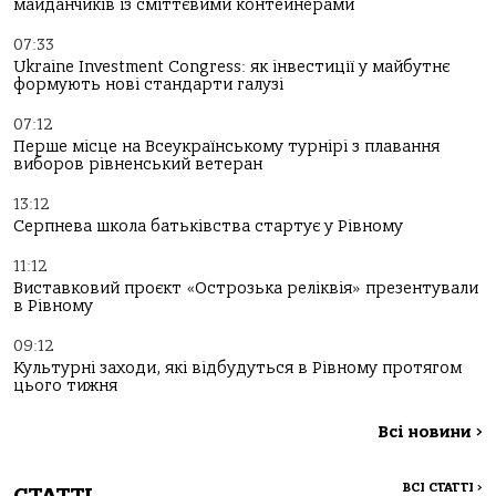
майданчиків із сміттєвими контейнерами
07:33
Ukraine Investment Congress: як інвестиції у майбутнє
формують нові стандарти галузі
07:12
Перше місце на Всеукраїнському турнірі з плавання
виборов рівненський ветеран
13:12
Серпнева школа батьківства стартує у Рівному
11:12
Виставковий проєкт «Острозька реліквія» презентували
в Рівному
09:12
Культурні заходи, які відбудуться в Рівному протягом
цього тижня
Всі новини
>
ВСІ СТАТТІ
>
СТАТТІ