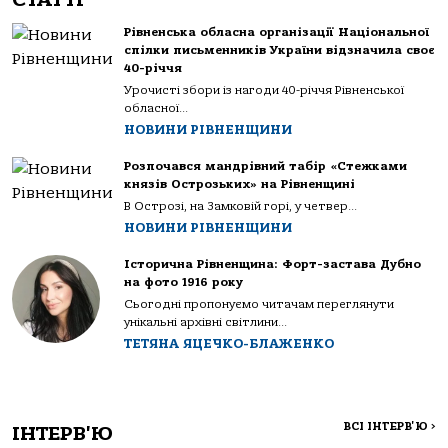
Рівненська обласна організації Національної
спілки письменників України відзначила своє
40-річчя
Урочисті збори із нагоди 40-річчя Рівненської
обласної...
НОВИНИ РІВНЕНЩИНИ
Розпочався мандрівний табір «Стежками
князів Острозьких» на Рівненщині
В Острозі, на Замковій горі, у четвер...
НОВИНИ РІВНЕНЩИНИ
Історична Рівненщина: Форт-застава Дубно
на фото 1916 року
Сьогодні пропонуємо читачам переглянути
унікальні архівні світлини...
ТЕТЯНА ЯЦЕЧКО-БЛАЖЕНКО
ВСІ ІНТЕРВ'Ю
>
ІНТЕРВ'Ю