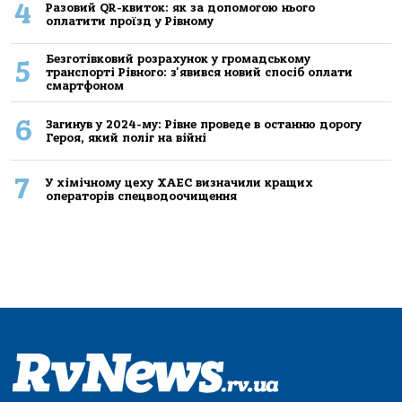
4
Разовий QR-квиток: як за допомогою нього
оплатити проїзд у Рівному
Безготівковий розрахунок у громадському
5
транспорті Рівного: з'явився новий спосіб оплати
смартфоном
6
Загинув у 2024-му: Рівне проведе в останню дорогу
Героя, який поліг на війні
7
У хімічному цеху ХАЕС визначили кращих
операторів спецводоочищення