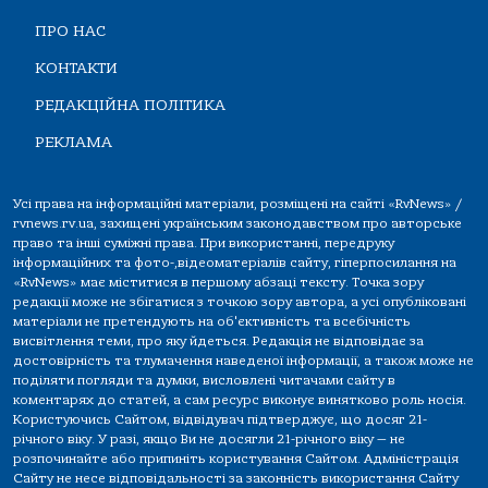
ПРО НАС
КОНТАКТИ
РЕДАКЦІЙНА ПОЛІТИКА
РЕКЛАМА
Усі права на інформаційні матеріали, розміщені на сайті «RvNews» /
rvnews.rv.ua, захищені українським законодавством про авторське
право та інші суміжні права. При використанні, передруку
інформаційних та фото-,відеоматеріалів сайту, гіперпосилання на
«RvNews» має міститися в першому абзаці тексту. Точка зору
редакції може не збігатися з точкою зору автора, а усі опубліковані
матеріали не претендують на об'єктивність та всебічність
висвітлення теми, про яку йдеться. Редакція не відповідає за
достовірність та тлумачення наведеної інформації, а також може не
поділяти погляди та думки, висловлені читачами сайту в
коментарях до статей, а сам ресурс виконує винятково роль носія.
Користуючись Сайтом, відвідувач підтверджує, що досяг 21-
річного віку. У разі, якщо Ви не досягли 21-річного віку — не
розпочинайте або припиніть користування Сайтом. Адміністрація
Сайту не несе відповідальності за законність використання Сайту