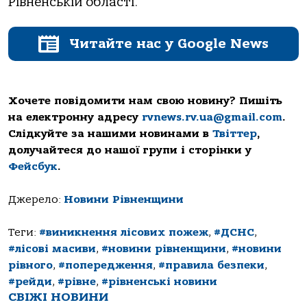
Рівненській області.
Читайте нас у Google News
Хочете повідомити нам свою новину? Пишіть
на електронну адресу
rvnews.rv.ua@gmail.com
.
Слідкуйте за нашими новинами в
Твіттер
,
долучайтеся до нашої групи і сторінки у
Фейсбук
.
Джерело:
Новини Рівненщини
Теги:
#виникнення лісових пожеж
,
#ДСНС
,
#лісові масиви
,
#новини рівненщини
,
#новини
рівного
,
#попередження
,
#правила безпеки
,
#рейди
,
#рівне
,
#рівненські новини
СВІЖІ НОВИНИ