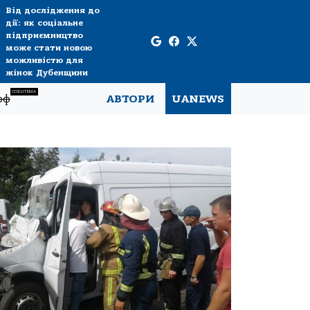
Від дослідження до
дії: як соціальне
підприємництво
може стати новою
можливістю для
жінок Дубенщини
СПЕЦТЕМА
рф
АВТОРИ
UANEWS