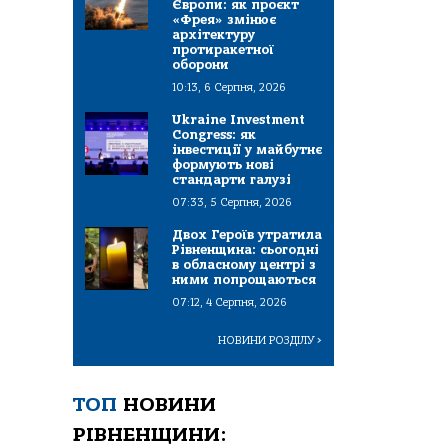
Європи: як проєкт
«Фрея» змінює
архітектуру
протиракетної
оборони
10:13, 6 Серпня, 2026
Ukraine Investment
Congress: як
інвестиції у майбутнє
формують нові
стандарти галузі
07:33, 5 Серпня, 2026
Двох Героїв утратила
Рівненщина: сьогодні
в обласному центрі з
ними попрощаються
07:12, 4 Серпня, 2026
НОВИНИ РОЗДІЛУ
>
ТОП
НОВИНИ
РІВНЕНЩИНИ: