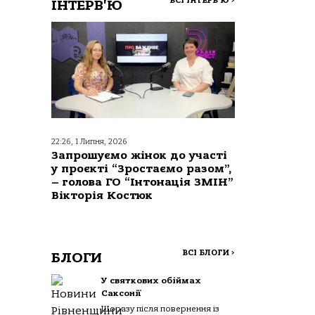
ВСІ ІНТЕРВ'Ю
>
ІНТЕРВ'Ю
22:26, 1 Липня, 2026
Запрошуємо жінок до участі
у проєкті “Зростаємо разом”,
– голова ГО “Інтонація ЗМІН”
Вікторія Костюк
ВСІ БЛОГИ
>
БЛОГИ
У святкових обіймах
Саксонії
Щоразу після повернення із