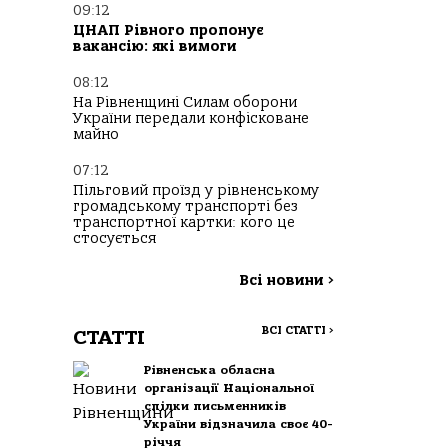
09:12
ЦНАП Рівного пропонує
вакансію: які вимоги
08:12
На Рівненщині Силам оборони
України передали конфісковане
майно
07:12
Пільговий проїзд у рівненському
громадському транспорті без
транспортної картки: кого це
стосується
Всі новини
>
ВСІ СТАТТІ
>
СТАТТІ
Рівненська обласна
організації Національної
спілки письменників
України відзначила своє 40-
річчя