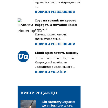
журналістського відрядження
я...
НОВИНИ РІВНЕНЩИНИ
Стус на гривні: не просто
портрет, а питання нашої
пам’яті
Є імена, які не повинні
залишатися лише...
НОВИНИ РІВНЕНЩИНИ
Білий Орел летить додому
Президент Польщі Кароль
Навроцький позбавив
Володимира Зеленського...
НОВИНИ УКРАЇНИ
ВИБІР РЕДАКЦІЇ
Від захисту України
до спільного щита