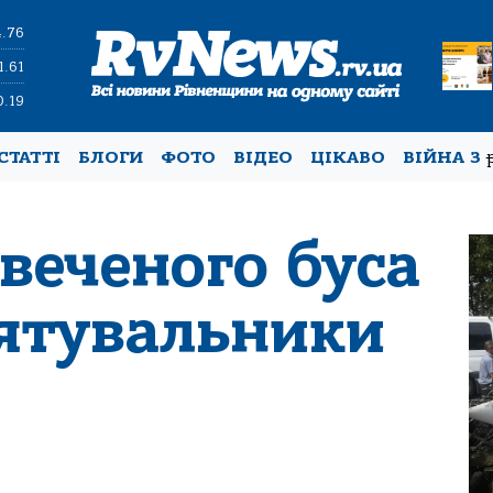
4.76
1.61
0.19
СТАТТІ
БЛОГИ
ФОТО
ВІДЕО
ЦІКАВО
ВІЙНА З
івеченого буса
рятувальники