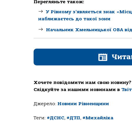
Перегляньте також:
У Рівному з’являється знак «Місц
наближаєтесь до такої зони
Начальник Хмельницької ОВА від
Чита
Хочете повідомити нам свою новину?
Слідкуйте за нашими новинами в
Тві
Джерело:
Новини Рівненщини
Теги:
#ДСНС
,
#ДТП
,
#Михайліка