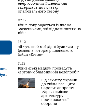
енергооб’єктів Рівненщини
завершать до початку
опалювального сезону
07:12
Рівне попрощається із двома
Захисниками, які віддали життя на
війні
13:12
«Я тут, щоб мої рідні були там – у
безпеці»: історія рівненського
бійця «Князя»
11:12
Рівненські медики проведуть
com
.
черговий благодійний велопробіг
бук
.
Від захисту України
до спільного щита
Європи: як проєкт
«Фрея» змінює
архітектуру
протиракетної
оборони