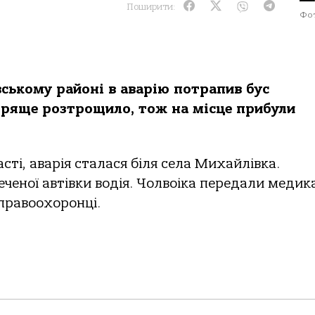
Поширити:
Фот
вському районі в аварію потрапив бус
бряще розтрощило, тож на місце прибули
сті, аварія сталася біля села Михайлівка.
ченої автівки водія. Чолвоіка передали медик
правоохоронці.