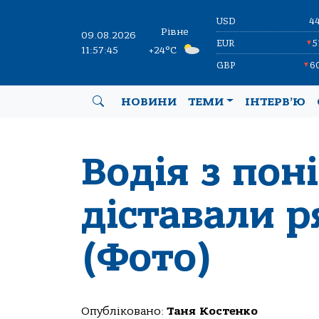
USD
4
Рівне
09.08.2026
EUR
5
▼
11:57:46
+24°C
GBP
6
▼
НОВИНИ
ТЕМИ
ІНТЕРВ’Ю
Водія з пон
діставали 
(Фото)
Опубліковано:
Таня Костенко