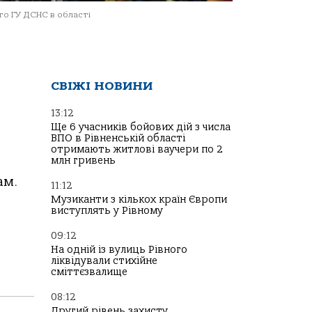
о ГУ ДСНС в області
СВІЖІ НОВИНИ
13:12
Ще 6 учасників бойових дій з числа
ВПО в Рівненській області
отримають житлові ваучери по 2
млн гривень
ам.
11:12
Музиканти з кількох країн Європи
виступлять у Рівному
09:12
На одній із вулиць Рівного
ліквідували стихійне
сміттєзвалище
08:12
Другий рівень захисту