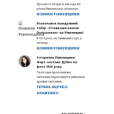
Урочисті збори із нагоди 40-
річчя Рівненської обласної...
НОВИНИ РІВНЕНЩИНИ
Розпочався мандрівний
табір «Стежками князів
Острозьких» на Рівненщині
В Острозі, на Замковій горі, у
четвер...
НОВИНИ РІВНЕНЩИНИ
Історична Рівненщина:
Форт-застава Дубно на
фото 1916 року
Сьогодні пропонуємо
читачам переглянути унікальні
архівні світлини...
ТЕТЯНА ЯЦЕЧКО-
БЛАЖЕНКО