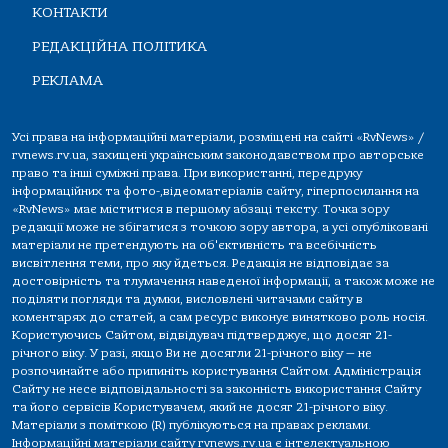
КОНТАКТИ
РЕДАКЦІЙНА ПОЛІТИКА
РЕКЛАМА
Усі права на інформаційні матеріали, розміщені на сайті «RvNews» /
rvnews.rv.ua, захищені українським законодавством про авторське
право та інші суміжні права. При використанні, передруку
інформаційних та фото-,відеоматеріалів сайту, гіперпосилання на
«RvNews» має міститися в першому абзаці тексту. Точка зору
редакції може не збігатися з точкою зору автора, а усі опубліковані
матеріали не претендують на об'єктивність та всебічність
висвітлення теми, про яку йдеться. Редакція не відповідає за
достовірність та тлумачення наведеної інформації, а також може не
поділяти погляди та думки, висловлені читачами сайту в
коментарях до статей, а сам ресурс виконує винятково роль носія.
Користуючись Сайтом, відвідувач підтверджує, що досяг 21-
річного віку. У разі, якщо Ви не досягли 21-річного віку — не
розпочинайте або припиніть користування Сайтом. Адміністрація
Сайту не несе відповідальності за законність використання Сайту
та його сервісів Користувачем, який не досяг 21-річного віку.
Матеріали з поміткою (R) публікуються на правах реклами.
Інформаційні матеріали сайту rvnews.rv.ua є інтелектуальною