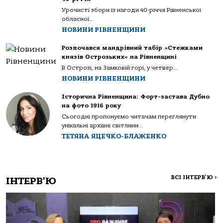
Урочисті збори із нагоди 40-річчя Рівненської
обласної...
НОВИНИ РІВНЕНЩИНИ
Розпочався мандрівний табір «Стежками
князів Острозьких» на Рівненщині
В Острозі, на Замковій горі, у четвер...
НОВИНИ РІВНЕНЩИНИ
Історична Рівненщина: Форт-застава Дубно
на фото 1916 року
Сьогодні пропонуємо читачам переглянути
унікальні архівні світлини...
ТЕТЯНА ЯЦЕЧКО-БЛАЖЕНКО
ВСІ ІНТЕРВ'Ю
>
ІНТЕРВ'Ю