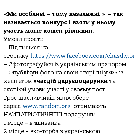
«Ми особливі – тому незалежні!» – так
називається конкурс і взяти у ньому
участь може кожен рівнянин.
Умови прості:
– Підпишися на
сторінку
https://www.facebook.com/chasdiy.o
– Сфотографуйся із українським прапором;
– Опублікуй фото на своїй сторінці у ФБ із
хештегом #
часдій
даруєподарунки
та
скопіюй умови участі у своєму пості.
Троє щасливчиків, яких обере
сервіс
www.random.org
, отримають
НАЙПАТРІОТИЧНІШІ подарунки.
1 місце – вишиванка
2 місце – еко-торба з українською