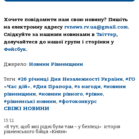
Хочете повідомити нам свою новину? Пишіть
на електронну адресу
rvnews.rv.ua@gmail.com
.
Слідкуйте за нашими новинами в
Твіттер
,
долучайтеся до нашої групи і сторінки у
Фейсбук
.
Джерело:
Новини Рівненщини
Теги:
#26 річниці Дня Незалежності України
,
#ГО
«Час дій»
,
#Дня Прапора
,
#з нагоди
,
#новини
рівненщини
,
#новини рівного
,
#рівне
,
#рівненські новини
,
#фотоконкурс
СВІЖІ НОВИНИ
13:12
«Я тут, щоб мої рідні були там – у безпеці»: історія
рівненського бійця «Князя»