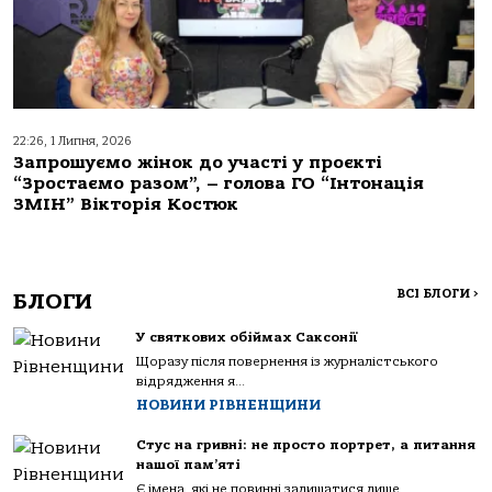
22:26, 1 Липня, 2026
Запрошуємо жінок до участі у проєкті
“Зростаємо разом”, – голова ГО “Інтонація
ЗМІН” Вікторія Костюк
ВСІ БЛОГИ
>
БЛОГИ
У святкових обіймах Саксонії
Щоразу після повернення із журналістського
відрядження я...
НОВИНИ РІВНЕНЩИНИ
Стус на гривні: не просто портрет, а питання
нашої пам’яті
Є імена, які не повинні залишатися лише...