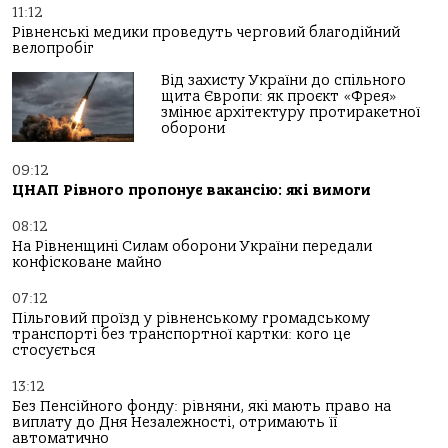
11:12
Рівненські медики проведуть черговий благодійний
велопробіг
Від захисту України до спільного
щита Європи: як проєкт «Фрея»
змінює архітектуру протиракетної
оборони
09:12
ЦНАП Рівного пропонує вакансію: які вимоги
08:12
На Рівненщині Силам оборони України передали
конфісковане майно
07:12
Пільговий проїзд у рівненському громадському
транспорті без транспортної картки: кого це
стосується
13:12
Без Пенсійного фонду: рівняни, які мають право на
виплату до Дня Незалежності, отримають її
автоматично