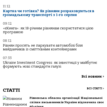
11:12
Картка чи готівка? Як рівняни розраховуються в
громадському транспорті з 1-го серпня
09:12
«єКнига»: як 18-річним рівнянам скористатися цією
програмою
08:12
Рівнян просять не паркувати автомобілі біля
майданчиків із сміттєвими контейнерами
07:33
Ukraine Investment Congress: як інвестиції у майбутнє
формують нові стандарти галузі
Всі новини
>
ВСІ СТАТТІ
>
СТАТТІ
Рівненська обласна організації Національної
спілки письменників України відзначила своє
40-річчя