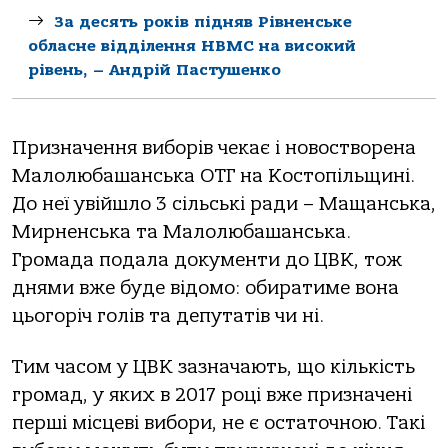
За десять років підняв Рівненське
обласне відділення НВМС на високий
рівень, – Андрій Пастушенко
Призначення виборів чекає і новостворена
Малолюбашанська ОТГ на Костопільщині.
До неї увійшло 3 сільські ради – Мащанська,
Мирненська та Малолюбашанська.
Громада подала документи до ЦВК, тож
днями вже буде відомо: обиратиме вона
цьогоріч голів та депутатів чи ні.
Тим часом у ЦВК зазначають, що кількість
громад, у яких в 2017 році вже призначені
перші місцеві вибори, не є остаточною. Такі