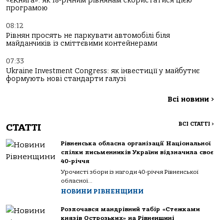
«єКнига»: як 18-річним рівнянам скористатися цією
програмою
08:12
Рівнян просять не паркувати автомобілі біля
майданчиків із сміттєвими контейнерами
07:33
Ukraine Investment Congress: як інвестиції у майбутнє
формують нові стандарти галузі
Всі новини
>
ВСІ СТАТТІ
>
СТАТТІ
Рівненська обласна організації Національної
спілки письменників України відзначила своє
40-річчя
Урочисті збори із нагоди 40-річчя Рівненської
обласної...
НОВИНИ РІВНЕНЩИНИ
Розпочався мандрівний табір «Стежками
князів Острозьких» на Рівненщині