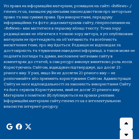
Усі права на інформаційні матеріали, розміщені на сайті «RvNews» /
rvnews.rv.ua, захищені українським законодавством про авторське
право та інші суміжні права. При використанні, передруку
інформаційних та фото-,відеоматеріалів сайту, гіперпосилання на
«RvNews» має міститися в першому абзаці тексту. Точка зору
редакції може не збігатися з точкою зору автора, а усі опубліковані
матеріали не претендують на об'єктивність та всебічність
висвітлення теми, про яку йдеться. Редакція не відповідає за
достовірність та тлумачення наведеної інформації, а також може не
поділяти погляди та думки, висловлені читачами сайту в
коментарях до статей, а сам ресурс виконує винятково роль носія.
Користуючись Сайтом, відвідувач підтверджує, що досяг 21-
річного віку. У разі, якщо Ви не досягли 21-річного віку — не
розпочинайте або припиніть користування Сайтом. Адміністрація
Сайту не несе відповідальності за законність використання Сайту
та його сервісів Користувачем, який не досяг 21-річного віку.
Матеріали з поміткою (R) публікуються на правах реклами.
Інформаційні матеріали сайту rvnews.rv.ua є інтелектуальною
власністю інтернет-ресурсу.