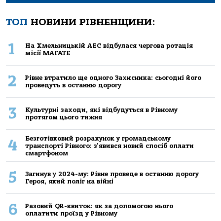
ТОП
НОВИНИ РІВНЕНЩИНИ:
1
На Хмельницькій АЕС відбулася чергова ротація
місії МАГАТЕ
2
Рівне втратило ще одного Захисника: сьогодні його
проведуть в останню дорогу
3
Культурні заходи, які відбудуться в Рівному
протягом цього тижня
Безготівковий розрахунок у громадському
4
транспорті Рівного: з'явився новий спосіб оплати
смартфоном
5
Загинув у 2024-му: Рівне проведе в останню дорогу
Героя, який поліг на війні
6
Разовий QR-квиток: як за допомогою нього
оплатити проїзд у Рівному