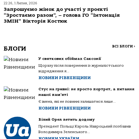
22:26, 1 Липня, 2026
Запрошуємо жінок до участі у проєкті
“Зростаємо разом”, – голова ГО “Інтонація
ЗМІН” Вікторія Костюк
ВСІ БЛОГИ
>
БЛОГИ
У святкових обіймах Саксонії
Щоразу після повернення із журналістського
відрядження я...
НОВИНИ РІВНЕНЩИНИ
Стус на гривні: не просто портрет, а питання
нашої пам’яті
Є імена, які не повинні залишатися лише...
НОВИНИ РІВНЕНЩИНИ
Білий Орел летить додому
Президент Польщі Кароль Навроцький позбавив
Володимира Зеленського...
НОВИНИ УКРАЇНИ