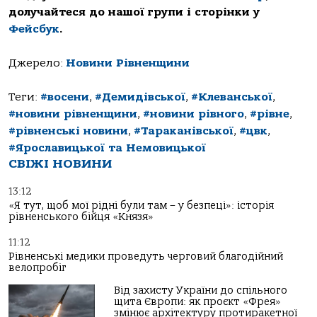
долучайтеся до нашої групи і сторінки у
Фейсбук
.
Джерело:
Новини Рівненщини
Теги:
#восени
,
#Демидівської
,
#Клеванської
,
#новини рівненщини
,
#новини рівного
,
#рівне
,
#рівненські новини
,
#Тараканівської
,
#цвк
,
#Ярославицької та Немовицької
СВІЖІ НОВИНИ
13:12
«Я тут, щоб мої рідні були там – у безпеці»: історія
рівненського бійця «Князя»
11:12
Рівненські медики проведуть черговий благодійний
велопробіг
Від захисту України до спільного
щита Європи: як проєкт «Фрея»
змінює архітектуру протиракетної