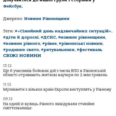
Фейсбук
.
Джерело:
Новини Рівненщини
Теги:
#«Сімейний день надзвичайних ситуацій»
,
#діти й дорослі
,
#ДСНС
,
#новини рівненщини
,
#новини рівного
,
#рівне
,
#рівненські новини
,
#родинне свято
,
#рятувальники
,
#фестиваль
СВІЖІ НОВИНИ
13:12
Ще 6 учасників бойових дій з числа ВПО в Рівненській
області отримають житлові ваучери по 2 млн гривень
11:12
Музиканти з кількох країн Європи виступлять у Рівному
09:12
На одній із вулиць Рівного ліквідували стихійне
сміттєзвалище