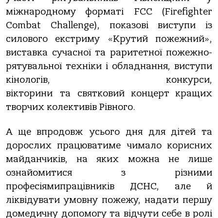
міжнародному форматі
FCC (Firefighter
Combat Challenge), показові виступи із
силового екстриму «Крутий пожежний»,
виставка сучасної та раритетної пожежно-
рятувальної техніки і обладнання, виступи
кінологів, конкурси,
вікторини
та
святковий концерт кращих
творчих колективів Рівного
.
А ще впродовж
у
сього дня для дітей та
дорослих працюватиме
чимало корисних
майданчиків, на яких можна не лише
ознайомитися з різними
професіями
працівників ДСНС, але й
ліквідувати умовну пожежу, надати першу
домедичну допомогу та відчути себе в ролі