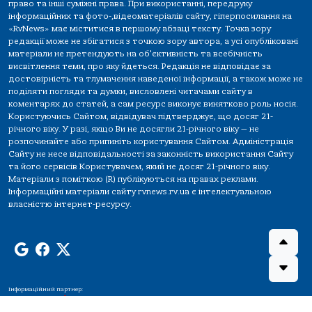
право та інші суміжні права. При використанні, передруку
інформаційних та фото-,відеоматеріалів сайту, гіперпосилання на
«RvNews» має міститися в першому абзаці тексту. Точка зору
редакції може не збігатися з точкою зору автора, а усі опубліковані
матеріали не претендують на об'єктивність та всебічність
висвітлення теми, про яку йдеться. Редакція не відповідає за
достовірність та тлумачення наведеної інформації, а також може не
поділяти погляди та думки, висловлені читачами сайту в
коментарях до статей, а сам ресурс виконує винятково роль носія.
Користуючись Сайтом, відвідувач підтверджує, що досяг 21-
річного віку. У разі, якщо Ви не досягли 21-річного віку — не
розпочинайте або припиніть користування Сайтом. Адміністрація
Сайту не несе відповідальності за законність використання Сайту
та його сервісів Користувачем, який не досяг 21-річного віку.
Матеріали з поміткою (R) публікуються на правах реклами.
Інформаційні матеріали сайту rvnews.rv.ua є інтелектуальною
власністю інтернет-ресурсу.
Інформаційний партнер: