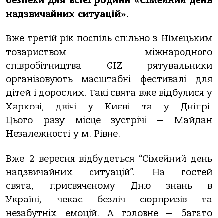
безпеки для всієї родини «Сімейний день
надзвичайних ситуацій».
Вже третій рік поспіль спільно з
Німецьким
товариством міжнародного
співробітництва GIZ рятувальники
організовують масштабні фестивалі для
дітей і дорослих. Такі свята вже відбулися у
Харкові, двічі у Києві
та у Дніпрі
.
Цього
разу
місце зустрічі —
Майдан
Незалежності
у м.
Рівне
.
Вже
2 вересня відбудеться “Сімейний день
надзвичайних ситуацій”.
На гостей
свята,
присвяченому Дню знань в
Україні,
чекає безліч сюрпризів та
незабутніх емоцій. А головне — багато