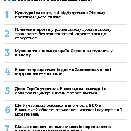
1
Культурні заходи, які відбудуться в Рівному
протягом цього тижня
Пільговий проїзд у рівненському громадському
2
транспорті без транспортної картки: кого це
стосується
3
Музиканти з кількох країн Європи виступлять у
Рівному
4
Рівне попрощається із двома Захисниками, які
віддали життя на війні
5
Двох Героїв утратила Рівненщина: сьогодні в
обласному центрі з ними попрощаються
Ще 6 учасників бойових дій з числа ВПО в
6
Рівненській області отримають житлові ваучери по 2
млн гривень
7
Більше двохсот: стільки малюків народилося в