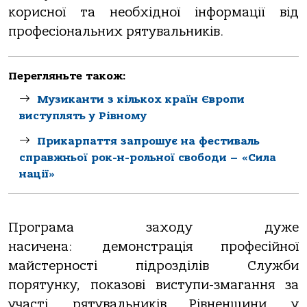
корисної та необхідної інформації від
професіональних рятувальників.
Перегляньте також:
Музиканти з кількох країн Європи
виступлять у Рівному
Прикарпаття запрошує на фестиваль
справжньої рок-н-рольної свободи – «Сила
нації»
Програма заходу дуже
насичена:
демонстрація професійної
майстерності підрозділів Служби
порятунку, показові виступи-змагання за
участ
і
рятувальників Рівненщини
у