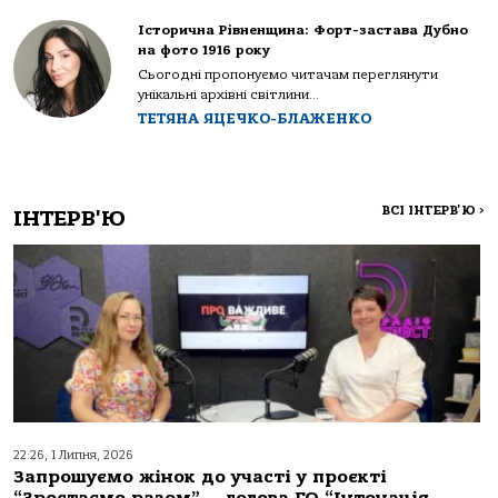
Історична Рівненщина: Форт-застава Дубно
на фото 1916 року
Сьогодні пропонуємо читачам переглянути
унікальні архівні світлини...
ТЕТЯНА ЯЦЕЧКО-БЛАЖЕНКО
ВСІ ІНТЕРВ'Ю
>
ІНТЕРВ'Ю
22:26, 1 Липня, 2026
Запрошуємо жінок до участі у проєкті
“Зростаємо разом”, – голова ГО “Інтонація