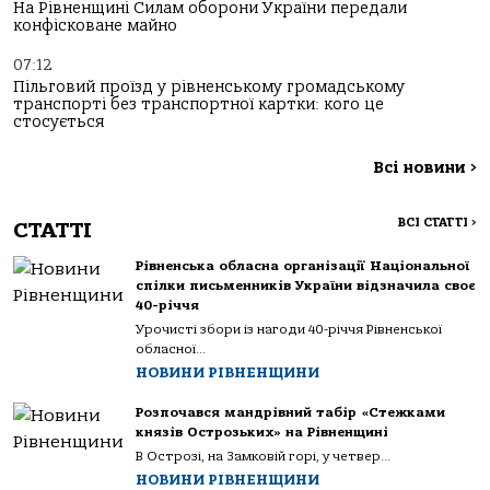
На Рівненщині Силам оборони України передали
конфісковане майно
07:12
Пільговий проїзд у рівненському громадському
транспорті без транспортної картки: кого це
стосується
Всі новини
>
ВСІ СТАТТІ
>
СТАТТІ
Рівненська обласна організації Національної
спілки письменників України відзначила своє
40-річчя
Урочисті збори із нагоди 40-річчя Рівненської
обласної...
НОВИНИ РІВНЕНЩИНИ
Розпочався мандрівний табір «Стежками
князів Острозьких» на Рівненщині
В Острозі, на Замковій горі, у четвер...
НОВИНИ РІВНЕНЩИНИ