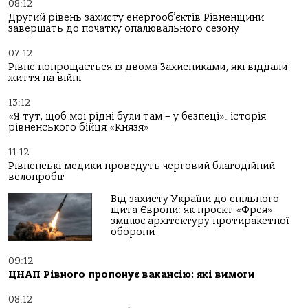
08:12
Другий рівень захисту енергооб’єктів Рівненщини
завершать до початку опалювального сезону
07:12
Рівне попрощається із двома Захисниками, які віддали
життя на війні
13:12
«Я тут, щоб мої рідні були там – у безпеці»: історія
рівненського бійця «Князя»
11:12
Рівненські медики проведуть черговий благодійний
велопробіг
Від захисту України до спільного
щита Європи: як проєкт «Фрея»
змінює архітектуру протиракетної
оборони
09:12
ЦНАП Рівного пропонує вакансію: які вимоги
08:12