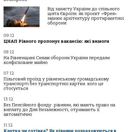
Від захисту України до спільного
щита Європи: як проєкт «Фрея»
змінює архітектуру протиракетної
оборони
09:12
ЦНАП Рівного пропонує вакансію: які вимоги
08:12
На Рівненщині Силам оборони України передали
конфісковане майно
07:12
Пільговий проїзд у рівненському громадському
транспорті без транспортної картки: кого це
стосується
13:12
Без Пенсійного фонду: рівняни, які мають право на
виплату до Дня Незалежності, отримають її
автоматично
11:12
Картка чи готівка? Як рівняни розраховуються в