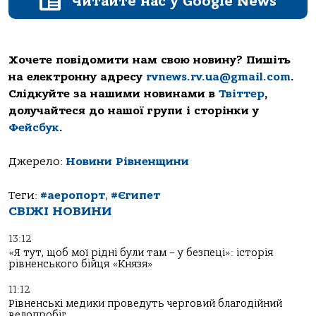
Читайте нас у Google News
Хочете повідомити нам свою новину? Пишіть
на електронну адресу
rvnews.rv.ua@gmail.com
.
Слідкуйте за нашими новинами в
Твіттер
,
долучайтеся до нашої групи і сторінки у
Фейсбук
.
Джерело:
Новини Рівненщини
Теги:
#аеропорт
,
#Єгипет
СВІЖІ НОВИНИ
13:12
«Я тут, щоб мої рідні були там – у безпеці»: історія
рівненського бійця «Князя»
11:12
Рівненські медики проведуть черговий благодійний
велопробіг