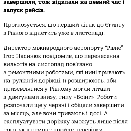
завершили, тож відклали на певний час і
запуск рейсів.
Прогнозується, що перший літак до Єгипту
з Рівного відлетить уже в листопаді.
Директор міжнародного аеропорту “Рівне”
Ігор Насинюк повідомив, що перенесення
вильотів на листопад пов’язано
з ремонтними роботами, які нині тривають
на руліжній доріжці. Її розширюють, аби
приземлятися у Рівному могли літаки
з двигунами знизу, типу «Боїнг». Роботи
розпочали ще у червні і обіцяли завершити
за місяць, але вони тривають і досі. А
експлуатувати доріжку зможуть лише після
того, як її ремонт пройде перевірку