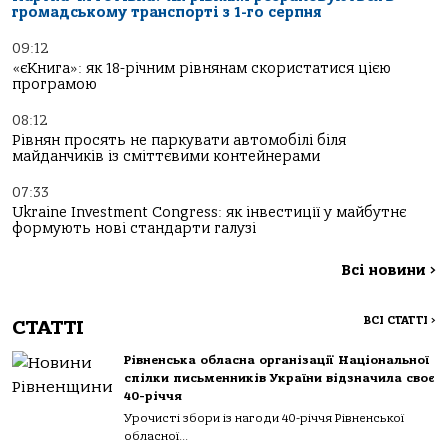
громадському транспорті з 1-го серпня
09:12
«єКнига»: як 18-річним рівнянам скористатися цією
програмою
08:12
Рівнян просять не паркувати автомобілі біля
майданчиків із сміттєвими контейнерами
07:33
Ukraine Investment Congress: як інвестиції у майбутнє
формують нові стандарти галузі
Всі новини
>
ВСІ СТАТТІ
>
СТАТТІ
Рівненська обласна організації Національної
спілки письменників України відзначила своє
40-річчя
Урочисті збори із нагоди 40-річчя Рівненської
обласної...