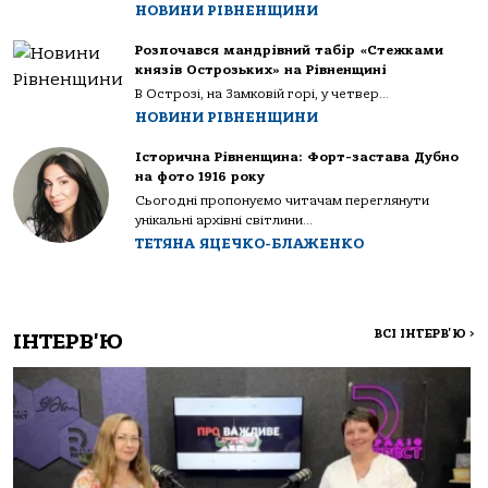
НОВИНИ РІВНЕНЩИНИ
Розпочався мандрівний табір «Стежками
князів Острозьких» на Рівненщині
В Острозі, на Замковій горі, у четвер...
НОВИНИ РІВНЕНЩИНИ
Історична Рівненщина: Форт-застава Дубно
на фото 1916 року
Сьогодні пропонуємо читачам переглянути
унікальні архівні світлини...
ТЕТЯНА ЯЦЕЧКО-БЛАЖЕНКО
ВСІ ІНТЕРВ'Ю
>
ІНТЕРВ'Ю