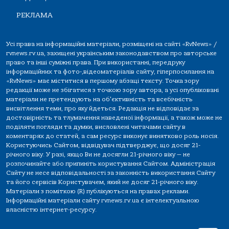
РЕКЛАМА
Усі права на інформаційні матеріали, розміщені на сайті «RvNews» /
rvnews.rv.ua, захищені українським законодавством про авторське
право та інші суміжні права. При використанні, передруку
інформаційних та фото-,відеоматеріалів сайту, гіперпосилання на
«RvNews» має міститися в першому абзаці тексту. Точка зору
редакції може не збігатися з точкою зору автора, а усі опубліковані
матеріали не претендують на об'єктивність та всебічність
висвітлення теми, про яку йдеться. Редакція не відповідає за
достовірність та тлумачення наведеної інформації, а також може не
поділяти погляди та думки, висловлені читачами сайту в
коментарях до статей, а сам ресурс виконує винятково роль носія.
Користуючись Сайтом, відвідувач підтверджує, що досяг 21-
річного віку. У разі, якщо Ви не досягли 21-річного віку — не
розпочинайте або припиніть користування Сайтом. Адміністрація
Сайту не несе відповідальності за законність використання Сайту
та його сервісів Користувачем, який не досяг 21-річного віку.
Матеріали з поміткою (R) публікуються на правах реклами.
Інформаційні матеріали сайту rvnews.rv.ua є інтелектуальною
власністю інтернет-ресурсу.