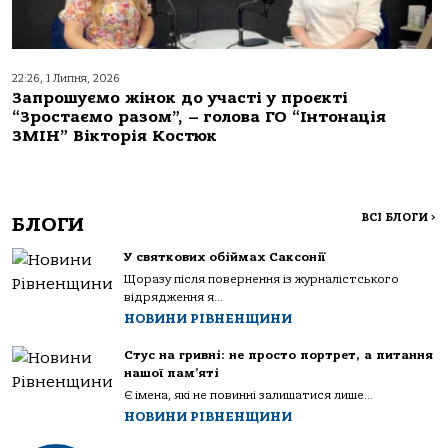
22:26, 1 Липня, 2026
Запрошуємо жінок до участі у проєкті
“Зростаємо разом”, – голова ГО “Інтонація
ЗМІН” Вікторія Костюк
ВСІ БЛОГИ
>
БЛОГИ
У святкових обіймах Саксонії
Щоразу після повернення із журналістського
відрядження я...
НОВИНИ РІВНЕНЩИНИ
Стус на гривні: не просто портрет, а питання
нашої пам’яті
Є імена, які не повинні залишатися лише...
НОВИНИ РІВНЕНЩИНИ