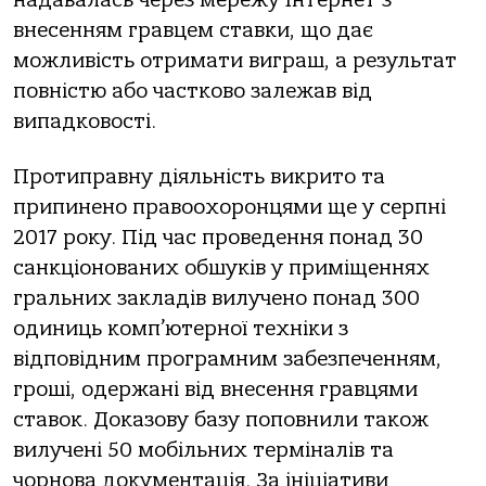
надавалась через мережу Інтернет з
внесенням гравцем ставки, що дає
можливість отримати виграш, а результат
повністю або частково залежав від
випадковості.
Протиправну діяльність викрито та
припинено правоохоронцями ще у серпні
2017 року. Під час проведення понад 30
санкціонованих обшуків у приміщеннях
гральних закладів вилучено понад 300
одиниць комп’ютерної техніки з
відповідним програмним забезпеченням,
гроші, одержані від внесення гравцями
ставок. Доказову базу поповнили також
вилучені 50 мобільних терміналів та
чорнова документація. За ініціативи