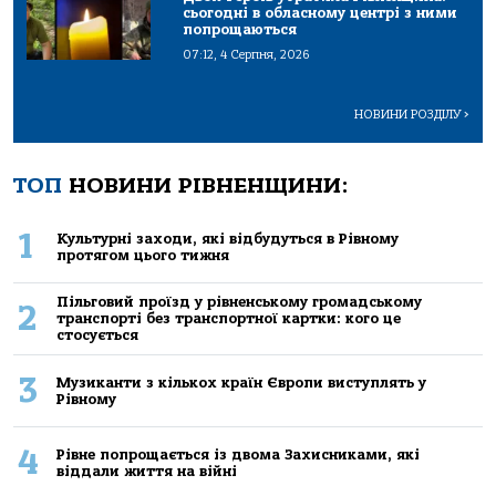
сьогодні в обласному центрі з ними
попрощаються
07:12, 4 Серпня, 2026
НОВИНИ РОЗДІЛУ
>
ТОП
НОВИНИ РІВНЕНЩИНИ:
1
Культурні заходи, які відбудуться в Рівному
протягом цього тижня
Пільговий проїзд у рівненському громадському
2
транспорті без транспортної картки: кого це
стосується
3
Музиканти з кількох країн Європи виступлять у
Рівному
4
Рівне попрощається із двома Захисниками, які
віддали життя на війні