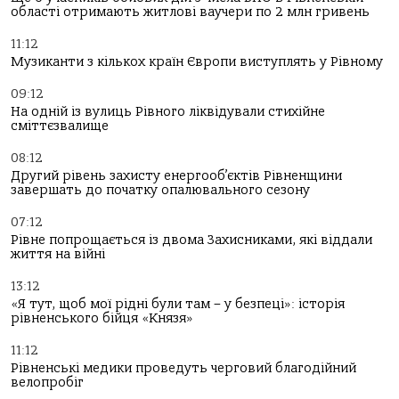
області отримають житлові ваучери по 2 млн гривень
11:12
Музиканти з кількох країн Європи виступлять у Рівному
09:12
На одній із вулиць Рівного ліквідували стихійне
сміттєзвалище
08:12
Другий рівень захисту енергооб’єктів Рівненщини
завершать до початку опалювального сезону
07:12
Рівне попрощається із двома Захисниками, які віддали
життя на війні
13:12
«Я тут, щоб мої рідні були там – у безпеці»: історія
рівненського бійця «Князя»
11:12
Рівненські медики проведуть черговий благодійний
велопробіг