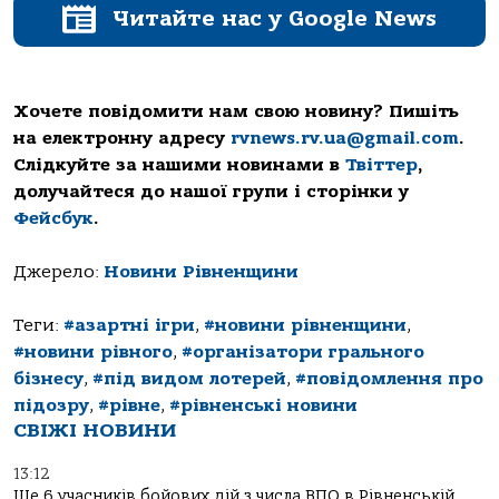
Читайте нас у Google News
Хочете повідомити нам свою новину? Пишіть
на електронну адресу
rvnews.rv.ua@gmail.com
.
Слідкуйте за нашими новинами в
Твіттер
,
долучайтеся до нашої групи і сторінки у
Фейсбук
.
Джерело:
Новини Рівненщини
Теги:
#азартні ігри
,
#новини рівненщини
,
#новини рівного
,
#організатори грального
бізнесу
,
#під видом лотерей
,
#повідомлення про
підозру
,
#рівне
,
#рівненські новини
СВІЖІ НОВИНИ
13:12
Ще 6 учасників бойових дій з числа ВПО в Рівненській