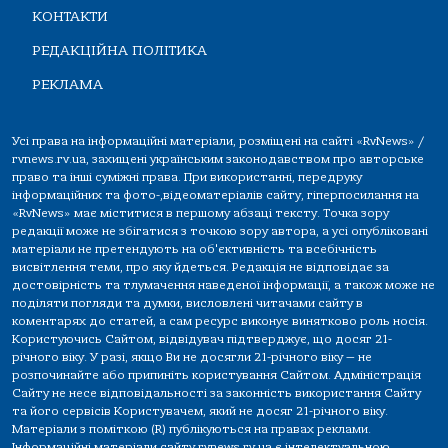
КОНТАКТИ
РЕДАКЦІЙНА ПОЛІТИКА
РЕКЛАМА
Усі права на інформаційні матеріали, розміщені на сайті «RvNews» /
rvnews.rv.ua, захищені українським законодавством про авторське
право та інші суміжні права. При використанні, передруку
інформаційних та фото-,відеоматеріалів сайту, гіперпосилання на
«RvNews» має міститися в першому абзаці тексту. Точка зору
редакції може не збігатися з точкою зору автора, а усі опубліковані
матеріали не претендують на об'єктивність та всебічність
висвітлення теми, про яку йдеться. Редакція не відповідає за
достовірність та тлумачення наведеної інформації, а також може не
поділяти погляди та думки, висловлені читачами сайту в
коментарях до статей, а сам ресурс виконує винятково роль носія.
Користуючись Сайтом, відвідувач підтверджує, що досяг 21-
річного віку. У разі, якщо Ви не досягли 21-річного віку — не
розпочинайте або припиніть користування Сайтом. Адміністрація
Сайту не несе відповідальності за законність використання Сайту
та його сервісів Користувачем, який не досяг 21-річного віку.
Матеріали з поміткою (R) публікуються на правах реклами.
Інформаційні матеріали сайту rvnews.rv.ua є інтелектуальною