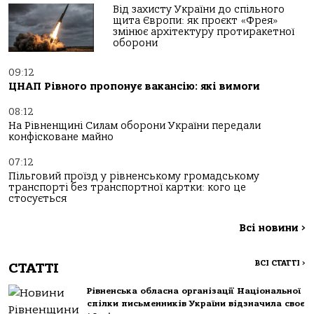
Від захисту України до спільного
щита Європи: як проєкт «Фрея»
змінює архітектуру протиракетної
оборони
09:12
ЦНАП Рівного пропонує вакансію: які вимоги
08:12
На Рівненщині Силам оборони України передали
конфісковане майно
07:12
Пільговий проїзд у рівненському громадському
транспорті без транспортної картки: кого це
стосується
Всі новини
>
ВСІ СТАТТІ
>
СТАТТІ
Рівненська обласна організації Національної
спілки письменників України відзначила своє