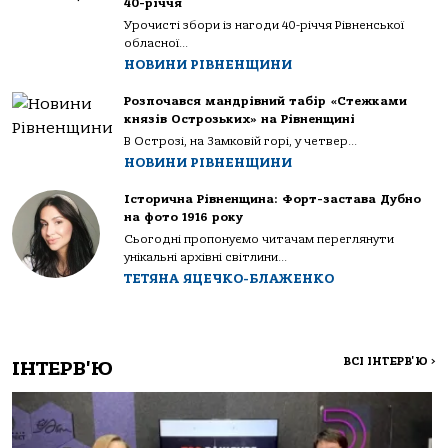
40-річчя
Урочисті збори із нагоди 40-річчя Рівненської
обласної...
НОВИНИ РІВНЕНЩИНИ
Розпочався мандрівний табір «Стежками
князів Острозьких» на Рівненщині
В Острозі, на Замковій горі, у четвер...
НОВИНИ РІВНЕНЩИНИ
Історична Рівненщина: Форт-застава Дубно
на фото 1916 року
Сьогодні пропонуємо читачам переглянути
унікальні архівні світлини...
ТЕТЯНА ЯЦЕЧКО-БЛАЖЕНКО
ВСІ ІНТЕРВ'Ю
>
ІНТЕРВ'Ю