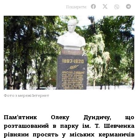
Поширити:
Фото з мережі Інтернет
Пам’ятник Олеку Дундичу,
що
розташований в парку ім. Т. Шевченка
рівняни просять у міських керманичів