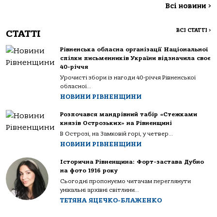
Всі новини
>
ВСІ СТАТТІ
>
СТАТТІ
Рівненська обласна організації Національної
спілки письменників України відзначила своє
40-річчя
Урочисті збори із нагоди 40-річчя Рівненської
обласної...
НОВИНИ РІВНЕНЩИНИ
Розпочався мандрівний табір «Стежками
князів Острозьких» на Рівненщині
В Острозі, на Замковій горі, у четвер...
НОВИНИ РІВНЕНЩИНИ
Історична Рівненщина: Форт-застава Дубно
на фото 1916 року
Сьогодні пропонуємо читачам переглянути
унікальні архівні світлини...
ТЕТЯНА ЯЦЕЧКО-БЛАЖЕНКО