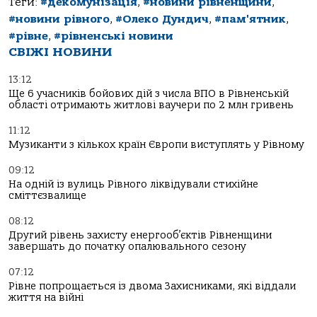
Теги:
#декомунізація
,
#новини рівненщини
,
#новини рівного
,
#Олеко Дундич
,
#пам'ятник
,
#рівне
,
#рівненські новини
СВІЖІ НОВИНИ
13:12
Ще 6 учасників бойових дій з числа ВПО в Рівненській
області отримають житлові ваучери по 2 млн гривень
11:12
Музиканти з кількох країн Європи виступлять у Рівному
09:12
На одній із вулиць Рівного ліквідували стихійне
сміттєзвалище
08:12
Другий рівень захисту енергооб’єктів Рівненщини
завершать до початку опалювального сезону
07:12
Рівне попрощається із двома Захисниками, які віддали
життя на війні