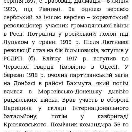
серпня 1897, с. Грабовац, Далмація – 8 липня
1920, під Рівним). За однією версією
сербський, за іншою версією – хорватський
революціонер, учасник громадянської війни
в Росії. Потрапив у російський полон під
Луцьком у травні 1916 р. Після Лютневої
революції став на бік більшовиків, вступив у
РСДРП (б). Влітку 1917 р. вступив до
Червоної гвардії (імовірно в Одесі). У
березні 1918 р. очолив партизанський загін
на Донбасі в районі Бахмута, який потім
влився в Морозівсько-Донецьку дивізію
радянських військ. Брав участь в обороні
Царицина у складі Інтернаціонального
батальйону, потім у кавбригаді
Крючковського. Помічник командира 36-го