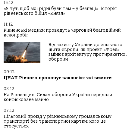
13:12
«Я тут, щоб мої рідні були там – у безпеці»: історія
рівненського бійця «Князя»
11:12
Рівненські медики проведуть черговий благодійний
велопробіг
Від захисту України до спільного
щита Європи: як проєкт «Фрея»
змінює архітектуру протиракетної
оборони
09:12
ЦНАП Рівного пропонує вакансію: які вимоги
08:12
На Рівненщині Силам оборони України передали
конфісковане майно
07:12
Пільговий проїзд у рівненському громадському
транспорті без транспортної картки: кого це
стосується