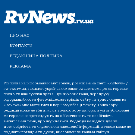
ПРО НАС
КОНТАКТИ
РЕДАКЦІЙНА ПОЛІТИКА
РЕКЛАМА
Усі права на інформаційні матеріали, розміщені на сайті «RvNews» /
rvnews.rv.ua, захищені українським законодавством про авторське
право та інші суміжні права. При використанні, передруку
інформаційних та фото-,відеоматеріалів сайту, гіперпосилання на
«RvNews» має міститися в першому абзаці тексту. Точка зору
редакції може не збігатися з точкою зору автора, а усі опубліковані
матеріали не претендують на об'єктивність та всебічність
висвітлення теми, про яку йдеться. Редакція не відповідає за
достовірність та тлумачення наведеної інформації, а також може не
поділяти погляди та думки, висловлені читачами сайту в