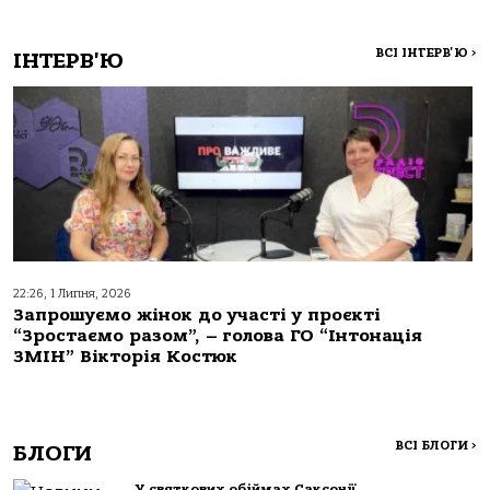
ВСІ ІНТЕРВ'Ю
>
ІНТЕРВ'Ю
22:26, 1 Липня, 2026
Запрошуємо жінок до участі у проєкті
“Зростаємо разом”, – голова ГО “Інтонація
ЗМІН” Вікторія Костюк
ВСІ БЛОГИ
>
БЛОГИ
У святкових обіймах Саксонії