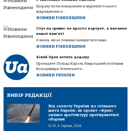
Щоразу після повернення із журналістського
відрядження я...
НОВИНИ РІВНЕНЩИНИ
Стус на гривні: не просто портрет, а питання
нашої пам’яті
Є імена, які не повинні залишатися лише...
НОВИНИ РІВНЕНЩИНИ
Білий Орел летить додому
Президент Польщі Кароль Навроцький позбавив
Володимира Зеленського...
НОВИНИ УКРАЇНИ
ВИБІР РЕДАКЦІЇ
Від захисту України до спільного
щита Європи: як проєкт «Фрея»
змінює архітектуру протиракетної
оборони
10:13, 6 Серпня, 2026