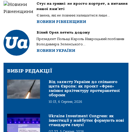
Стус на гривні: не просто портрет, а питання
нашої пам’яті
Є імена, які не повинні залишатися лише...
НОВИНИ РІВНЕНЩИНИ
Білий Орел летить додому
Президент Польщі Кароль Навроцький позбавив
Володимира Зеленського...
НОВИНИ УКРАЇНИ
ВИБІР РЕДАКЦІЇ
Від захисту України до спільного
щита Європи: як проєкт «Фрея»
змінює архітектуру протиракетної
оборони
10:13, 6 Серпня, 2026
Ukraine Investment Congress: як
інвестиції у майбутнє формують нові
стандарти галузі
07:33, 5 Серпня, 2026