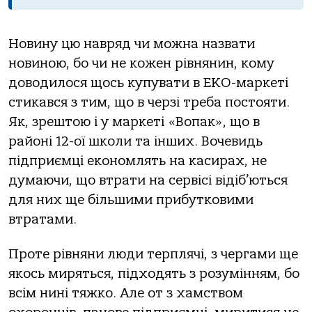
Новину цю навряд чи можна назвати
новиною, бо чи не кожен рівнянин, кому
доводилося щось купувати в ЕКО-маркеті
стикався з тим, що в черзі треба постояти.
Як, зрештою і у маркеті «Вопак», що в
районі 12-ої школи та інших. Вочевидь
підприємці економлять на касирах, не
думаючи, що втрати на сервісі відіб’ються
для них ще більшими прибутковими
втратами.
Проте рівняни люди терплячі, з чергами ще
якось миряться, підходять з розумінням, бо
всім нині тяжко. Але от з хамством