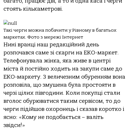
багато, працює дві, а то й одна каса і черги
стоять кількаметрові.
Такі черги можна побачити у Рівному в багатьох
маркетах. Фото з мережі Інтернет
Нині вранці наш редакційний день
розпочався саме зі скарги на ЕКО-маркет.
Телефонувала жінка, яка живе в центрі
міста й постійно ходить на закупи саме до
ЕКО-маркету. З величезним обуренням вона
розповіла, що змушена була простояти в
черзі цілих півгодини. Коли покупці стали
вголос обурюватися таким сервісом, то до
черги підійшов охоронець і сказав коротко і
ясно: «Кому не подобається – валіть
звідси!»