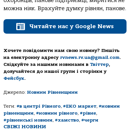
охоронців, панове підприємці, миритися не
можна ніяк. Врахуйте думку рівнян, панове.
Читайте нас у Google News
Хочете повідомити нам свою новину? Пишіть
на електронну адресу
rvnews.rv.ua@gmail.com
.
Слідкуйте за нашими новинами в
Твіттер
,
долучайтеся до нашої групи і сторінки у
Фейсбук
.
Джерело:
Новини Рівненщини
Теги:
#в центрі Рівного
,
#ЕКО маркет
,
#новини
рівненщини
,
#новини рівного
,
#рівне
,
#рівненські новини
,
#хамство
,
#черги
СВІЖІ НОВИНИ