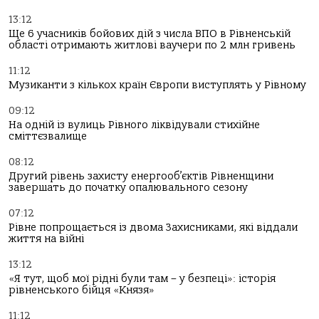
13:12
Ще 6 учасників бойових дій з числа ВПО в Рівненській
області отримають житлові ваучери по 2 млн гривень
11:12
Музиканти з кількох країн Європи виступлять у Рівному
09:12
На одній із вулиць Рівного ліквідували стихійне
сміттєзвалище
08:12
Другий рівень захисту енергооб’єктів Рівненщини
завершать до початку опалювального сезону
07:12
Рівне попрощається із двома Захисниками, які віддали
життя на війні
13:12
«Я тут, щоб мої рідні були там – у безпеці»: історія
рівненського бійця «Князя»
11:12