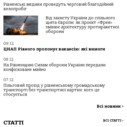
Рівненські медики проведуть черговий благодійний
велопробіг
Від захисту України до спільного
щита Європи: як проєкт «Фрея»
змінює архітектуру протиракетної
оборони
09:12
ЦНАП Рівного пропонує вакансію: які вимоги
08:12
На Рівненщині Силам оборони України передали
конфісковане майно
07:12
Пільговий проїзд у рівненському громадському
транспорті без транспортної картки: кого це
стосується
Всі новини
>
ВСІ СТАТТІ
>
СТАТТІ