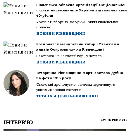
Рівненська обласна організації Національної
спілки письменників України відзначила своє
40-річчя
Урочисті збори із нагоди 40-річчя Рівненської
обласної...
НОВИНИ РІВНЕНЩИНИ
Розпочався мандрівний табір «Стежками
князів Острозьких» на Рівненщині
В Острозі, на Замковій горі, у четвер...
НОВИНИ РІВНЕНЩИНИ
Історична Рівненщина: Форт-застава Дубно
на фото 1916 року
Сьогодні пропонуємо читачам переглянути
унікальні архівні світлини...
ТЕТЯНА ЯЦЕЧКО-БЛАЖЕНКО
ВСІ ІНТЕРВ'Ю
>
ІНТЕРВ'Ю