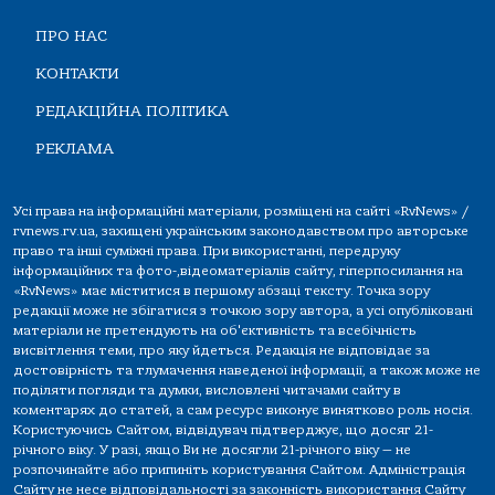
ПРО НАС
КОНТАКТИ
РЕДАКЦІЙНА ПОЛІТИКА
РЕКЛАМА
Усі права на інформаційні матеріали, розміщені на сайті «RvNews» /
rvnews.rv.ua, захищені українським законодавством про авторське
право та інші суміжні права. При використанні, передруку
інформаційних та фото-,відеоматеріалів сайту, гіперпосилання на
«RvNews» має міститися в першому абзаці тексту. Точка зору
редакції може не збігатися з точкою зору автора, а усі опубліковані
матеріали не претендують на об'єктивність та всебічність
висвітлення теми, про яку йдеться. Редакція не відповідає за
достовірність та тлумачення наведеної інформації, а також може не
поділяти погляди та думки, висловлені читачами сайту в
коментарях до статей, а сам ресурс виконує винятково роль носія.
Користуючись Сайтом, відвідувач підтверджує, що досяг 21-
річного віку. У разі, якщо Ви не досягли 21-річного віку — не
розпочинайте або припиніть користування Сайтом. Адміністрація
Сайту не несе відповідальності за законність використання Сайту