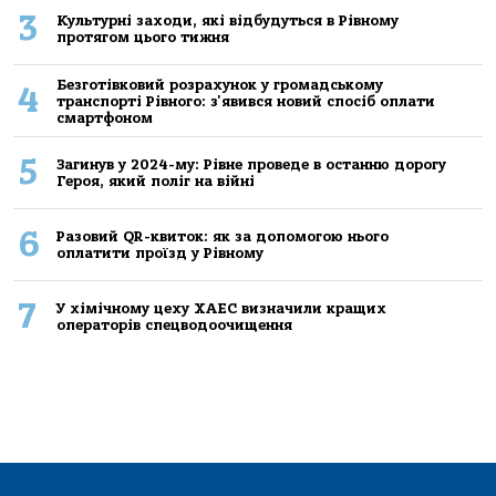
3
Культурні заходи, які відбудуться в Рівному
протягом цього тижня
Безготівковий розрахунок у громадському
4
транспорті Рівного: з'явився новий спосіб оплати
смартфоном
5
Загинув у 2024-му: Рівне проведе в останню дорогу
Героя, який поліг на війні
6
Разовий QR-квиток: як за допомогою нього
оплатити проїзд у Рівному
7
У хімічному цеху ХАЕС визначили кращих
операторів спецводоочищення