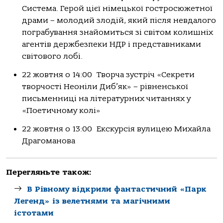
Система. Герой цієї німецької гостросюжетної
драми – молодий злодій, який після невдалого
пограбування знайомиться зі світом колишніх
агентів держбезпеки НДР і представниками
світового лобі.
22 жовтня о 14:00 Творча зустріч «Секрети
творчості Неоніли Диб’як» – рівненської
письменниці на літературних читаннях у
«Поетичному колі»
22 жовтня о 13:00 Екскурсія вулицею Михайла
Драгоманова
Перегляньте також:
В Рівному відкрили фантастичний «Парк
Легенд» із велетнями та магічними
істотами