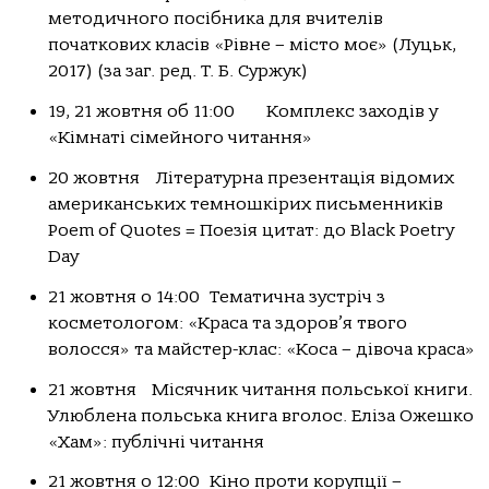
методичного посібника для вчителів
початкових класів «Рівне – місто моє» (Луцьк,
2017) (за заг. ред. Т. Б. Суржук)
19, 21 жовтня об 11:00 Комплекс заходів у
«Кімнаті сімейного читання»
20 жовтня Літературна презентація відомих
американських темношкірих письменників
Рoem of Quotes = Поезія цитат: до Black Poetry
Day
21 жовтня о 14:00 Тематична зустріч з
косметологом: «Краса та здоров’я твого
волосся» та майстер-клас: «Коса – дівоча краса»
21 жовтня Місячник читання польської книги.
Улюблена польська книга вголос. Еліза Ожешко
«Хам»: публічні читання
21 жовтня о 12:00 Кіно проти корупції –