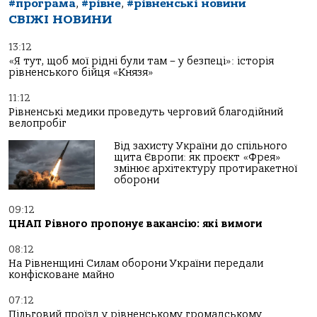
#програма
,
#рівне
,
#рівненські новини
СВІЖІ НОВИНИ
13:12
«Я тут, щоб мої рідні були там – у безпеці»: історія
рівненського бійця «Князя»
11:12
Рівненські медики проведуть черговий благодійний
велопробіг
Від захисту України до спільного
щита Європи: як проєкт «Фрея»
змінює архітектуру протиракетної
оборони
09:12
ЦНАП Рівного пропонує вакансію: які вимоги
08:12
На Рівненщині Силам оборони України передали
конфісковане майно
07:12
Пільговий проїзд у рівненському громадському