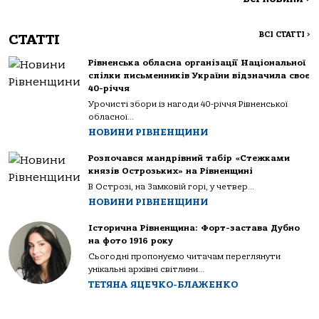
ВСІ СТАТТІ
>
СТАТТІ
Рівненська обласна організації Національної
спілки письменників України відзначила своє
40-річчя
Урочисті збори із нагоди 40-річчя Рівненської
обласної...
НОВИНИ РІВНЕНЩИНИ
Розпочався мандрівний табір «Стежками
князів Острозьких» на Рівненщині
В Острозі, на Замковій горі, у четвер...
НОВИНИ РІВНЕНЩИНИ
Історична Рівненщина: Форт-застава Дубно
на фото 1916 року
Сьогодні пропонуємо читачам переглянути
унікальні архівні світлини...
ТЕТЯНА ЯЦЕЧКО-БЛАЖЕНКО