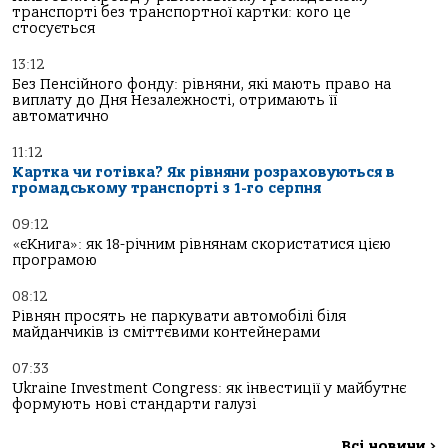
транспорті без транспортної картки: кого це
стосується
13:12
Без Пенсійного фонду: рівняни, які мають право на
виплату до Дня Незалежності, отримають її
автоматично
11:12
Картка чи готівка? Як рівняни розраховуються в
громадському транспорті з 1-го серпня
09:12
«єКнига»: як 18-річним рівнянам скористатися цією
програмою
08:12
Рівнян просять не паркувати автомобілі біля
майданчиків із сміттєвими контейнерами
07:33
Ukraine Investment Congress: як інвестиції у майбутнє
формують нові стандарти галузі
Всі новини
>