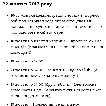
22 жовтня
2017 року.
16-22 жовтня Демонстрація виставки творчих
робіт майстрів народного мистецтва Надії
Паньковець (художня вишивка) та Тетяни Галах
(соломоплетіння) з м. Сарн
16 жовтня о Квест-вікторина «Євросоюз: очима
молоді» (у рамках тижня європейської місцевої
демократії)
18 жовтня о 17:00;
21 жовтня о 14:00 Засідання «English Club» (у
рамках проекту «Вікно в Америку»)
19 жлвтня о 14:00 Круглий стіл «Електронна
демократія в дії» (у рамках тижня європейської
місцевої демократії)
19 жовтня Презентація навчально-