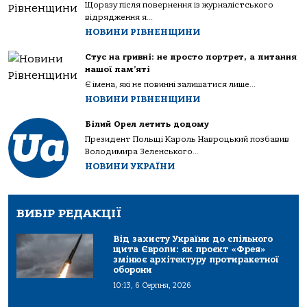
Щоразу після повернення із журналістського
відрядження я...
НОВИНИ РІВНЕНЩИНИ
Стус на гривні: не просто портрет, а питання
нашої пам’яті
Є імена, які не повинні залишатися лише...
НОВИНИ РІВНЕНЩИНИ
Білий Орел летить додому
Президент Польщі Кароль Навроцький позбавив
Володимира Зеленського...
НОВИНИ УКРАЇНИ
ВИБІР РЕДАКЦІЇ
Від захисту України до спільного
щита Європи: як проєкт «Фрея»
змінює архітектуру протиракетної
оборони
10:13, 6 Серпня, 2026