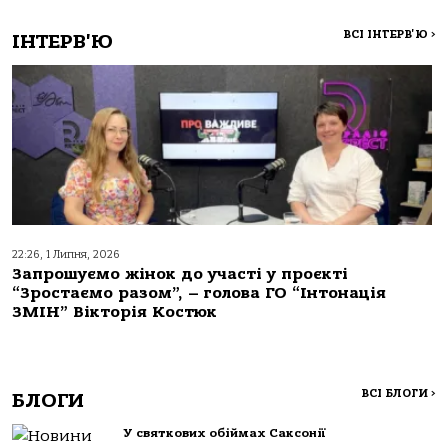
ВСІ ІНТЕРВ'Ю
>
ІНТЕРВ'Ю
22:26, 1 Липня, 2026
Запрошуємо жінок до участі у проєкті
“Зростаємо разом”, – голова ГО “Інтонація
ЗМІН” Вікторія Костюк
ВСІ БЛОГИ
>
БЛОГИ
У святкових обіймах Саксонії