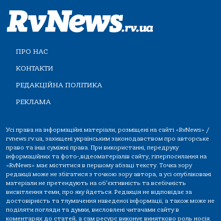
ПРО НАС
КОНТАКТИ
РЕДАКЦІЙНА ПОЛІТИКА
РЕКЛАМА
Усі права на інформаційні матеріали, розміщені на сайті «RvNews» /
rvnews.rv.ua, захищені українським законодавством про авторське
право та інші суміжні права. При використанні, передруку
інформаційних та фото-,відеоматеріалів сайту, гіперпосилання на
«RvNews» має міститися в першому абзаці тексту. Точка зору
редакції може не збігатися з точкою зору автора, а усі опубліковані
матеріали не претендують на об'єктивність та всебічність
висвітлення теми, про яку йдеться. Редакція не відповідає за
достовірність та тлумачення наведеної інформації, а також може не
поділяти погляди та думки, висловлені читачами сайту в
коментарях до статей, а сам ресурс виконує винятково роль носія.