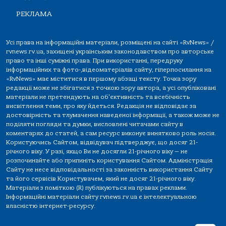
РЕКЛАМА
Усі права на інформаційні матеріали, розміщені на сайті «RvNews» /
rvnews.rv.ua, захищені українським законодавством про авторське
право та інші суміжні права. При використанні, передруку
інформаційних та фото-,відеоматеріалів сайту, гіперпосилання на
«RvNews» має міститися в першому абзаці тексту. Точка зору
редакції може не збігатися з точкою зору автора, а усі опубліковані
матеріали не претендують на об'єктивність та всебічність
висвітлення теми, про яку йдеться. Редакція не відповідає за
достовірність та тлумачення наведеної інформації, а також може не
поділяти погляди та думки, висловлені читачами сайту в
коментарях до статей, а сам ресурс виконує винятково роль носія.
Користуючись Сайтом, відвідувач підтверджує, що досяг 21-
річного віку. У разі, якщо Ви не досягли 21-річного віку — не
розпочинайте або припиніть користування Сайтом. Адміністрація
Сайту не несе відповідальності за законність використання Сайту
та його сервісів Користувачем, який не досяг 21-річного віку.
Матеріали з поміткою (R) публікуються на правах реклами.
Інформаційні матеріали сайту rvnews.rv.ua є інтелектуальною
власністю інтернет-ресурсу.