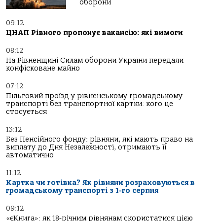
оборони
09:12
ЦНАП Рівного пропонує вакансію: які вимоги
08:12
На Рівненщині Силам оборони України передали
конфісковане майно
07:12
Пільговий проїзд у рівненському громадському
транспорті без транспортної картки: кого це
стосується
13:12
Без Пенсійного фонду: рівняни, які мають право на
виплату до Дня Незалежності, отримають її
автоматично
11:12
Картка чи готівка? Як рівняни розраховуються в
громадському транспорті з 1-го серпня
09:12
«єКнига»: як 18-річним рівнянам скористатися цією