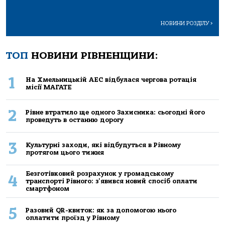
НОВИНИ РОЗДІЛУ
>
ТОП
НОВИНИ РІВНЕНЩИНИ:
1
На Хмельницькій АЕС відбулася чергова ротація
місії МАГАТЕ
2
Рівне втратило ще одного Захисника: сьогодні його
проведуть в останню дорогу
3
Культурні заходи, які відбудуться в Рівному
протягом цього тижня
Безготівковий розрахунок у громадському
4
транспорті Рівного: з'явився новий спосіб оплати
смартфоном
5
Разовий QR-квиток: як за допомогою нього
оплатити проїзд у Рівному