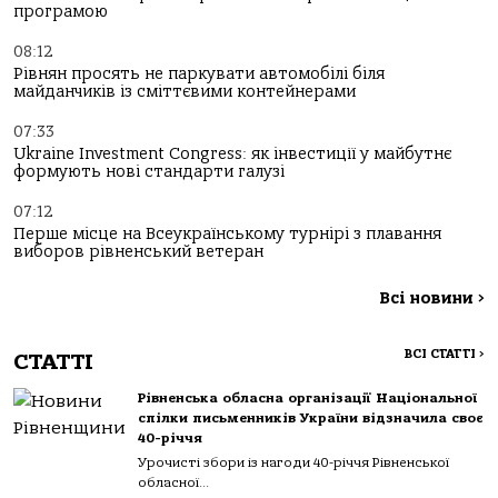
програмою
08:12
Рівнян просять не паркувати автомобілі біля
майданчиків із сміттєвими контейнерами
07:33
Ukraine Investment Congress: як інвестиції у майбутнє
формують нові стандарти галузі
07:12
Перше місце на Всеукраїнському турнірі з плавання
виборов рівненський ветеран
Всі новини
>
ВСІ СТАТТІ
>
СТАТТІ
Рівненська обласна організації Національної
спілки письменників України відзначила своє
40-річчя
Урочисті збори із нагоди 40-річчя Рівненської
обласної...