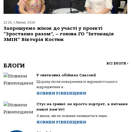
22:26, 1 Липня, 2026
Запрошуємо жінок до участі у проєкті
“Зростаємо разом”, – голова ГО “Інтонація
ЗМІН” Вікторія Костюк
ВСІ БЛОГИ
>
БЛОГИ
У святкових обіймах Саксонії
Щоразу після повернення із журналістського
відрядження я...
НОВИНИ РІВНЕНЩИНИ
Стус на гривні: не просто портрет, а питання
нашої пам’яті
Є імена, які не повинні залишатися лише...
НОВИНИ РІВНЕНЩИНИ