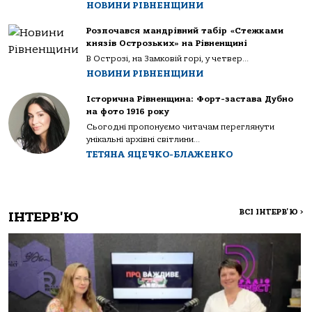
НОВИНИ РІВНЕНЩИНИ
Розпочався мандрівний табір «Стежками
князів Острозьких» на Рівненщині
В Острозі, на Замковій горі, у четвер...
НОВИНИ РІВНЕНЩИНИ
Історична Рівненщина: Форт-застава Дубно
на фото 1916 року
Сьогодні пропонуємо читачам переглянути
унікальні архівні світлини...
ТЕТЯНА ЯЦЕЧКО-БЛАЖЕНКО
ВСІ ІНТЕРВ'Ю
>
ІНТЕРВ'Ю