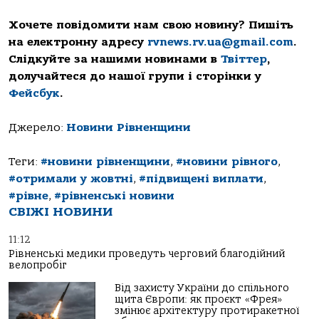
Хочете повідомити нам свою новину? Пишіть
на електронну адресу
rvnews.rv.ua@gmail.com
.
Слідкуйте за нашими новинами в
Твіттер
,
долучайтеся до нашої групи і сторінки у
Фейсбук
.
Джерело:
Новини Рівненщини
Теги:
#новини рівненщини
,
#новини рівного
,
#отримали у жовтні
,
#підвищені виплати
,
#рівне
,
#рівненські новини
СВІЖІ НОВИНИ
11:12
Рівненські медики проведуть черговий благодійний
велопробіг
Від захисту України до спільного
щита Європи: як проєкт «Фрея»
змінює архітектуру протиракетної