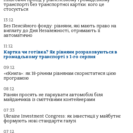
транспорті без транспортної картки: кого це
стосується
13:12
Без Пенсійного фонду: рівняни, які мають право на
виплату до Дня Незалежності, отримають її
автоматично
11:12
Картка чи готівка? Як рівняни розраховуються в
громадському транспорті з 1-го серпня
09:12
«єКнига»: як 18-річним рівнянам скористатися цією
програмою
08:12
Рівнян просять не паркувати автомобілі біля
майданчиків із сміттєвими контейнерами
07:33
Ukraine Investment Congress: як інвестиції у майбутнє
формують нові стандарти галузі
07:12