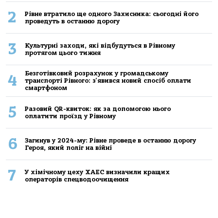
2
Рівне втратило ще одного Захисника: сьогодні його
проведуть в останню дорогу
3
Культурні заходи, які відбудуться в Рівному
протягом цього тижня
Безготівковий розрахунок у громадському
4
транспорті Рівного: з'явився новий спосіб оплати
смартфоном
5
Разовий QR-квиток: як за допомогою нього
оплатити проїзд у Рівному
6
Загинув у 2024-му: Рівне проведе в останню дорогу
Героя, який поліг на війні
7
У хімічному цеху ХАЕС визначили кращих
операторів спецводоочищення