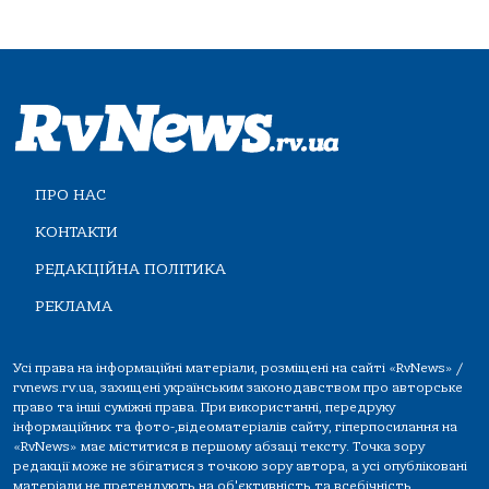
ПРО НАС
КОНТАКТИ
РЕДАКЦІЙНА ПОЛІТИКА
РЕКЛАМА
Усі права на інформаційні матеріали, розміщені на сайті «RvNews» /
rvnews.rv.ua, захищені українським законодавством про авторське
право та інші суміжні права. При використанні, передруку
інформаційних та фото-,відеоматеріалів сайту, гіперпосилання на
«RvNews» має міститися в першому абзаці тексту. Точка зору
редакції може не збігатися з точкою зору автора, а усі опубліковані
матеріали не претендують на об'єктивність та всебічність