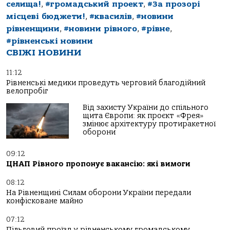
селища!
,
#громадський проект
,
#За прозорі
місцеві бюджети!
,
#квасилів
,
#новини
рівненщини
,
#новини рівного
,
#рівне
,
#рівненські новини
СВІЖІ НОВИНИ
11:12
Рівненські медики проведуть черговий благодійний
велопробіг
Від захисту України до спільного
щита Європи: як проєкт «Фрея»
змінює архітектуру протиракетної
оборони
09:12
ЦНАП Рівного пропонує вакансію: які вимоги
08:12
На Рівненщині Силам оборони України передали
конфісковане майно
07:12
Пільговий проїзд у рівненському громадському