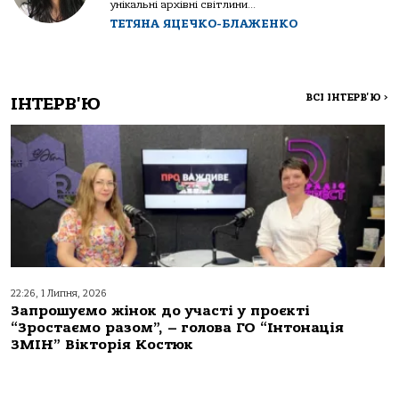
унікальні архівні світлини...
ТЕТЯНА ЯЦЕЧКО-БЛАЖЕНКО
ВСІ ІНТЕРВ'Ю
>
ІНТЕРВ'Ю
22:26, 1 Липня, 2026
Запрошуємо жінок до участі у проєкті
“Зростаємо разом”, – голова ГО “Інтонація
ЗМІН” Вікторія Костюк