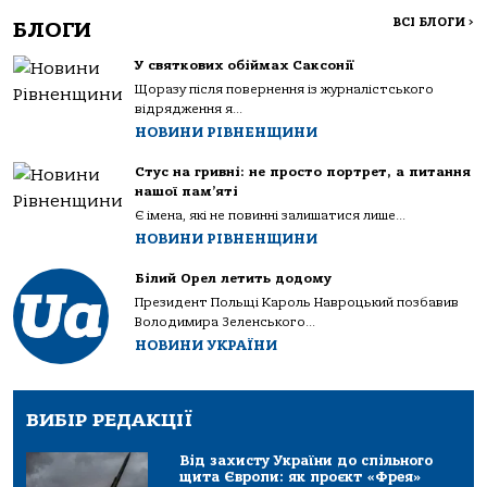
ВСІ БЛОГИ
>
БЛОГИ
У святкових обіймах Саксонії
Щоразу після повернення із журналістського
відрядження я...
НОВИНИ РІВНЕНЩИНИ
Стус на гривні: не просто портрет, а питання
нашої пам’яті
Є імена, які не повинні залишатися лише...
НОВИНИ РІВНЕНЩИНИ
Білий Орел летить додому
Президент Польщі Кароль Навроцький позбавив
Володимира Зеленського...
НОВИНИ УКРАЇНИ
ВИБІР РЕДАКЦІЇ
Від захисту України до спільного
щита Європи: як проєкт «Фрея»