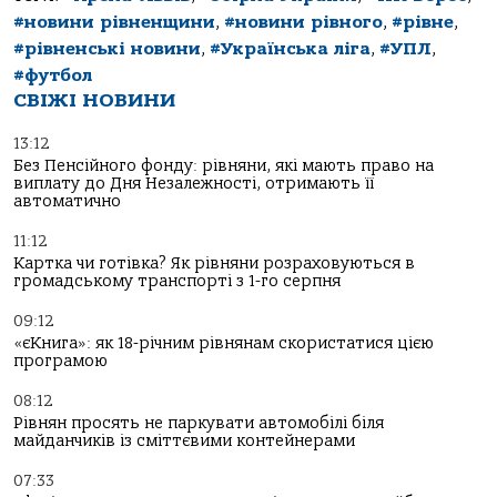
#новини рівненщини
,
#новини рівного
,
#рівне
,
#рівненські новини
,
#Українська ліга
,
#УПЛ
,
#футбол
СВІЖІ НОВИНИ
13:12
Без Пенсійного фонду: рівняни, які мають право на
виплату до Дня Незалежності, отримають її
автоматично
11:12
Картка чи готівка? Як рівняни розраховуються в
громадському транспорті з 1-го серпня
09:12
«єКнига»: як 18-річним рівнянам скористатися цією
програмою
08:12
Рівнян просять не паркувати автомобілі біля
майданчиків із сміттєвими контейнерами
07:33