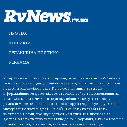
ПРО НАС
КОНТАКТИ
РЕДАКЦІЙНА ПОЛІТИКА
РЕКЛАМА
Усі права на інформаційні матеріали, розміщені на сайті «RvNews» /
rvnews.rv.ua, захищені українським законодавством про авторське
право та інші суміжні права. При використанні, передруку
інформаційних та фото-,відеоматеріалів сайту, гіперпосилання на
«RvNews» має міститися в першому абзаці тексту. Точка зору
редакції може не збігатися з точкою зору автора, а усі опубліковані
матеріали не претендують на об'єктивність та всебічність
висвітлення теми, про яку йдеться. Редакція не відповідає за
достовірність та тлумачення наведеної інформації, а також може не
поділяти погляди та думки, висловлені читачами сайту в