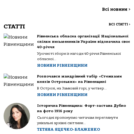
Всі новини
>
ВСІ СТАТТІ
>
СТАТТІ
Рівненська обласна організації Національної
спілки письменників України відзначила своє
40-річчя
Урочисті збори із нагоди 40-річчя Рівненської
обласної...
НОВИНИ РІВНЕНЩИНИ
Розпочався мандрівний табір «Стежками
князів Острозьких» на Рівненщині
В Острозі, на Замковій горі, у четвер...
НОВИНИ РІВНЕНЩИНИ
Історична Рівненщина: Форт-застава Дубно
на фото 1916 року
Сьогодні пропонуємо читачам переглянути
унікальні архівні світлини...
ТЕТЯНА ЯЦЕЧКО-БЛАЖЕНКО