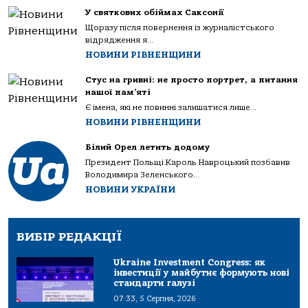
У святкових обіймах Саксонії
Щоразу після повернення із журналістського
відрядження я...
НОВИНИ РІВНЕНЩИНИ
Стус на гривні: не просто портрет, а питання
нашої пам’яті
Є імена, які не повинні залишатися лише...
НОВИНИ РІВНЕНЩИНИ
Білий Орел летить додому
Президент Польщі Кароль Навроцький позбавив
Володимира Зеленського...
НОВИНИ УКРАЇНИ
ВИБІР РЕДАКЦІЇ
Ukraine Investment Congress: як
інвестиції у майбутнє формують нові
стандарти галузі
07:33, 5 Серпня, 2026