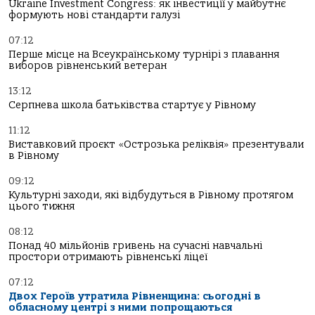
Ukraine Investment Congress: як інвестиції у майбутнє
формують нові стандарти галузі
07:12
Перше місце на Всеукраїнському турнірі з плавання
виборов рівненський ветеран
13:12
Серпнева школа батьківства стартує у Рівному
11:12
Виставковий проєкт «Острозька реліквія» презентували
в Рівному
09:12
Культурні заходи, які відбудуться в Рівному протягом
цього тижня
08:12
Понад 40 мільйонів гривень на сучасні навчальні
простори отримають рівненські ліцеї
07:12
Двох Героїв утратила Рівненщина: сьогодні в
обласному центрі з ними попрощаються