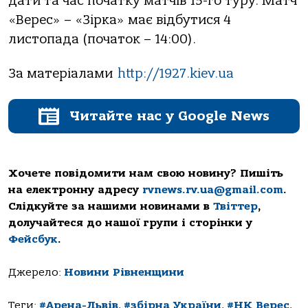
дати та час початку матчів 15-го туру. Матч
«Верес» – «Зірка» має відбутися 4
листопада (початок – 14:00).
За матеріалами
http://1927.kiev.ua
Читайте нас у Google News
Хочете повідомити нам свою новину? Пишіть
на електронну адресу
rvnews.rv.ua@gmail.com
.
Слідкуйте за нашими новинами в
Твіттер
,
долучайтеся до нашої групи і сторінки у
Фейсбук
.
Джерело:
Новини Рівненщини
Теги:
#Арена-Львів
,
#збірна України
,
#НК Верес
,