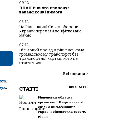
09:12
ЦНАП Рівного пропонує
вакансію: які вимоги
08:12
На Рівненщині Силам оборони
України передали конфісковане
майно
07:12
Пільговий проїзд у рівненському
громадському транспорті без
транспортної картки: кого це
стосується
Всі новини
>
com
.
бук
.
ВСІ СТАТТІ
>
СТАТТІ
Рівненська обласна
організації Національної
спілки письменників
України відзначила своє 40-
річчя