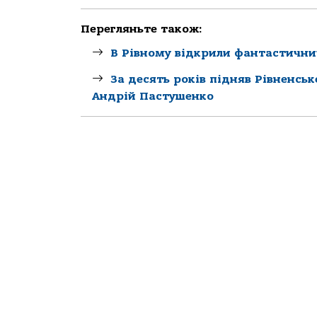
Перегляньте також:
В Рівному відкрили фантастични
За десять років підняв Рівненсь
Андрій Пастушенко