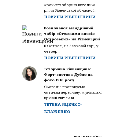
Урочисті збори із нагоди 40-
річчя Рівненської обласної...
НОВИНИ РІВНЕНЩИНИ
Розпочався мандрівний
табір «Стежками князів
Острозьких» на Рівненщині
В Острозі, на Замковій горі, у
четвер...
НОВИНИ РІВНЕНЩИНИ
Історична Рівненщина:
Форт-застава Дубно на
фото 1916 року
Сьогодні пропонуємо
читачам переглянути унікальні
архівні світлини...
ТЕТЯНА ЯЦЕЧКО-
БЛАЖЕНКО