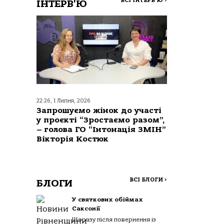
ВСІ ІНТЕРВ'Ю
>
ІНТЕРВ'Ю
22:26, 1 Липня, 2026
Запрошуємо жінок до участі
у проєкті “Зростаємо разом”,
– голова ГО “Інтонація ЗМІН”
Вікторія Костюк
ВСІ БЛОГИ
>
БЛОГИ
У святкових обіймах
Саксонії
Щоразу після повернення із