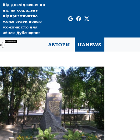
Від дослідження до
дії: як соціальне
підприємництво
може стати новою
можливістю для
жінок Дубенщини
СПЕЦТЕМА
рф
АВТОРИ
UANEWS