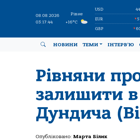
USD
4
Рівне
08.08.2026
EUR
5
▼
03:17:44
+16°C
GBP
6
▼
НОВИНИ
ТЕМИ
ІНТЕРВ’Ю
Рівняни пр
залишити в
Дундича (Ві
Опубліковано:
Марта Білик