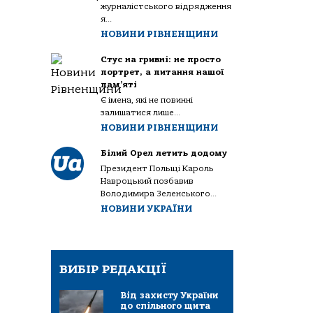
журналістського відрядження
я...
НОВИНИ РІВНЕНЩИНИ
Стус на гривні: не просто
портрет, а питання нашої
пам’яті
Є імена, які не повинні
залишатися лише...
НОВИНИ РІВНЕНЩИНИ
Білий Орел летить додому
Президент Польщі Кароль
Навроцький позбавив
Володимира Зеленського...
НОВИНИ УКРАЇНИ
ВИБІР РЕДАКЦІЇ
Від захисту України
до спільного щита