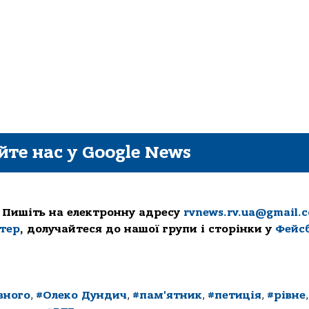
йте нас у Google News
 Пишіть на електронну адресу
rvnews.rv.ua@gmail.
ттер
, долучайтеся до нашої групи і сторінки у
Фейс
вного
,
#Олеко Дундич
,
#пам'ятник
,
#петиція
,
#рівне
,