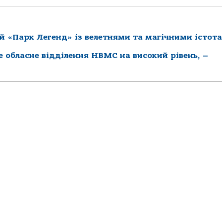
й «Парк Легенд» із велетнями та магічними істот
ке обласне відділення НВМС на високий рівень, –