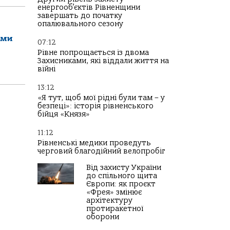
енергооб’єктів Рівненщини
завершать до початку
опалювального сезону
ами
07:12
Рівне попрощається із двома
Захисниками, які віддали життя на
війні
13:12
«Я тут, щоб мої рідні були там – у
безпеці»: історія рівненського
бійця «Князя»
11:12
Рівненські медики проведуть
черговий благодійний велопробіг
Від захисту України
до спільного щита
Європи: як проєкт
«Фрея» змінює
архітектуру
протиракетної
оборони