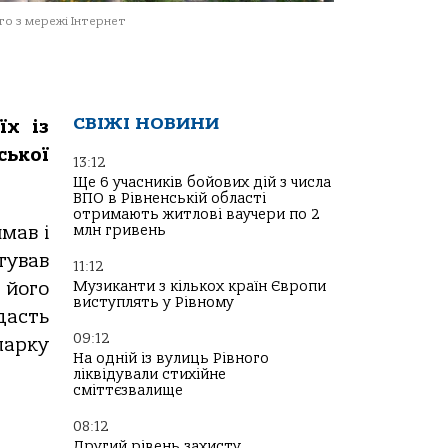
о з мережі Інтернет
СВІЖІ НОВИНИ
їх із
ської
13:12
Ще 6 учасників бойових дій з числа
ВПО в Рівненській області
отримають житлові ваучери по 2
млн гривень
мав і
тував
11:12
Музиканти з кількох країн Європи
 його
виступлять у Рівному
д
асть
09:12
парку
На одній із вулиць Рівного
ліквідували стихійне
сміттєзвалище
08:12
Другий рівень захисту