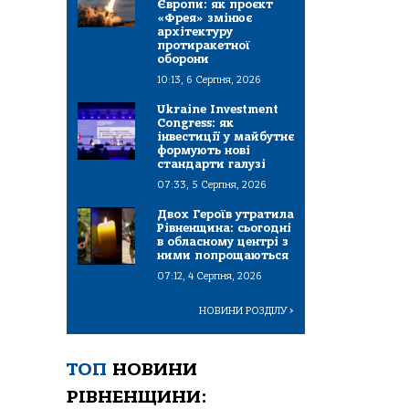
Європи: як проєкт
«Фрея» змінює
архітектуру
протиракетної
оборони
10:13, 6 Серпня, 2026
Ukraine Investment
Congress: як
інвестиції у майбутнє
формують нові
стандарти галузі
07:33, 5 Серпня, 2026
Двох Героїв утратила
Рівненщина: сьогодні
в обласному центрі з
ними попрощаються
07:12, 4 Серпня, 2026
НОВИНИ РОЗДІЛУ
>
ТОП
НОВИНИ
РІВНЕНЩИНИ: