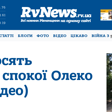
4.76
1.61
0.19
СТАТТІ
БЛОГИ
ФОТО
ВІДЕО
ЦІКАВО
ВІЙНА З
осять
 спокої Олеко
део)