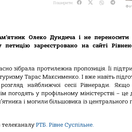
Поширити:
Фот
ам’ятник Олеко Дундича і не переносити 
у петицію зареєстровано на сайті Рівнен
асно зібрала протилежна пропозиція. Її підтри
туризму Тарас Максименко. І вже навіть підго
розгляд найближчої сесії Рівнеради. Якщо
ім погодять у профільному міністерстві – це 
м’ятника і могили більшовика із центрального 
в телеканалу
РТБ. Рівне Суспільне.