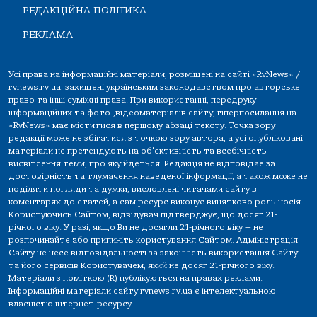
РЕДАКЦІЙНА ПОЛІТИКА
РЕКЛАМА
Усі права на інформаційні матеріали, розміщені на сайті «RvNews» /
rvnews.rv.ua, захищені українським законодавством про авторське
право та інші суміжні права. При використанні, передруку
інформаційних та фото-,відеоматеріалів сайту, гіперпосилання на
«RvNews» має міститися в першому абзаці тексту. Точка зору
редакції може не збігатися з точкою зору автора, а усі опубліковані
матеріали не претендують на об'єктивність та всебічність
висвітлення теми, про яку йдеться. Редакція не відповідає за
достовірність та тлумачення наведеної інформації, а також може не
поділяти погляди та думки, висловлені читачами сайту в
коментарях до статей, а сам ресурс виконує винятково роль носія.
Користуючись Сайтом, відвідувач підтверджує, що досяг 21-
річного віку. У разі, якщо Ви не досягли 21-річного віку — не
розпочинайте або припиніть користування Сайтом. Адміністрація
Сайту не несе відповідальності за законність використання Сайту
та його сервісів Користувачем, який не досяг 21-річного віку.
Матеріали з поміткою (R) публікуються на правах реклами.
Інформаційні матеріали сайту rvnews.rv.ua є інтелектуальною
власністю інтернет-ресурсу.