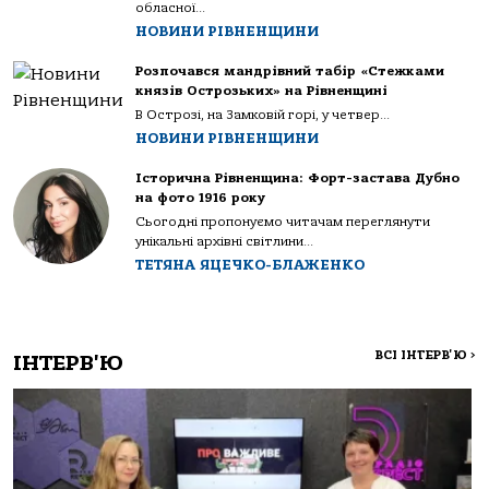
обласної...
НОВИНИ РІВНЕНЩИНИ
Розпочався мандрівний табір «Стежками
князів Острозьких» на Рівненщині
В Острозі, на Замковій горі, у четвер...
НОВИНИ РІВНЕНЩИНИ
Історична Рівненщина: Форт-застава Дубно
на фото 1916 року
Сьогодні пропонуємо читачам переглянути
унікальні архівні світлини...
ТЕТЯНА ЯЦЕЧКО-БЛАЖЕНКО
ВСІ ІНТЕРВ'Ю
>
ІНТЕРВ'Ю