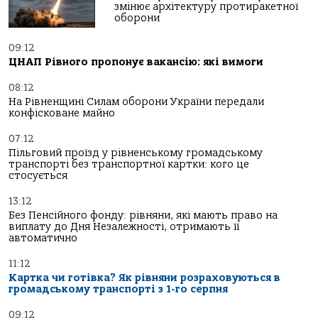
змінює архітектуру протиракетної
оборони
09:12
ЦНАП Рівного пропонує вакансію: які вимоги
08:12
На Рівненщині Силам оборони України передали
конфісковане майно
07:12
Пільговий проїзд у рівненському громадському
транспорті без транспортної картки: кого це
стосується
13:12
Без Пенсійного фонду: рівняни, які мають право на
виплату до Дня Незалежності, отримають її
автоматично
11:12
Картка чи готівка? Як рівняни розраховуються в
громадському транспорті з 1-го серпня
09:12