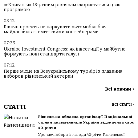
«єКнига»: як 18-річним рівнянам скористатися цією
програмою
08:12
Рівнян просять не паркувати автомобілі біля
майданчиків із сміттєвими контейнерами
07:33
Ukraine Investment Congress: як інвестиції у майбутнє
формують нові стандарти галузі
07:12
Перше місце на Всеукраїнському турнірі з плавання
виборов рівненський ветеран
Всі новини
>
ВСІ СТАТТІ
>
СТАТТІ
Рівненська обласна організації Національної
спілки письменників України відзначила своє
40-річчя
Урочисті збори із нагоди 40-річчя Рівненської