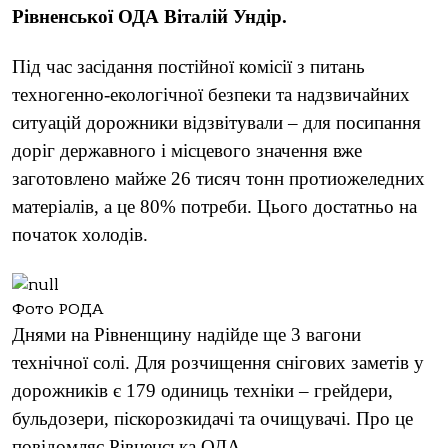
Рівненської ОДА Віталій Ундір.
П
ід час засідання постійної комісії з питань
техногенно-екологічної безпеки та надзвичайних
ситуацій дорожники відзвітували – д
ля посипання
доріг державного і місцевого значення вже
заготовлено майже 26 тисяч тонн
протиожеледних
матеріалів, а це 80% потреби. Цього достатньо на
початок холодів.
Фото РОДА
Днями на Рівненщину надійде ще 3 вагони
технічної солі. Для розчищення снігових заметів у
дорожників є 179 одиниць техніки – грейдери,
бульдозери, піскорозкидачі та очищувачі. Про це
повідомляє Рівненська ОДА.