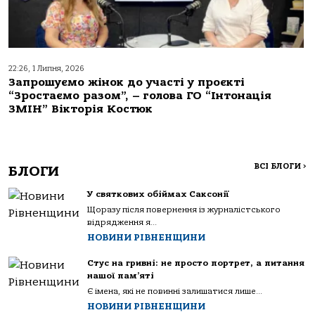
22:26, 1 Липня, 2026
Запрошуємо жінок до участі у проєкті
“Зростаємо разом”, – голова ГО “Інтонація
ЗМІН” Вікторія Костюк
ВСІ БЛОГИ
>
БЛОГИ
У святкових обіймах Саксонії
Щоразу після повернення із журналістського
відрядження я...
НОВИНИ РІВНЕНЩИНИ
Стус на гривні: не просто портрет, а питання
нашої пам’яті
Є імена, які не повинні залишатися лише...
НОВИНИ РІВНЕНЩИНИ