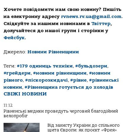
Хочете повідомити нам свою новину? Пишіть
на електронну адресу
rvnews.rv.ua@gmail.com
.
Слідкуйте за нашими новинами в
Твіттер
,
долучайтеся до нашої групи і сторінки у
Фейсбук
.
Джерело:
Новини Рівненщини
Теги:
#179 одиниць техніки
,
#бульдозери
,
#грейдери
,
#новини рівненщини
,
#новини
рівного
,
#піскорозкидачі
,
#рівне
,
#рівненські
новини
,
#Рівненщина готується до холодів
СВІЖІ НОВИНИ
11:12
Рівненські медики проведуть черговий благодійний
велопробіг
Від захисту України до спільного
щита Європи: як проєкт «Фрея»