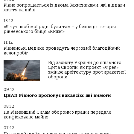
Рівне попрощається із двома Захисниками, які віддали
життя на війні
13:12
«Я тут, щоб мої рідні були там – у безпеці»: історія
рівненського бійця «Князя»
11:12
Рівненські медики проведуть черговий благодійний
велопробіг
Від захисту України до спільного
щита Європи: як проєкт «Фрея»
змінює архітектуру протиракетної
оборони
09:12
ЦНАП Рівного пропонує вакансію: які вимоги
08:12
На Рівненщині Силам оборони України передали
конфісковане майно
07:12
Пільговий проїзд у рівненському громадському