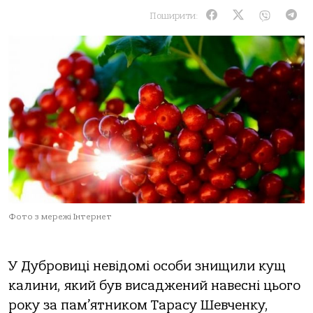
Поширити:
Фото з мережі Інтернет
У Дубровиці невідомі особи знищили кущ
калини, який був висаджений навесні цього
року за пам’ятником Тарасу Шевченку,