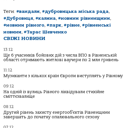
Теги:
#вандали
,
#дубровицька міська рада
,
#Дубровиця
,
#калина
,
#новини рівненщини
,
#новини рівного
,
#парк
,
#рівне
,
#рівненські
новини
,
#Тарас Шевченко
СВІЖІ НОВИНИ
13:12
Ще 6 учасників бойових дій з числа ВПО в Рівненській
області отримають житлові ваучери по 2 млн гривень
11:12
Музиканти з кількох країн Європи виступлять у Рівному
09:12
На одній із вулиць Рівного ліквідували стихійне
сміттєзвалище
08:12
Другий рівень захисту енергооб’єктів Рівненщини
завершать до початку опалювального сезону
07:12