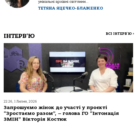
унікальні архівні світлини...
ТЕТЯНА ЯЦЕЧКО-БЛАЖЕНКО
ВСІ ІНТЕРВ'Ю
>
ІНТЕРВ'Ю
22:26, 1 Липня, 2026
Запрошуємо жінок до участі у проєкті
“Зростаємо разом”, – голова ГО “Інтонація
ЗМІН” Вікторія Костюк