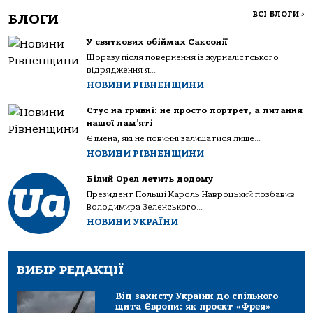
ВСІ БЛОГИ
>
БЛОГИ
У святкових обіймах Саксонії
Щоразу після повернення із журналістського
відрядження я...
НОВИНИ РІВНЕНЩИНИ
Стус на гривні: не просто портрет, а питання
нашої пам’яті
Є імена, які не повинні залишатися лише...
НОВИНИ РІВНЕНЩИНИ
Білий Орел летить додому
Президент Польщі Кароль Навроцький позбавив
Володимира Зеленського...
НОВИНИ УКРАЇНИ
ВИБІР РЕДАКЦІЇ
Від захисту України до спільного
щита Європи: як проєкт «Фрея»