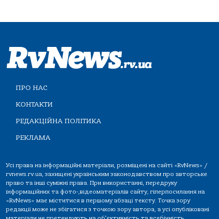
ПРО НАС
КОНТАКТИ
РЕДАКЦІЙНА ПОЛІТИКА
РЕКЛАМА
Усі права на інформаційні матеріали, розміщені на сайті «RvNews» /
rvnews.rv.ua, захищені українським законодавством про авторське
право та інші суміжні права. При використанні, передруку
інформаційних та фото-,відеоматеріалів сайту, гіперпосилання на
«RvNews» має міститися в першому абзаці тексту. Точка зору
редакції може не збігатися з точкою зору автора, а усі опубліковані
матеріали не претендують на об'єктивність та всебічність