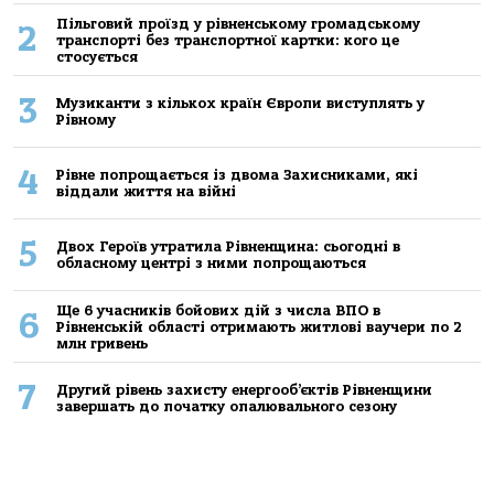
Пільговий проїзд у рівненському громадському
2
транспорті без транспортної картки: кого це
стосується
3
Музиканти з кількох країн Європи виступлять у
Рівному
4
Рівне попрощається із двома Захисниками, які
віддали життя на війні
5
Двох Героїв утратила Рівненщина: сьогодні в
обласному центрі з ними попрощаються
Ще 6 учасників бойових дій з числа ВПО в
6
Рівненській області отримають житлові ваучери по 2
млн гривень
7
Другий рівень захисту енергооб’єктів Рівненщини
завершать до початку опалювального сезону