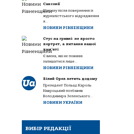
Саксонії
Щоразу після повернення із
журналістського відрядження
я...
НОВИНИ РІВНЕНЩИНИ
Стус на гривні: не просто
портрет, а питання нашої
пам’яті
Є імена, які не повинні
залишатися лише...
НОВИНИ РІВНЕНЩИНИ
Білий Орел летить додому
Президент Польщі Кароль
Навроцький позбавив
Володимира Зеленського...
НОВИНИ УКРАЇНИ
ВИБІР РЕДАКЦІЇ