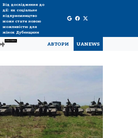
Від дослідження до
дії: як соціальне
підприємництво
може стати новою
можливістю для
жінок Дубенщини
СПЕЦТЕМА
рф
АВТОРИ
UANEWS