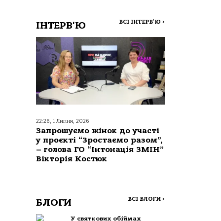
ВСІ ІНТЕРВ'Ю
>
ІНТЕРВ'Ю
22:26, 1 Липня, 2026
Запрошуємо жінок до участі
у проєкті “Зростаємо разом”,
– голова ГО “Інтонація ЗМІН”
Вікторія Костюк
ВСІ БЛОГИ
>
БЛОГИ
У святкових обіймах