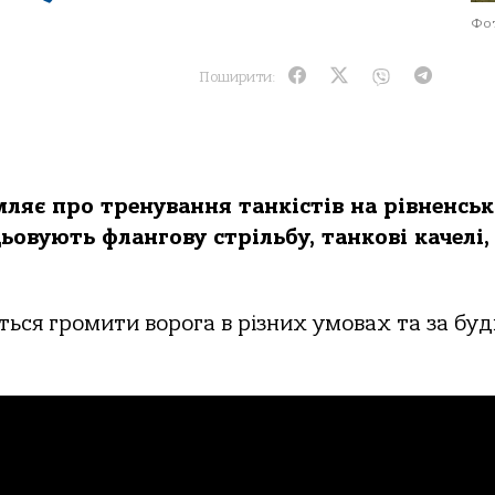
Фот
Поширити:
ляє про тренування танкістів на рівненсь
цьовують флангову стрільбу, танкові качелі,
ться громити ворога в різних умовах та за буд