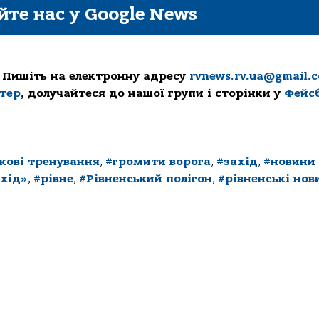
йте нас у Google News
 Пишіть на електронну адресу
rvnews.rv.ua@gmail.
ттер
, долучайтеся до нашої групи і сторінки у
Фейс
ькові тренування
,
#громити ворога
,
#захід
,
#новини
хід»
,
#рівне
,
#Рівненський полігон
,
#рівненські нов