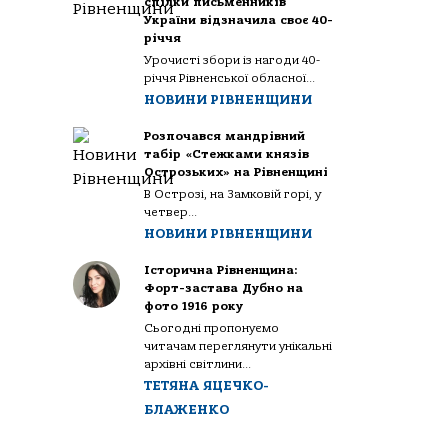
спілки письменників
України відзначила своє 40-
річчя
Урочисті збори із нагоди 40-
річчя Рівненської обласної...
НОВИНИ РІВНЕНЩИНИ
Розпочався мандрівний
табір «Стежками князів
Острозьких» на Рівненщині
В Острозі, на Замковій горі, у
четвер...
НОВИНИ РІВНЕНЩИНИ
Історична Рівненщина:
Форт-застава Дубно на
фото 1916 року
Сьогодні пропонуємо
читачам переглянути унікальні
архівні світлини...
ТЕТЯНА ЯЦЕЧКО-
БЛАЖЕНКО