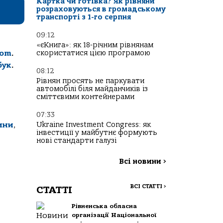
Картка чи готівка? Як рівняни
розраховуються в громадському
транспорті з 1-го серпня
09:12
«єКнига»: як 18-річним рівнянам
скористатися цією програмою
com
.
бук
.
08:12
Рівнян просять не паркувати
автомобілі біля майданчиків із
сміттєвими контейнерами
07:33
Ukraine Investment Congress: як
ини
,
інвестиції у майбутнє формують
нові стандарти галузі
Всі новини
>
ВСІ СТАТТІ
>
СТАТТІ
Рівненська обласна
організації Національної