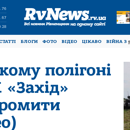
4.76
1.67
0.28
СТАТТІ
БЛОГИ
ФОТО
ВІДЕО
ЦІКАВО
ВІЙНА З
кому полігоні
 «Захід»
громити
ео)