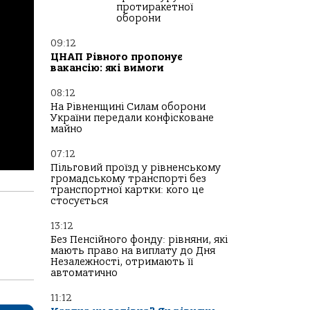
протиракетної
оборони
09:12
ЦНАП Рівного пропонує
вакансію: які вимоги
08:12
На Рівненщині Силам оборони
України передали конфісковане
майно
07:12
Пільговий проїзд у рівненському
громадському транспорті без
транспортної картки: кого це
стосується
13:12
Без Пенсійного фонду: рівняни, які
мають право на виплату до Дня
Незалежності, отримають її
автоматично
11:12