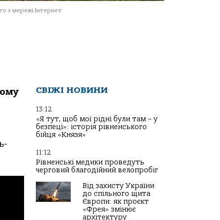
о з мережі Інтернет
СВІЖІ НОВИНИ
кому
13:12
«Я тут, щоб мої рідні були там – у
безпеці»: історія рівненського
бійця «Князя»
ь-
11:12
Рівненські медики проведуть
черговий благодійний велопробіг
Від захисту України
до спільного щита
Європи: як проєкт
«Фрея» змінює
архітектуру