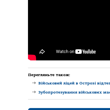
Перегляньте також:
Військовий ліцей в Острозі відт
Зубопротезування військових має