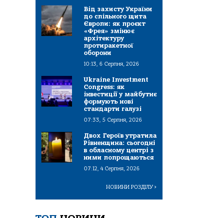
Від захисту України
до спільного щита
Європи: як проєкт
«Фрея» змінює
архітектуру
протиракетної
оборони
10:13, 6 Серпня, 2026
Ukraine Investment
Congress: як
інвестиції у майбутнє
формують нові
стандарти галузі
07:33, 5 Серпня, 2026
Двох Героїв утратила
Рівненщина: сьогодні
в обласному центрі з
ними попрощаються
07:12, 4 Серпня, 2026
НОВИНИ РОЗДІЛУ
>