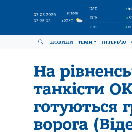
USD
4
▲
Рівне
07.08.2026
EUR
5
▲
03:25:09
+23°C
GBP
6
▲
НОВИНИ
ТЕМИ
ІНТЕРВ’Ю
На рівненсь
танкісти ОК
готуються 
ворога (Від