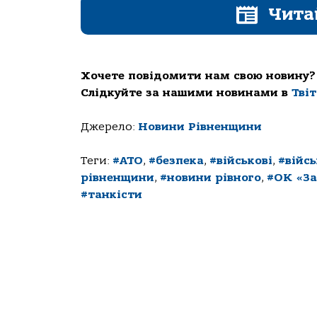
Чита
Хочете повідомити нам свою новину?
Слідкуйте за нашими новинами в
Тві
Джерело:
Новини Рівненщини
Теги:
#АТО
,
#безпека
,
#військові
,
#війс
рівненщини
,
#новини рівного
,
#ОК «За
#танкісти