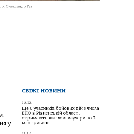
о: Олександр Гуз
СВІЖІ НОВИНИ
13:12
Ще 6 учасників бойових дій з числа
ВПО в Рівненській області
м.
отримають житлові ваучери по 2
млн гривень
ня у
11:12