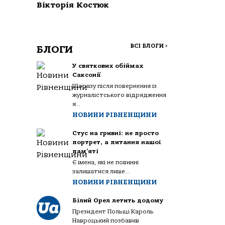
Вікторія Костюк
ВСІ БЛОГИ
>
БЛОГИ
У святкових обіймах
Саксонії
Щоразу після повернення із
журналістського відрядження
я...
НОВИНИ РІВНЕНЩИНИ
Стус на гривні: не просто
портрет, а питання нашої
пам’яті
Є імена, які не повинні
залишатися лише...
НОВИНИ РІВНЕНЩИНИ
Білий Орел летить додому
Президент Польщі Кароль
Навроцький позбавив