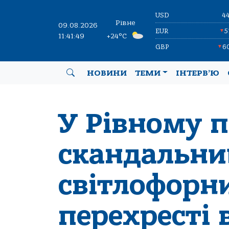
USD
4
Рівне
09.08.2026
EUR
5
▼
11:41:50
+24°C
GBP
6
▼
НОВИНИ
ТЕМИ
ІНТЕРВ’Ю
У Рівному 
скандальни
світлофорн
перехресті 