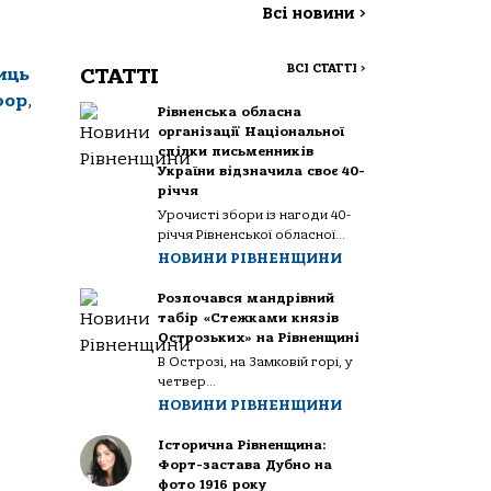
Всі новини
>
ВСІ СТАТТІ
>
СТАТТІ
иць
фор
,
Рівненська обласна
організації Національної
спілки письменників
України відзначила своє 40-
річчя
Урочисті збори із нагоди 40-
річчя Рівненської обласної...
НОВИНИ РІВНЕНЩИНИ
Розпочався мандрівний
табір «Стежками князів
Острозьких» на Рівненщині
В Острозі, на Замковій горі, у
четвер...
НОВИНИ РІВНЕНЩИНИ
Історична Рівненщина:
Форт-застава Дубно на
фото 1916 року