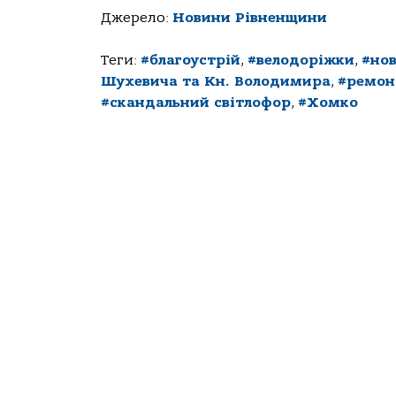
Джерело:
Новини Рівненщини
Теги:
#благоустрій
,
#велодоріжки
,
#но
Шухевича та Кн. Володимира
,
#ремон
#скандальний світлофор
,
#Хомко