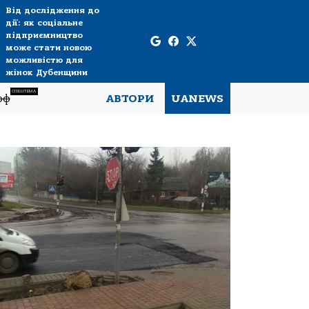
Від дослідження до
дії: як соціальне
підприємництво
може стати новою
можливістю для
жінок Дубенщини
СПЕЦТЕМА
рф
АВТОРИ
UANEWS