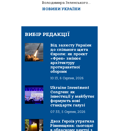
Володимира Зеленського...
НОВИНИ УКРАЇНИ
ВИБІР РЕДАКЦІЇ
Від захисту України
до спільного щита
Європи: як проєкт
«Фрея» змінює
архітектуру
протиракетної
оборони
10:13, 6 Серпня, 2026
Ukraine Investment
Congress: як
інвестиції у майбутнє
формують нові
стандарти галузі
07:33, 5 Серпня, 2026
Двох Героїв утратила
Рівненщина: сьогодні
в обласному центрі з