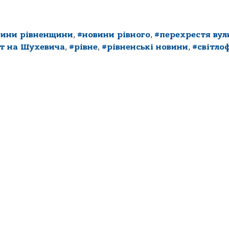
вини рівненщини
,
#новини рівного
,
#перехрестя вул
т на Шухевича
,
#рівне
,
#рівненські новини
,
#світло