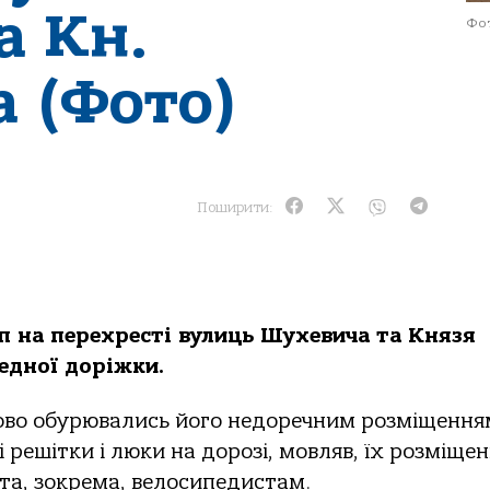
а Кн.
Фот
 (Фото)
Поширити:
п на перехресті вулиць Шухевича та Князя
едної доріжки.
во обурювались його недоречним розміщення
 решітки і люки на дорозі, мовляв, їх розміщен
та, зокрема, велосипедистам.