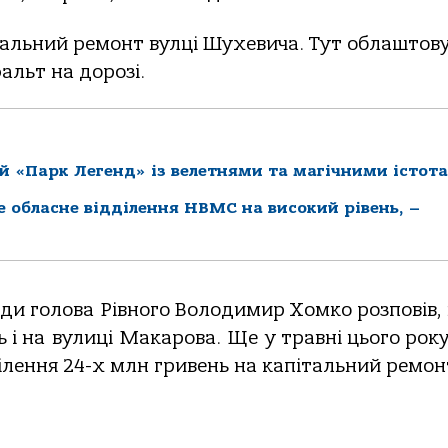
тальний ремонт вулці Шухевича. Тут облаштов
альт на дорозі.
й «Парк Легенд» із велетнями та магічними істот
ке обласне відділення НВМС на високий рівень, –
ради голова Рівного Володимир Хомко розповів,
і на вулиці Макарова. Ще у травні цього рок
лення 24-х млн гривень на капітальний ремон