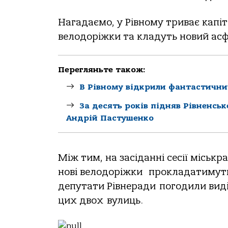
Нагадаємо, у Рівному триває капі
велодоріжки та кладуть новий асф
Перегляньте також:
В Рівному відкрили фантастични
За десять років підняв Рівненсь
Андрій Пастушенко
Між тим, на засіданні сесії міськ
нові велодоріжки прокладатимуть 
депутати Рівнеради погодили виді
цих двох вулиць.