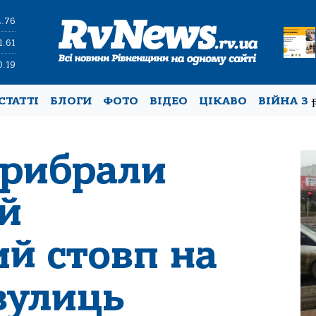
4.76
1.61
0.19
СТАТТІ
БЛОГИ
ФОТО
ВІДЕО
ЦІКАВО
ВІЙНА З
прибрали
й
ий стовп на
вулиць