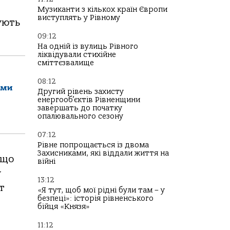
Музиканти з кількох країн Європи
виступлять у Рівному
ують
09:12
На одній із вулиць Рівного
ліквідували стихійне
сміттєзвалище
08:12
ами
Другий рівень захисту
енергооб’єктів Рівненщини
завершать до початку
опалювального сезону
07:12
Рівне попрощається із двома
Захисниками, які віддали життя на
 що
війні
у
13:12
т
«Я тут, щоб мої рідні були там – у
безпеці»: історія рівненського
бійця «Князя»
11:12