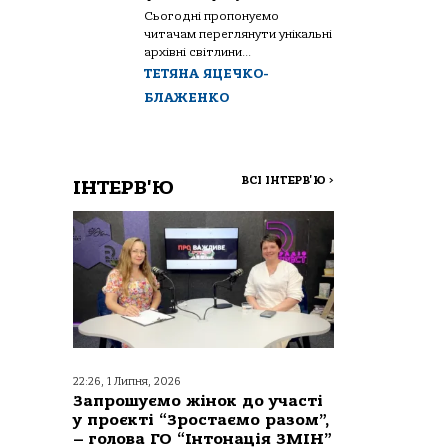
Сьогодні пропонуємо
читачам переглянути унікальні
архівні світлини...
ТЕТЯНА ЯЦЕЧКО-
БЛАЖЕНКО
ВСІ ІНТЕРВ'Ю
>
ІНТЕРВ'Ю
22:26, 1 Липня, 2026
Запрошуємо жінок до участі
у проєкті “Зростаємо разом”,
– голова ГО “Інтонація ЗМІН”