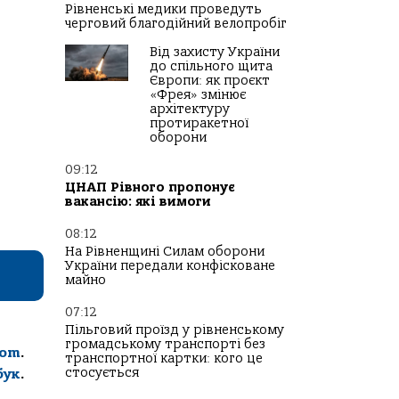
Рівненські медики проведуть
черговий благодійний велопробіг
Від захисту України
до спільного щита
Європи: як проєкт
«Фрея» змінює
архітектуру
протиракетної
оборони
09:12
ЦНАП Рівного пропонує
вакансію: які вимоги
08:12
На Рівненщині Силам оборони
України передали конфісковане
майно
07:12
Пільговий проїзд у рівненському
громадському транспорті без
com
.
транспортної картки: кого це
стосується
бук
.