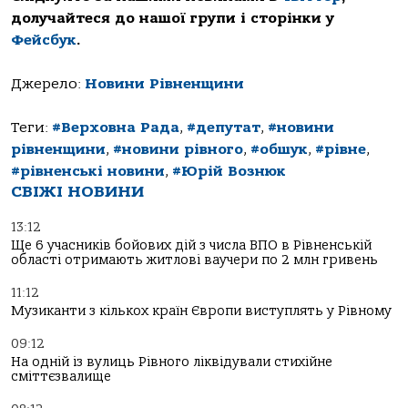
долучайтеся до нашої групи і сторінки у
Фейсбук
.
Джерело:
Новини Рівненщини
Теги:
#Верховна Рада
,
#депутат
,
#новини
рівненщини
,
#новини рівного
,
#обшук
,
#рівне
,
#рівненські новини
,
#Юрій Вознюк
СВІЖІ НОВИНИ
13:12
Ще 6 учасників бойових дій з числа ВПО в Рівненській
області отримають житлові ваучери по 2 млн гривень
11:12
Музиканти з кількох країн Європи виступлять у Рівному
09:12
На одній із вулиць Рівного ліквідували стихійне
сміттєзвалище