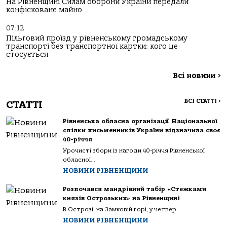
На Рівненщині Силам оборони України передали
конфісковане майно
07:12
Пільговий проїзд у рівненському громадському
транспорті без транспортної картки: кого це
стосується
Всі новини
>
ВСІ СТАТТІ
>
СТАТТІ
Рівненська обласна організації Національної
спілки письменників України відзначила своє
40-річчя
Урочисті збори із нагоди 40-річчя Рівненської
обласної...
НОВИНИ РІВНЕНЩИНИ
Розпочався мандрівний табір «Стежками
князів Острозьких» на Рівненщині
В Острозі, на Замковій горі, у четвер...
НОВИНИ РІВНЕНЩИНИ