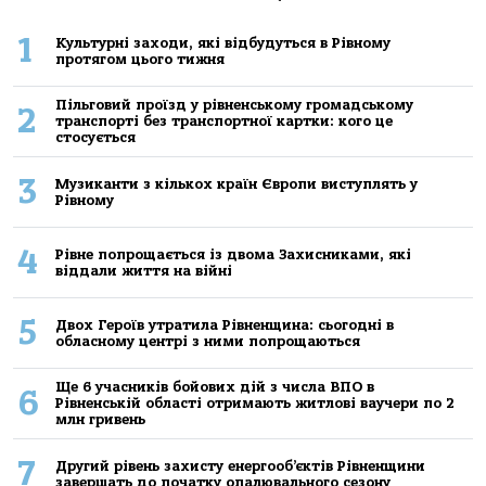
1
Культурні заходи, які відбудуться в Рівному
протягом цього тижня
Пільговий проїзд у рівненському громадському
2
транспорті без транспортної картки: кого це
стосується
3
Музиканти з кількох країн Європи виступлять у
Рівному
4
Рівне попрощається із двома Захисниками, які
віддали життя на війні
5
Двох Героїв утратила Рівненщина: сьогодні в
обласному центрі з ними попрощаються
Ще 6 учасників бойових дій з числа ВПО в
6
Рівненській області отримають житлові ваучери по 2
млн гривень
7
Другий рівень захисту енергооб’єктів Рівненщини
завершать до початку опалювального сезону