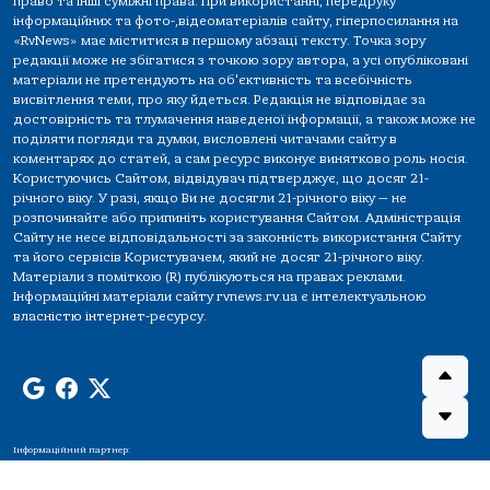
право та інші суміжні права. При використанні, передруку
інформаційних та фото-,відеоматеріалів сайту, гіперпосилання на
«RvNews» має міститися в першому абзаці тексту. Точка зору
редакції може не збігатися з точкою зору автора, а усі опубліковані
матеріали не претендують на об'єктивність та всебічність
висвітлення теми, про яку йдеться. Редакція не відповідає за
достовірність та тлумачення наведеної інформації, а також може не
поділяти погляди та думки, висловлені читачами сайту в
коментарях до статей, а сам ресурс виконує винятково роль носія.
Користуючись Сайтом, відвідувач підтверджує, що досяг 21-
річного віку. У разі, якщо Ви не досягли 21-річного віку — не
розпочинайте або припиніть користування Сайтом. Адміністрація
Сайту не несе відповідальності за законність використання Сайту
та його сервісів Користувачем, який не досяг 21-річного віку.
Матеріали з поміткою (R) публікуються на правах реклами.
Інформаційні матеріали сайту rvnews.rv.ua є інтелектуальною
власністю інтернет-ресурсу.
Інформаційний партнер: