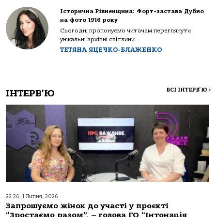
Історична Рівненщина: Форт-застава Дубно
на фото 1916 року
Сьогодні пропонуємо читачам переглянути
унікальні архівні світлини...
ТЕТЯНА ЯЦЕЧКО-БЛАЖЕНКО
ВСІ ІНТЕРВ'Ю
>
ІНТЕРВ'Ю
22:26, 1 Липня, 2026
Запрошуємо жінок до участі у проєкті
“Зростаємо разом”, – голова ГО “Інтонація