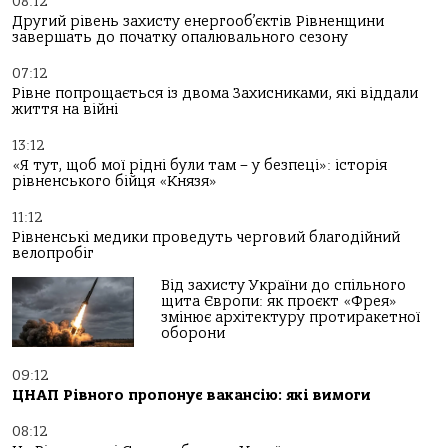
08:12
Другий рівень захисту енергооб’єктів Рівненщини
завершать до початку опалювального сезону
07:12
Рівне попрощається із двома Захисниками, які віддали
життя на війні
13:12
«Я тут, щоб мої рідні були там – у безпеці»: історія
рівненського бійця «Князя»
11:12
Рівненські медики проведуть черговий благодійний
велопробіг
Від захисту України до спільного
щита Європи: як проєкт «Фрея»
змінює архітектуру протиракетної
оборони
09:12
ЦНАП Рівного пропонує вакансію: які вимоги
08:12