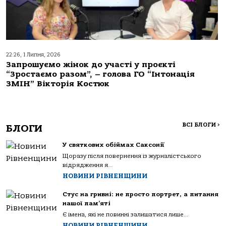
22:26, 1 Липня, 2026
Запрошуємо жінок до участі у проєкті
“Зростаємо разом”, – голова ГО “Інтонація
ЗМІН” Вікторія Костюк
ВСІ БЛОГИ
>
БЛОГИ
У святкових обіймах Саксонії
Щоразу після повернення із журналістського
відрядження я...
НОВИНИ РІВНЕНЩИНИ
Стус на гривні: не просто портрет, а питання
нашої пам’яті
Є імена, які не повинні залишатися лише...
НОВИНИ РІВНЕНЩИНИ