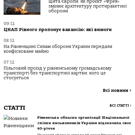
щита Європи: як проєкт «Фрея»
змінює архітектуру протиракетної
оборони
09:12
ЦНАП Рівного пропонує вакансію: які вимоги
08:12
На Рівненщині Силам оборони України передали
конфісковане майно
07:12
Пільговий проїзд у рівненському громадському
транспорті без транспортної картки: кого це
стосується
Всі новини
>
ВСІ СТАТТІ
>
СТАТТІ
Рівненська обласна організації Національної
спілки письменників України відзначила своє
40-річчя
Урочисті збори із нагоди 40-річчя Рівненської