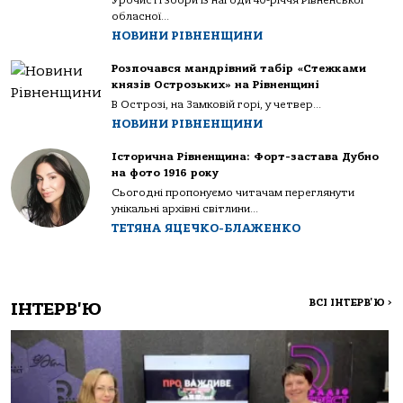
обласної...
НОВИНИ РІВНЕНЩИНИ
Розпочався мандрівний табір «Стежками
князів Острозьких» на Рівненщині
В Острозі, на Замковій горі, у четвер...
НОВИНИ РІВНЕНЩИНИ
Історична Рівненщина: Форт-застава Дубно
на фото 1916 року
Сьогодні пропонуємо читачам переглянути
унікальні архівні світлини...
ТЕТЯНА ЯЦЕЧКО-БЛАЖЕНКО
ВСІ ІНТЕРВ'Ю
>
ІНТЕРВ'Ю