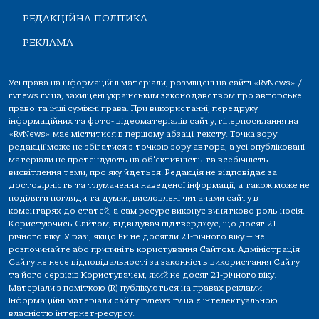
РЕДАКЦІЙНА ПОЛІТИКА
РЕКЛАМА
Усі права на інформаційні матеріали, розміщені на сайті «RvNews» /
rvnews.rv.ua, захищені українським законодавством про авторське
право та інші суміжні права. При використанні, передруку
інформаційних та фото-,відеоматеріалів сайту, гіперпосилання на
«RvNews» має міститися в першому абзаці тексту. Точка зору
редакції може не збігатися з точкою зору автора, а усі опубліковані
матеріали не претендують на об'єктивність та всебічність
висвітлення теми, про яку йдеться. Редакція не відповідає за
достовірність та тлумачення наведеної інформації, а також може не
поділяти погляди та думки, висловлені читачами сайту в
коментарях до статей, а сам ресурс виконує винятково роль носія.
Користуючись Сайтом, відвідувач підтверджує, що досяг 21-
річного віку. У разі, якщо Ви не досягли 21-річного віку — не
розпочинайте або припиніть користування Сайтом. Адміністрація
Сайту не несе відповідальності за законність використання Сайту
та його сервісів Користувачем, який не досяг 21-річного віку.
Матеріали з поміткою (R) публікуються на правах реклами.
Інформаційні матеріали сайту rvnews.rv.ua є інтелектуальною
власністю інтернет-ресурсу.