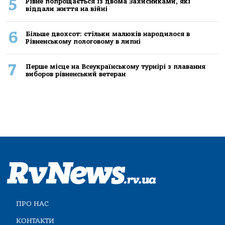
5
Рівне попрощається із двома Захисниками, які
віддали життя на війні
6
Більше двохсот: стільки малюків народилося в
Рівненському пологовому в липні
7
Перше місце на Всеукраїнському турнірі з плавання
виборов рівненський ветеран
ПРО НАС
КОНТАКТИ