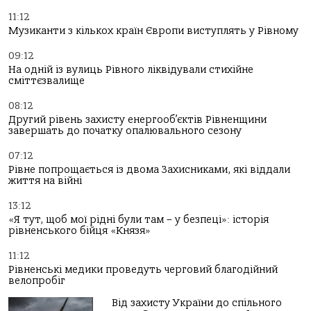
11:12
Музиканти з кількох країн Європи виступлять у Рівному
09:12
На одній із вулиць Рівного ліквідували стихійне
сміттєзвалище
08:12
Другий рівень захисту енергооб’єктів Рівненщини
завершать до початку опалювального сезону
07:12
Рівне попрощається із двома Захисниками, які віддали
життя на війні
13:12
«Я тут, щоб мої рідні були там – у безпеці»: історія
рівненського бійця «Князя»
11:12
Рівненські медики проведуть черговий благодійний
велопробіг
Від захисту України до спільного