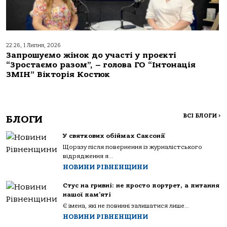
22:26, 1 Липня, 2026
Запрошуємо жінок до участі у проєкті
“Зростаємо разом”, – голова ГО “Інтонація
ЗМІН” Вікторія Костюк
ВСІ БЛОГИ
>
БЛОГИ
У святкових обіймах Саксонії
Щоразу після повернення із журналістського
відрядження я...
НОВИНИ РІВНЕНЩИНИ
Стус на гривні: не просто портрет, а питання
нашої пам’яті
Є імена, які не повинні залишатися лише...
НОВИНИ РІВНЕНЩИНИ