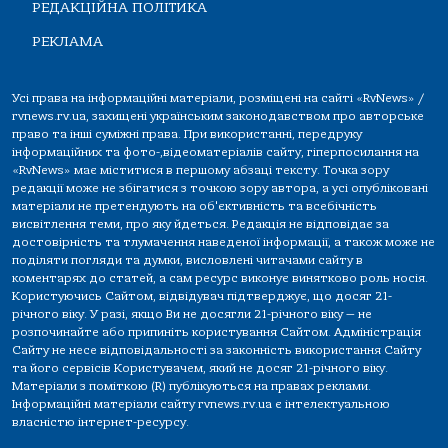
РЕДАКЦІЙНА ПОЛІТИКА
РЕКЛАМА
Усі права на інформаційні матеріали, розміщені на сайті «RvNews» /
rvnews.rv.ua, захищені українським законодавством про авторське
право та інші суміжні права. При використанні, передруку
інформаційних та фото-,відеоматеріалів сайту, гіперпосилання на
«RvNews» має міститися в першому абзаці тексту. Точка зору
редакції може не збігатися з точкою зору автора, а усі опубліковані
матеріали не претендують на об'єктивність та всебічність
висвітлення теми, про яку йдеться. Редакція не відповідає за
достовірність та тлумачення наведеної інформації, а також може не
поділяти погляди та думки, висловлені читачами сайту в
коментарях до статей, а сам ресурс виконує винятково роль носія.
Користуючись Сайтом, відвідувач підтверджує, що досяг 21-
річного віку. У разі, якщо Ви не досягли 21-річного віку — не
розпочинайте або припиніть користування Сайтом. Адміністрація
Сайту не несе відповідальності за законність використання Сайту
та його сервісів Користувачем, який не досяг 21-річного віку.
Матеріали з поміткою (R) публікуються на правах реклами.
Інформаційні матеріали сайту rvnews.rv.ua є інтелектуальною
власністю інтернет-ресурсу.