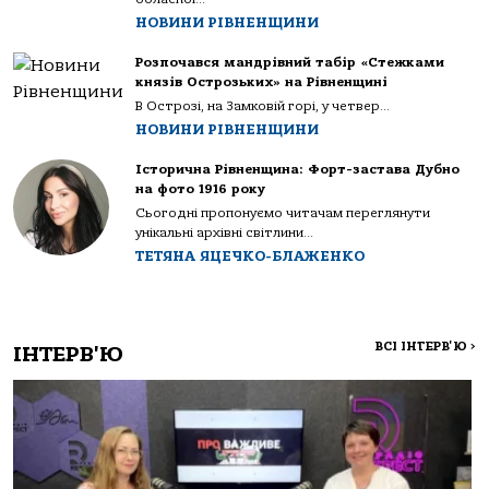
НОВИНИ РІВНЕНЩИНИ
Розпочався мандрівний табір «Стежками
князів Острозьких» на Рівненщині
В Острозі, на Замковій горі, у четвер...
НОВИНИ РІВНЕНЩИНИ
Історична Рівненщина: Форт-застава Дубно
на фото 1916 року
Сьогодні пропонуємо читачам переглянути
унікальні архівні світлини...
ТЕТЯНА ЯЦЕЧКО-БЛАЖЕНКО
ВСІ ІНТЕРВ'Ю
>
ІНТЕРВ'Ю