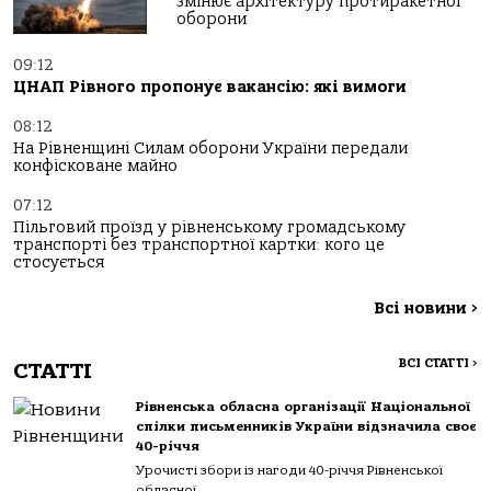
змінює архітектуру протиракетної
оборони
09:12
ЦНАП Рівного пропонує вакансію: які вимоги
08:12
На Рівненщині Силам оборони України передали
конфісковане майно
07:12
Пільговий проїзд у рівненському громадському
транспорті без транспортної картки: кого це
стосується
Всі новини
>
ВСІ СТАТТІ
>
СТАТТІ
Рівненська обласна організації Національної
спілки письменників України відзначила своє
40-річчя
Урочисті збори із нагоди 40-річчя Рівненської
обласної...