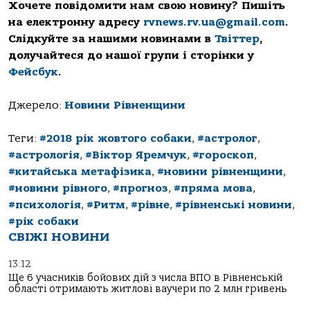
Хочете повідомити нам свою новину? Пишіть
на електронну адресу
rvnews.rv.ua@gmail.com
.
Слідкуйте за нашими новинами в
Твіттер
,
долучайтеся до нашої групи і сторінки у
Фейсбук
.
Джерело:
Новини Рівненщини
Теги:
#2018 рік жовтого собаки
,
#астролог
,
#астрологія
,
#Віктор Яремчук
,
#гороскоп
,
#китайська метафізика
,
#новини рівненщини
,
#новини рівного
,
#прогноз
,
#пряма мова
,
#психологія
,
#Ритм
,
#рівне
,
#рівненські новини
,
#рік собаки
СВІЖІ НОВИНИ
13:12
Ще 6 учасників бойових дій з числа ВПО в Рівненській
області отримають житлові ваучери по 2 млн гривень