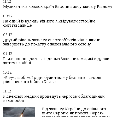
11:12
Музиканти з кількох країн Європи виступлять у Рівному
09:12
На одній із вулиць Рівного ліквідували стихійне
сміттєзвалище
08:12
Другий рівень захисту енергооб’єктів Рівненщини
завершать до початку опалювального сезону
07:12
Рівне попрощається із двома Захисниками, які віддали
життя на війні
13:12
«Я тут, щоб мої рідні були там – у безпеці»: історія
рівненського бійця «Князя»
11:12
Рівненські медики проведуть черговий благодійний
велопробіг
Від захисту України до спільного
щита Європи: як проєкт «Фрея»