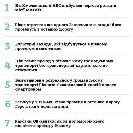
1
На Хмельницькій АЕС відбулася чергова ротація
місії МАГАТЕ
2
Рівне втратило ще одного Захисника: сьогодні його
проведуть в останню дорогу
3
Культурні заходи, які відбудуться в Рівному
протягом цього тижня
Пільговий проїзд у рівненському громадському
4
транспорті без транспортної картки: кого це
стосується
Безготівковий розрахунок у громадському
5
транспорті Рівного: з'явився новий спосіб оплати
смартфоном
6
Загинув у 2024-му: Рівне проведе в останню дорогу
Героя, який поліг на війні
7
Разовий QR-квиток: як за допомогою нього
оплатити проїзд у Рівному