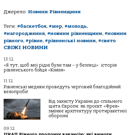
Джерело:
Новини Рівненщини
Теги:
#баскетбол
,
#мер
,
#молодь
,
#нагородження
,
#новини рівненщини
,
#новини
рівного
,
#рівне
,
#рівненські новини
,
#свято
СВІЖІ НОВИНИ
13:12
«Я тут, щоб мої рідні були там – у безпеці»: історія
рівненського бійця «Князя»
11:12
Рівненські медики проведуть черговий благодійний
велопробіг
Від захисту України до спільного
щита Європи: як проєкт «Фрея»
змінює архітектуру протиракетної
оборони
09:12
ЦНАП Рівного пропонує вакансію: які вимоги