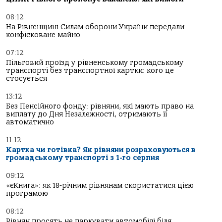
08:12
На Рівненщині Силам оборони України передали
конфісковане майно
07:12
Пільговий проїзд у рівненському громадському
транспорті без транспортної картки: кого це
стосується
13:12
Без Пенсійного фонду: рівняни, які мають право на
виплату до Дня Незалежності, отримають її
автоматично
11:12
Картка чи готівка? Як рівняни розраховуються в
громадському транспорті з 1-го серпня
09:12
«єКнига»: як 18-річним рівнянам скористатися цією
програмою
08:12
Рівнян просять не паркувати автомобілі біля