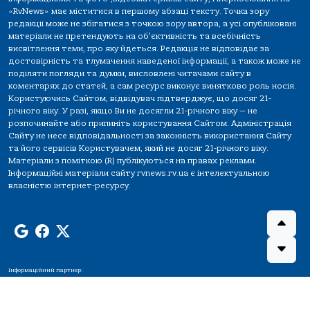
«RvNews» має міститися в першому абзаці тексту. Точка зору
редакції може не збігатися з точкою зору автора, а усі опубліковані
матеріали не претендують на об'єктивність та всебічність
висвітлення теми, про яку йдеться. Редакція не відповідає за
достовірність та тлумачення наведеної інформації, а також може не
поділяти погляди та думки, висловлені читачами сайту в
коментарях до статей, а сам ресурс виконує винятково роль носія.
Користуючись Сайтом, відвідувач підтверджує, що досяг 21-
річного віку. У разі, якщо Ви не досягли 21-річного віку — не
розпочинайте або припиніть користування Сайтом. Адміністрація
Сайту не несе відповідальності за законність використання Сайту
та його сервісів Користувачем, який не досяг 21-річного віку.
Матеріали з поміткою (R) публікуються на правах реклами.
Інформаційні матеріали сайту rvnews.rv.ua є інтелектуальною
власністю інтернет-ресурсу.
Інформаційний партнер: