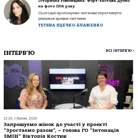
Історична Рівненщина: Форт-застава Дубно
на фото 1916 року
Сьогодні пропонуємо читачам переглянути
унікальні архівні світлини...
ТЕТЯНА ЯЦЕЧКО-БЛАЖЕНКО
ВСІ ІНТЕРВ'Ю
>
ІНТЕРВ'Ю
22:26, 1 Липня, 2026
Запрошуємо жінок до участі у проєкті
“Зростаємо разом”, – голова ГО “Інтонація
ЗМІН” Вікторія Костюк