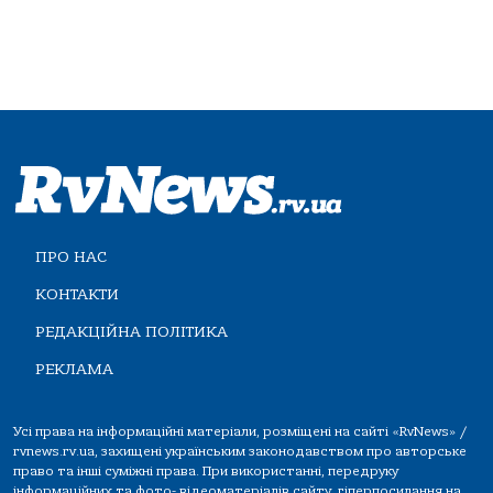
ПРО НАС
КОНТАКТИ
РЕДАКЦІЙНА ПОЛІТИКА
РЕКЛАМА
Усі права на інформаційні матеріали, розміщені на сайті «RvNews» /
rvnews.rv.ua, захищені українським законодавством про авторське
право та інші суміжні права. При використанні, передруку
інформаційних та фото-,відеоматеріалів сайту, гіперпосилання на