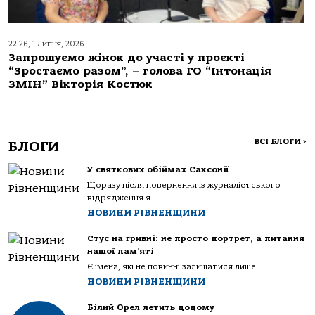
22:26, 1 Липня, 2026
Запрошуємо жінок до участі у проєкті
“Зростаємо разом”, – голова ГО “Інтонація
ЗМІН” Вікторія Костюк
ВСІ БЛОГИ
>
БЛОГИ
У святкових обіймах Саксонії
Щоразу після повернення із журналістського
відрядження я...
НОВИНИ РІВНЕНЩИНИ
Стус на гривні: не просто портрет, а питання
нашої пам’яті
Є імена, які не повинні залишатися лише...
НОВИНИ РІВНЕНЩИНИ
Білий Орел летить додому