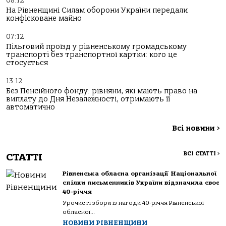
08:12
На Рівненщині Силам оборони України передали
конфісковане майно
07:12
Пільговий проїзд у рівненському громадському
транспорті без транспортної картки: кого це
стосується
13:12
Без Пенсійного фонду: рівняни, які мають право на
виплату до Дня Незалежності, отримають її
автоматично
Всі новини
>
ВСІ СТАТТІ
>
СТАТТІ
Рівненська обласна організації Національної
спілки письменників України відзначила своє
40-річчя
Урочисті збори із нагоди 40-річчя Рівненської
обласної...
НОВИНИ РІВНЕНЩИНИ