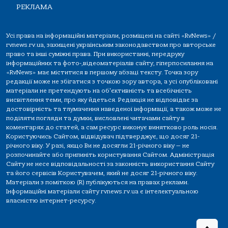
РЕКЛАМА
Усі права на інформаційні матеріали, розміщені на сайті «RvNews» /
rvnews.rv.ua, захищені українським законодавством про авторське
право та інші суміжні права. При використанні, передруку
інформаційних та фото-,відеоматеріалів сайту, гіперпосилання на
«RvNews» має міститися в першому абзаці тексту. Точка зору
редакції може не збігатися з точкою зору автора, а усі опубліковані
матеріали не претендують на об'єктивність та всебічність
висвітлення теми, про яку йдеться. Редакція не відповідає за
достовірність та тлумачення наведеної інформації, а також може не
поділяти погляди та думки, висловлені читачами сайту в
коментарях до статей, а сам ресурс виконує винятково роль носія.
Користуючись Сайтом, відвідувач підтверджує, що досяг 21-
річного віку. У разі, якщо Ви не досягли 21-річного віку — не
розпочинайте або припиніть користування Сайтом. Адміністрація
Сайту не несе відповідальності за законність використання Сайту
та його сервісів Користувачем, який не досяг 21-річного віку.
Матеріали з поміткою (R) публікуються на правах реклами.
Інформаційні матеріали сайту rvnews.rv.ua є інтелектуальною
власністю інтернет-ресурсу.