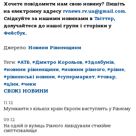
Хочете повідомити нам свою новину? Пишіть
на електронну адресу
rvnews.rv.ua@gmail.com
.
Слідкуйте за нашими новинами в
Твіттер
,
долучайтеся до нашої групи і сторінки у
Фейсбук
.
Джерело:
Новини Рівненщини
Теги:
#АТБ
,
#Дмитро Корольов
,
#Здолбунів
,
#новини рівненщини
,
#новини рівного
,
#рівне
,
#рівненські новини
,
#супермаркет
,
#товар
,
#ціни
,
#чеки
СВІЖІ НОВИНИ
11:12
Музиканти з кількох країн Європи виступлять у Рівному
09:12
На одній із вулиць Рівного ліквідували стихійне
сміттєзвалище