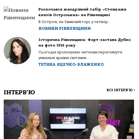
Розпочався мандрівний табір «Стежками
князів Острозьких» на Рівненщині
В Острозі, на Замковій горі, у четвер...
НОВИНИ РІВНЕНЩИНИ
Історична Рівненщина: Форт-застава Дубно
на фото 1916 року
Сьогодні пропонуємо читачам переглянути
унікальні архівні світлини...
ТЕТЯНА ЯЦЕЧКО-БЛАЖЕНКО
ВСІ ІНТЕРВ'Ю
>
ІНТЕРВ'Ю