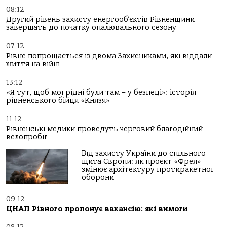
08:12
Другий рівень захисту енергооб’єктів Рівненщини
завершать до початку опалювального сезону
07:12
Рівне попрощається із двома Захисниками, які віддали
життя на війні
13:12
«Я тут, щоб мої рідні були там – у безпеці»: історія
рівненського бійця «Князя»
11:12
Рівненські медики проведуть черговий благодійний
велопробіг
Від захисту України до спільного
щита Європи: як проєкт «Фрея»
змінює архітектуру протиракетної
оборони
09:12
ЦНАП Рівного пропонує вакансію: які вимоги