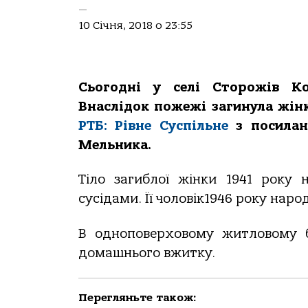
—
10 Січня, 2018 о 23:55
Сьогодні у селі Сторожів К
Внаслідок пожежі загинула жінк
РТБ: Рівне Суспільне
з посила
Мельника.
Тіло загиблої жінки 1941 року 
сусідами. Її чоловік1946 року наро
В одноповерховому житловому б
домашнього вжитку.
Перегляньте також: