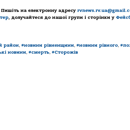
 Пишіть на електронну адресу
rvnews.rv.ua@gmail.
ттер
, долучайтеся до нашої групи і сторінки у
Фейс
й район
,
#новини рівненщини
,
#новини рівного
,
#по
ькі новини
,
#смерть
,
#Сторожів