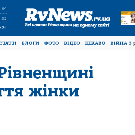
4.69
1.63
0.24
СТАТТІ
БЛОГИ
ФОТО
ВІДЕО
ЦІКАВО
ВІЙНА З
Рівненщині
ття жінки