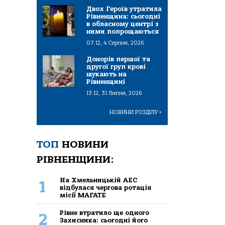
Двох Героїв утратила
Рівненщина: сьогодні
в обласному центрі з
ними попрощаються
07:12, 4 Серпня, 2026
Донорів першої та
другої груп крові
шукають на
Рівненщині
13:12, 31 Липня, 2026
НОВИНИ РОЗДІЛУ
>
ТОП
НОВИНИ
РІВНЕНЩИНИ:
На Хмельницькій АЕС
1
відбулася чергова ротація
місії МАГАТЕ
Рівне втратило ще одного
2
Захисника: сьогодні його