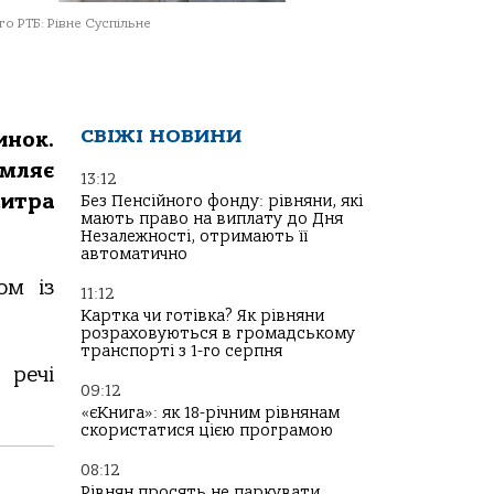
о РТБ: Рівне Суспільне
СВІЖІ НОВИНИ
нок.
омляє
13:12
итра
Без Пенсійного фонду: рівняни, які
мають право на виплату до Дня
Незалежності, отримають її
автоматично
ом із
11:12
Картка чи готівка? Як рівняни
розраховуються в громадському
транспорті з 1-го серпня
 речі
09:12
«єКнига»: як 18-річним рівнянам
скористатися цією програмою
08:12
Рівнян просять не паркувати