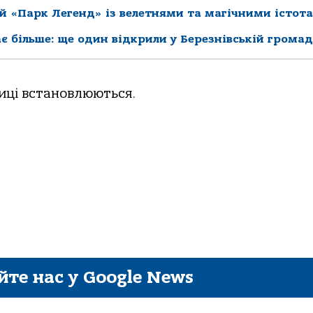
й «Парк Легенд» із велетнями та магічними істот
є більше: ще один відкрили у Березнівській громад
иці встановлюються.
йте нас у Google News