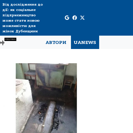
Від дослідження до
дії: як соціальне
підприємництво
може стати новою
можливістю для
жінок Дубенщини
СПЕЦТЕМА
рф
АВТОРИ
UANEWS