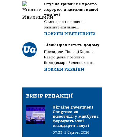
Стус на гривні: не просто
портрет, а питання нашої
пам’яті
Є імена, які не повинні
залишатися лише...
НОВИНИ РІВНЕНЩИНИ
Білий Орел летить додому
Президент Польщі Кароль
Навроцький позбавив
Володимира Зеленського...
НОВИНИ УКРАЇНИ
ВИБІР РЕДАКЦІЇ
Ukraine Investment
Congress: як
інвестиції у майбутнє
формують нові
стандарти галузі
07:33, 5 Серпня, 2026