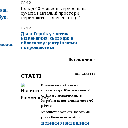
08:12
Понад 40 мільйонів гривень на
com
.
сучасні навчальні простори
бук
.
отримають рівненські ліцеї
07:12
Двох Героїв утратила
Рівненщина: сьогодні в
обласному центрі з ними
жежа
,
попрощаються
Всі новини
>
ВСІ СТАТТІ
>
СТАТТІ
Рівненська обласна
організації Національної
спілки письменників
України відзначила своє 40-
річчя
Урочисті збори із нагоди 40-
річчя Рівненської обласної...
НОВИНИ РІВНЕНЩИНИ