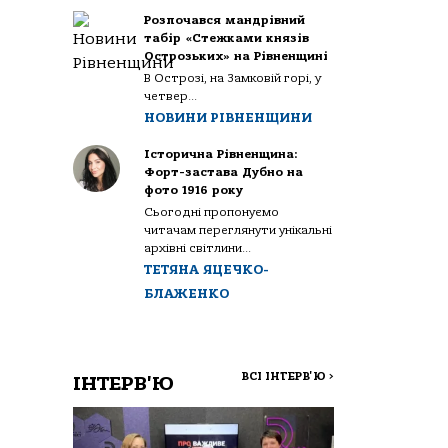
Розпочався мандрівний
табір «Стежками князів
Острозьких» на Рівненщині
В Острозі, на Замковій горі, у
четвер...
НОВИНИ РІВНЕНЩИНИ
Історична Рівненщина:
Форт-застава Дубно на
фото 1916 року
Сьогодні пропонуємо
читачам переглянути унікальні
архівні світлини...
ТЕТЯНА ЯЦЕЧКО-
БЛАЖЕНКО
ВСІ ІНТЕРВ'Ю
>
ІНТЕРВ'Ю