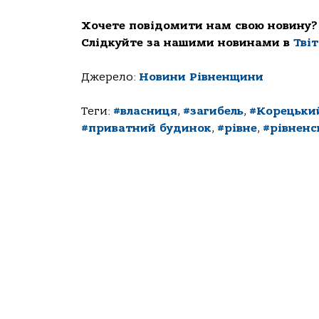
Хочете повідомити нам свою новину?
Слідкуйте за нашими новинами в
Тві
Джерело:
Новини Рівненщини
Теги:
#власниця
,
#загибель
,
#Корецьки
#приватний будинок
,
#рівне
,
#рівненс