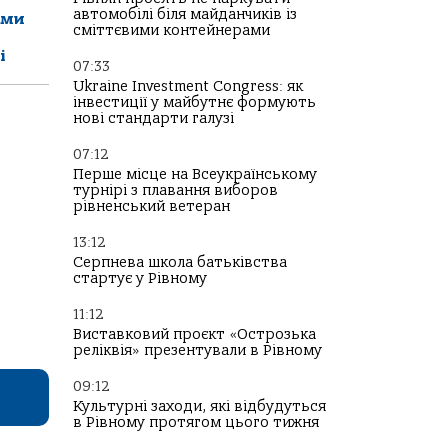
автомобілі біля майданчиків із
ами
сміттєвими контейнерами
і
07:33
Ukraine Investment Congress: як
інвестиції у майбутнє формують
нові стандарти галузі
07:12
Перше місце на Всеукраїнському
турнірі з плавання виборов
рівненський ветеран
13:12
Серпнева школа батьківства
стартує у Рівному
11:12
Виставковий проєкт «Острозька
реліквія» презентували в Рівному
09:12
Культурні заходи, які відбудуться
в Рівному протягом цього тижня