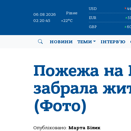
USD
4
▼
Рівне
06.08.2026
EUR
5
▲
02:20:46
+22°C
GBP
6
▲
НОВИНИ
ТЕМИ
ІНТЕРВ’Ю
Пожежа на 
забрала жи
(Фото)
Опубліковано:
Марта Білик