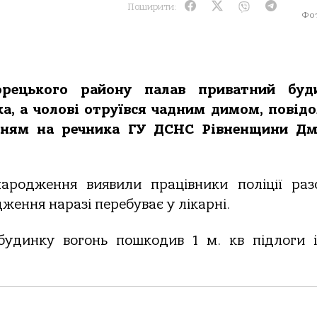
Поширити:
Фот
орецького району палав приватний буди
а, а чолові отруївся чадним димом, повід
нням на речника ГУ ДСНС Рівненщини Дм
народження виявили працівники поліції раз
дження наразі перебуває у лікарні.
удинку вогонь пошкодив 1 м. кв підлоги і