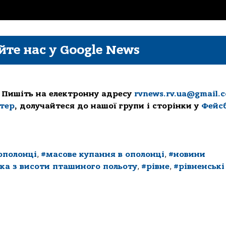
йте нас у Google News
 Пишіть на електронну адресу
rvnews.rv.ua@gmail.
ттер
, долучайтеся до нашої групи і сторінки у
Фейс
ополонці
,
#масове купання в ополонці
,
#новини
ка з висоти пташиного польоту
,
#рівне
,
#рівненські