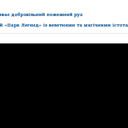
виває добровільний пожежний рух
й «Парк Легенд» із велетнями та магічними істот