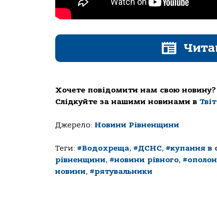
Чита
Хочете повідомити нам свою новину?
Слідкуйте за нашими новинами в
Тві
Джерело:
Новини Рівненщини
Теги:
#Водохреща
,
#ДСНС
,
#купання в 
рівненщини
,
#новини рівного
,
#ополон
новини
,
#рятувальники