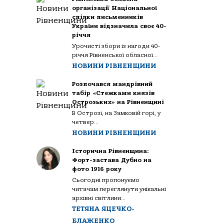
організації Національної
спілки письменників
України відзначила своє 40-
річчя
Урочисті збори із нагоди 40-
річчя Рівненської обласної...
НОВИНИ РІВНЕНЩИНИ
Розпочався мандрівний
табір «Стежками князів
Острозьких» на Рівненщині
В Острозі, на Замковій горі, у
четвер...
НОВИНИ РІВНЕНЩИНИ
Історична Рівненщина:
Форт-застава Дубно на
фото 1916 року
Сьогодні пропонуємо
читачам переглянути унікальні
архівні світлини...
ТЕТЯНА ЯЦЕЧКО-
БЛАЖЕНКО