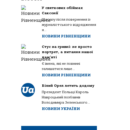
У святкових обіймах
Саксонії
Щоразу після повернення із
журналістського відрядження
я...
НОВИНИ РІВНЕНЩИНИ
Стус на гривні: не просто
портрет, а питання нашої
пам’яті
Є імена, які не повинні
залишатися лише...
НОВИНИ РІВНЕНЩИНИ
Білий Орел летить додому
Президент Польщі Кароль
Навроцький позбавив
Володимира Зеленського...
НОВИНИ УКРАЇНИ