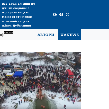
Від дослідження до
дії: як соціальне
підприємництво
може стати новою
можливістю для
жінок Дубенщини
СПЕЦТЕМА
рф
АВТОРИ
UANEWS