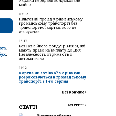
України передали конфісковане
майно
07:12
Пільговий проїзд у рівненському
громадському транспорті без
транспортної картки: кого це
стосується
13:12
Без Пенсійного фонду: рівняни, які
com
.
мають право на виплату до Дня
бук
.
Незалежності, отримають її
автоматично
11:12
Картка чи готівка? Як рівняни
розраховуються в громадському
транспорті з 1-го серпня
Всі новини
>
ВСІ СТАТТІ
>
СТАТТІ
Рівненська обласна