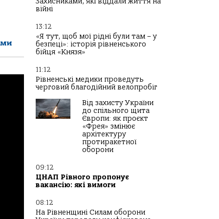
Захисниками, які віддали життя на
війні
13:12
«Я тут, щоб мої рідні були там – у
ами
безпеці»: історія рівненського
бійця «Князя»
11:12
Рівненські медики проведуть
черговий благодійний велопробіг
Від захисту України
до спільного щита
Європи: як проєкт
«Фрея» змінює
архітектуру
протиракетної
оборони
09:12
ЦНАП Рівного пропонує
вакансію: які вимоги
08:12
На Рівненщині Силам оборони