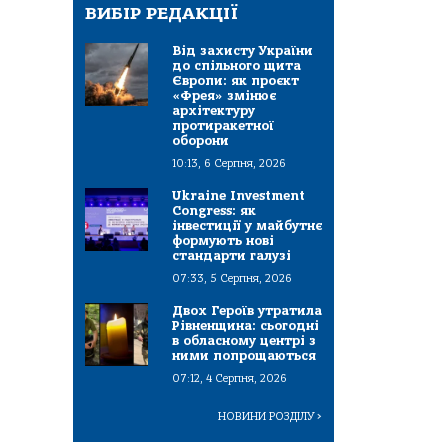
ВИБІР РЕДАКЦІЇ
Від захисту України
до спільного щита
Європи: як проєкт
«Фрея» змінює
архітектуру
протиракетної
оборони
10:13, 6 Серпня, 2026
Ukraine Investment
Congress: як
інвестиції у майбутнє
формують нові
стандарти галузі
07:33, 5 Серпня, 2026
Двох Героїв утратила
Рівненщина: сьогодні
в обласному центрі з
ними попрощаються
07:12, 4 Серпня, 2026
НОВИНИ РОЗДІЛУ
>