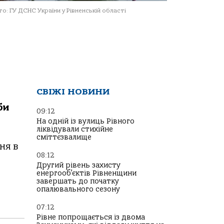
о: ГУ ДСНС України у Рівненській області
СВІЖІ НОВИНИ
би
09:12
На одній із вулиць Рівного
ліквідували стихійне
сміттєзвалище
ня в
08:12
Другий рівень захисту
енергооб’єктів Рівненщини
завершать до початку
опалювального сезону
07:12
Рівне попрощається із двома