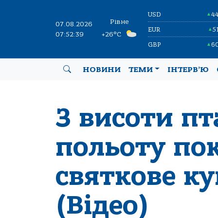
USD
4
▲
Рівне
07.08.2026
EUR
5
▲
07:52:40
+26°C
GBP
6
▲
НОВИНИ
ТЕМИ
ІНТЕРВ’Ю
З висоти п
польоту по
святкове к
(Відео)