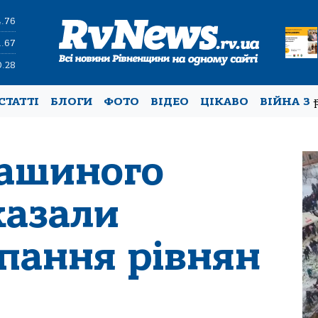
4.76
1.67
0.28
СТАТТІ
БЛОГИ
ФОТО
ВІДЕО
ЦІКАВО
ВІЙНА З
ташиного
казали
упання рівнян