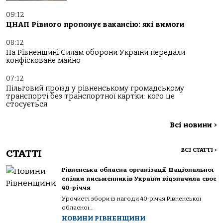
09:12
ЦНАП Рівного пропонує вакансію: які вимоги
08:12
На Рівненщині Силам оборони України передали
конфісковане майно
07:12
Пільговий проїзд у рівненському громадському
транспорті без транспортної картки: кого це
стосується
Всі новини
>
ВСІ СТАТТІ
>
СТАТТІ
Рівненська обласна організації Національної
спілки письменників України відзначила своє
40-річчя
Урочисті збори із нагоди 40-річчя Рівненської
обласної...
НОВИНИ РІВНЕНЩИНИ