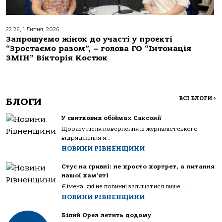
22:26, 1 Липня, 2026
Запрошуємо жінок до участі у проєкті
“Зростаємо разом”, – голова ГО “Інтонація
ЗМІН” Вікторія Костюк
ВСІ БЛОГИ
>
БЛОГИ
У святкових обіймах Саксонії
Щоразу після повернення із журналістського
відрядження я...
НОВИНИ РІВНЕНЩИНИ
Стус на гривні: не просто портрет, а питання
нашої пам’яті
Є імена, які не повинні залишатися лише...
НОВИНИ РІВНЕНЩИНИ
Білий Орел летить додому