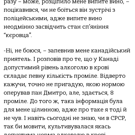
разу – може, розціпило мене випите вино, –
поцікавився, чи не боїться він зустрічі з
поліцейськими, адже випите вино
неодмінно засвідчить стан сп’яніння
“кєровца”.
-Ні, не боюся, – запевнив мене канадійський
приятель. І розповів про те, що у Канаді
допустимий рівень алкоголю в крові
складає певну кількість проміле. Відверто
кажучи, точно не пригадую, якою нормою
оперував пан Дмитро, але, здається, 8
проміле. До того ж, така інформація була
для мене цілинною, адже про таке я тоді й
не чув. І навіть сьогодні не знаю, чи в СРСР,
так би мовити, культивувалася якась
допустима норма алкоголю в крові –