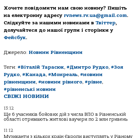
Хочете повідомити нам свою новину? Пишіть
на електронну адресу
rvnews.rv.ua@gmail.com
.
Слідкуйте за нашими новинами в
Твіттер
,
долучайтеся до нашої групи і сторінки у
Фейсбук
.
Джерело:
Новини Рівненщини
Теги:
#Віталій Тарасюк
,
#Дмитро Рудко
,
#Зоя
Рудко
,
#Канада
,
#Монреаль
,
#новини
рівненщини
,
#новини рівного
,
#рівне
,
#рівненські новини
СВІЖІ НОВИНИ
13:12
Ще 6 учасників бойових дій з числа ВПО в Рівненській
області отримають житлові ваучери по 2 млн гривень
11:12
Музиканти з кількох країн Європи виступлять у Рівному