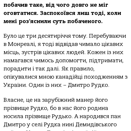
побачив таке, від чого довго не міг
оговтатися. Заспокоївся лиш тоді, коли
мені роз’яснили суть побаченого.
Було це три десятиріччя тому. Перебуваючи
в Монреалі, я тоді відвідав чимало цікавих
місць, зустрів цікавих людей. Кожен із них
намагався чимось допомогти, підтримати,
порадити і так далі. Як правило,
опікувалися мною канадійці походженням з
України. Один із них – Дмитро Рудко.
Власне, це на зарубіжний манер його
прізвище Рудко, бо в нас його родина
носила прізвище Рудько. А народився пан
Дмитро у селі Рудка нині Демидівського