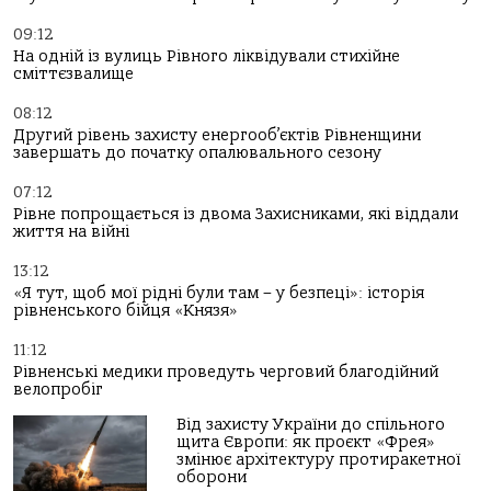
09:12
На одній із вулиць Рівного ліквідували стихійне
сміттєзвалище
08:12
Другий рівень захисту енергооб’єктів Рівненщини
завершать до початку опалювального сезону
07:12
Рівне попрощається із двома Захисниками, які віддали
життя на війні
13:12
«Я тут, щоб мої рідні були там – у безпеці»: історія
рівненського бійця «Князя»
11:12
Рівненські медики проведуть черговий благодійний
велопробіг
Від захисту України до спільного
щита Європи: як проєкт «Фрея»
змінює архітектуру протиракетної
оборони