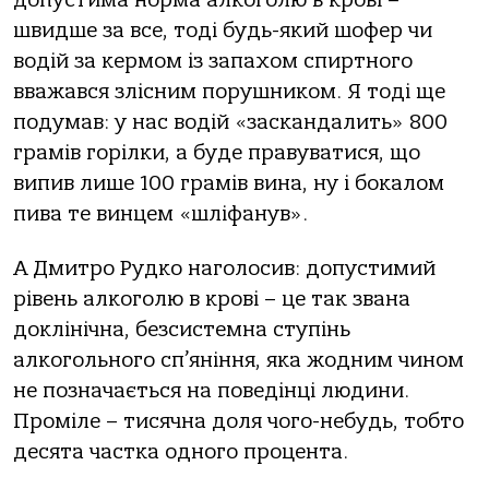
швидше за все, тоді будь-який шофер чи
водій за кермом із запахом спиртного
вважався злісним порушником. Я тоді ще
подумав: у нас водій «заскандалить» 800
грамів горілки, а буде правуватися, що
випив лише 100 грамів вина, ну і бокалом
пива те винцем «шліфанув».
А Дмитро Рудко наголосив: допустимий
рівень алкоголю в крові – це так звана
доклінічна, безсистемна ступінь
алкогольного сп’яніння, яка жодним чином
не позначається на поведінці людини.
Проміле – тисячна доля чого-небудь, тобто
десята частка одного процента.