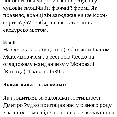
виповнилося 64 роки і він перебував у
чудовій емоційній і фізичній формі. Як
правило, вранці він заїжджав на Гачіссон-
стріт 52/52 і забирав нас із татом на
екскурсію містом.
На фото: автор (в центрі) з батьком Іваном
Максимовичем та сестрою Лесею на
оглядовому майданчику у Монреалі
(Канада). Травень 1989 р.
Бокал вина – і за кермо
Як і годиться, за законами гостинності
Дмитро Рудко пригощав нас у різного роду
кнайпах. І вже під час першого частування я