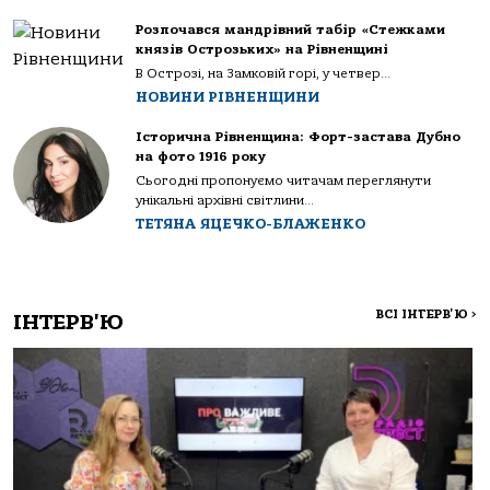
Розпочався мандрівний табір «Стежками
князів Острозьких» на Рівненщині
В Острозі, на Замковій горі, у четвер...
НОВИНИ РІВНЕНЩИНИ
Історична Рівненщина: Форт-застава Дубно
на фото 1916 року
Сьогодні пропонуємо читачам переглянути
унікальні архівні світлини...
ТЕТЯНА ЯЦЕЧКО-БЛАЖЕНКО
ВСІ ІНТЕРВ'Ю
>
ІНТЕРВ'Ю