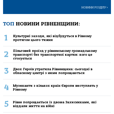
НОВИНИ РОЗДІЛУ
>
ТОП
НОВИНИ РІВНЕНЩИНИ:
1
Культурні заходи, які відбудуться в Рівному
протягом цього тижня
Пільговий проїзд у рівненському громадському
2
транспорті без транспортної картки: кого це
стосується
3
Двох Героїв утратила Рівненщина: сьогодні в
обласному центрі з ними попрощаються
4
Музиканти з кількох країн Європи виступлять у
Рівному
5
Рівне попрощається із двома Захисниками, які
віддали життя на війні