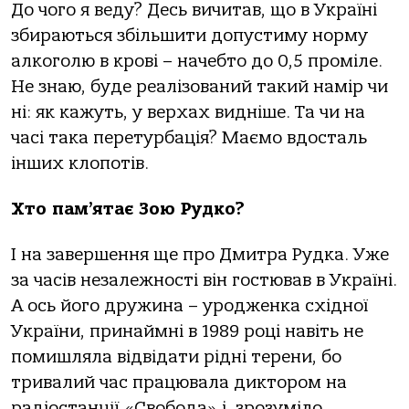
До чого я веду? Десь вичитав, що в Україні
збираються збільшити допустиму норму
алкоголю в крові – начебто до 0,5 проміле.
Не знаю, буде реалізований такий намір чи
ні: як кажуть, у верхах видніше. Та чи на
часі така перетурбація? Маємо вдосталь
інших клопотів.
Хто пам’ятає Зою Рудко?
І на завершення ще про Дмитра Рудка. Уже
за часів незалежності він гостював в Україні.
А ось його дружина – уродженка східної
України, принаймні в 1989 році навіть не
помишляла відвідати рідні терени, бо
тривалий час працювала диктором на
радіостанції «Свобода» і, зрозуміло,