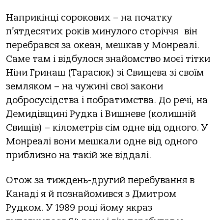
Наприкінці сорокових – на початку
п’ятдесятих років минулого сторіччя він
перебрався за океан, мешкав у Монреалі.
Саме там і відбулося знайомство моєї тітки
Ніни Гринаш (Тарасюк) зі Свищева зі своїм
земляком – на чужині свої закони
добросусідства і побратимства. До речі, на
Демидівщині Рудка і Вишневе (колишній
Свищів) – кілометрів сім одне від одного. У
Монреалі вони мешкали одне від одного
приблизно на такій же віддалі.
Отож за тиждень-другий перебування в
Канаді я й познайомився з Дмитром
Рудком. У 1989 році йому якраз