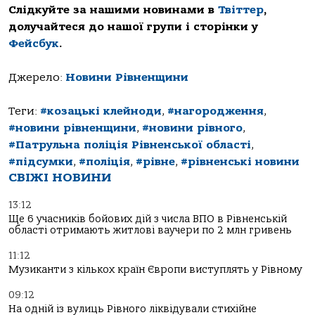
Слідкуйте за нашими новинами в
Твіттер
,
долучайтеся до нашої групи і сторінки у
Фейсбук
.
Джерело:
Новини Рівненщини
Теги:
#козацькі клейноди
,
#нагородження
,
#новини рівненщини
,
#новини рівного
,
#Патрульна поліція Рівненської області
,
#підсумки
,
#поліція
,
#рівне
,
#рівненські новини
СВІЖІ НОВИНИ
13:12
Ще 6 учасників бойових дій з числа ВПО в Рівненській
області отримають житлові ваучери по 2 млн гривень
11:12
Музиканти з кількох країн Європи виступлять у Рівному
09:12
На одній із вулиць Рівного ліквідували стихійне