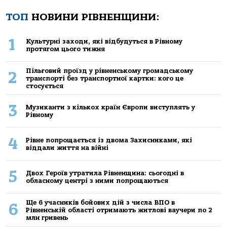
ТОП
НОВИНИ РІВНЕНЩИНИ:
1
Культурні заходи, які відбудуться в Рівному
протягом цього тижня
Пільговий проїзд у рівненському громадському
2
транспорті без транспортної картки: кого це
стосується
3
Музиканти з кількох країн Європи виступлять у
Рівному
4
Рівне попрощається із двома Захисниками, які
віддали життя на війні
5
Двох Героїв утратила Рівненщина: сьогодні в
обласному центрі з ними попрощаються
Ще 6 учасників бойових дій з числа ВПО в
6
Рівненській області отримають житлові ваучери по 2
млн гривень