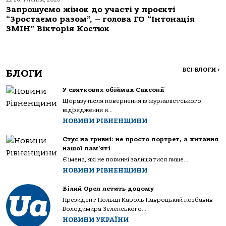
Запрошуємо жінок до участі у проєкті
“Зростаємо разом”, – голова ГО “Інтонація
ЗМІН” Вікторія Костюк
ВСІ БЛОГИ
>
БЛОГИ
У святкових обіймах Саксонії
Щоразу після повернення із журналістського
відрядження я...
НОВИНИ РІВНЕНЩИНИ
Стус на гривні: не просто портрет, а питання
нашої пам’яті
Є імена, які не повинні залишатися лише...
НОВИНИ РІВНЕНЩИНИ
Білий Орел летить додому
Президент Польщі Кароль Навроцький позбавив
Володимира Зеленського...
НОВИНИ УКРАЇНИ