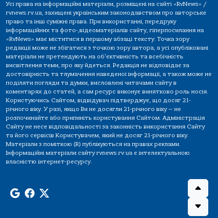
Усі права на інформаційні матеріали, розміщені на сайті «RvNews» /
rvnews.rv.ua, захищені українським законодавством про авторське
право та інші суміжні права. При використанні, передруку
інформаційних та фото-,відеоматеріалів сайту, гіперпосилання на
«RvNews» має міститися в першому абзаці тексту. Точка зору
редакції може не збігатися з точкою зору автора, а усі опубліковані
матеріали не претендують на об'єктивність та всебічність
висвітлення теми, про яку йдеться. Редакція не відповідає за
достовірність та тлумачення наведеної інформації, а також може не
поділяти погляди та думки, висловлені читачами сайту в
коментарях до статей, а сам ресурс виконує винятково роль носія.
Користуючись Сайтом, відвідувач підтверджує, що досяг 21-
річного віку. У разі, якщо Ви не досягли 21-річного віку — не
розпочинайте або припиніть користування Сайтом. Адміністрація
Сайту не несе відповідальності за законність використання Сайту
та його сервісів Користувачем, який не досяг 21-річного віку.
Матеріали з поміткою (R) публікуються на правах реклами.
Інформаційні матеріали сайту rvnews.rv.ua є інтелектуальною
власністю інтернет-ресурсу.