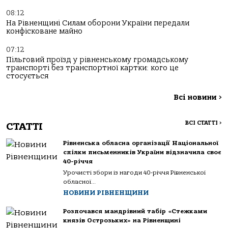
08:12
На Рівненщині Силам оборони України передали
конфісковане майно
07:12
Пільговий проїзд у рівненському громадському
транспорті без транспортної картки: кого це
стосується
Всі новини
>
ВСІ СТАТТІ
>
СТАТТІ
Рівненська обласна організації Національної
спілки письменників України відзначила своє
40-річчя
Урочисті збори із нагоди 40-річчя Рівненської
обласної...
НОВИНИ РІВНЕНЩИНИ
Розпочався мандрівний табір «Стежками
князів Острозьких» на Рівненщині