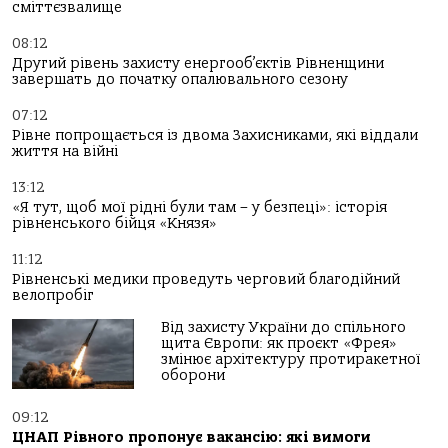
сміттєзвалище
08:12
Другий рівень захисту енергооб’єктів Рівненщини
завершать до початку опалювального сезону
07:12
Рівне попрощається із двома Захисниками, які віддали
життя на війні
13:12
«Я тут, щоб мої рідні були там – у безпеці»: історія
рівненського бійця «Князя»
11:12
Рівненські медики проведуть черговий благодійний
велопробіг
Від захисту України до спільного
щита Європи: як проєкт «Фрея»
змінює архітектуру протиракетної
оборони
09:12
ЦНАП Рівного пропонує вакансію: які вимоги