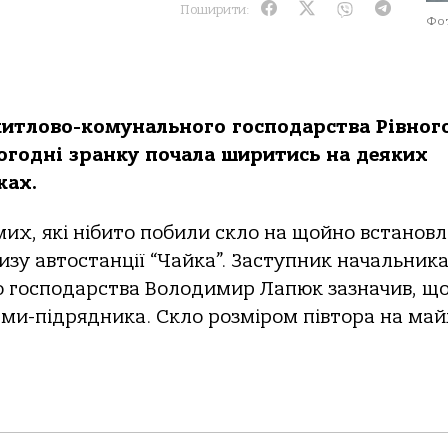
Поширити:
Фот
 житлово-комунального господарства Рівног
огодні зранку почала ширитись на деяких
жах.
их, які нібито побили скло на щойно встановл
лизу автостанції “Чайка”. Заступник начальник
 господарства Володимир Лапюк зазначив, що
ірми-підрядника. Скло розміром півтора на ма