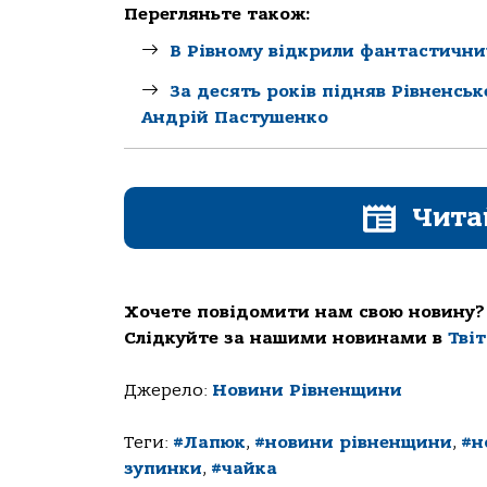
Перегляньте також:
В Рівному відкрили фантастични
За десять років підняв Рівненсь
Андрій Пастушенко
Чита
Хочете повідомити нам свою новину?
Слідкуйте за нашими новинами в
Тві
Джерело:
Новини Рівненщини
Теги:
#Лапюк
,
#новини рівненщини
,
#н
зупинки
,
#чайка