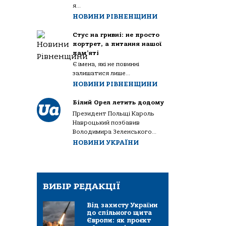
я...
НОВИНИ РІВНЕНЩИНИ
Стус на гривні: не просто
портрет, а питання нашої
пам’яті
Є імена, які не повинні
залишатися лише...
НОВИНИ РІВНЕНЩИНИ
Білий Орел летить додому
Президент Польщі Кароль
Навроцький позбавив
Володимира Зеленського...
НОВИНИ УКРАЇНИ
ВИБІР РЕДАКЦІЇ
Від захисту України
до спільного щита
Європи: як проєкт