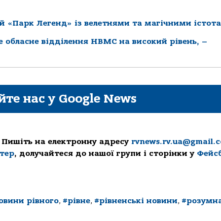
й «Парк Легенд» із велетнями та магічними істот
ке обласне відділення НВМС на високий рівень, –
йте нас у Google News
 Пишіть на електронну адресу
rvnews.rv.ua@gmail.
ттер
, долучайтеся до нашої групи і сторінки у
Фейс
овини рівного
,
#рівне
,
#рівненські новини
,
#розумн