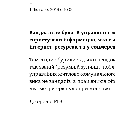
—
1 Лютого, 2018 о 16:06
Вандалів не було. В управлінні
спростували інформацію, яка сь
інтернет-ресурсах та у соцмере
Там люди обурились діями невідом
так званій “розумній зупинці” поб
управління житлово-комунального
вина не вандалів, а працівників ф
два метри тріснуло при монтажі.
Джерело: РТБ