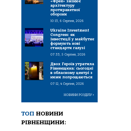
«Фрея» змінює
архітектуру
протиракетної
оборони
10:13, 6 Серпня, 2026
Ukraine Investment
Congress: як
інвестиції у майбутнє
формують нові
стандарти галузі
07:33, 5 Серпня, 2026
Двох Героїв утратила
Рівненщина: сьогодні
в обласному центрі з
ними попрощаються
07:12, 4 Серпня, 2026
НОВИНИ РОЗДІЛУ
>
ТОП
НОВИНИ
РІВНЕНЩИНИ: