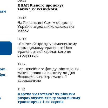
09:12
ЦНАП Рівного пропонує
вакансію: які вимоги
ами
08:12
На Рівненщині Силам оборони
України передали конфісковане
майно
07:12
Пільговий проїзд у рівненському
громадському транспорті без
транспортної картки: кого це
стосується
13:12
Без Пенсійного фонду: рівняни, які
com
.
мають право на виплату до Дня
бук
.
Незалежності, отримають її
автоматично
11:12
Картка чи готівка? Як рівняни
розраховуються в громадському
а
транспорті з 1-го серпня