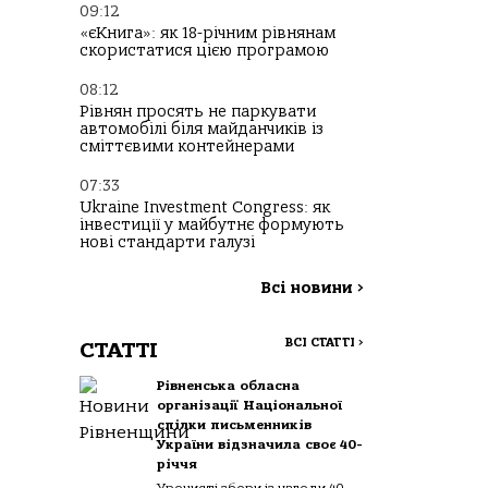
09:12
«єКнига»: як 18-річним рівнянам
скористатися цією програмою
08:12
Рівнян просять не паркувати
автомобілі біля майданчиків із
сміттєвими контейнерами
07:33
Ukraine Investment Congress: як
інвестиції у майбутнє формують
нові стандарти галузі
Всі новини
>
ВСІ СТАТТІ
>
СТАТТІ
Рівненська обласна
організації Національної
спілки письменників
України відзначила своє 40-
річчя