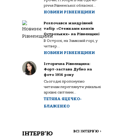
Урочисті збори із нагоди 40-
річчя Рівненської обласної...
НОВИНИ РІВНЕНЩИНИ
Розпочався мандрівний
табір «Стежками князів
Острозьких» на Рівненщині
В Острозі, на Замковій горі, у
четвер...
НОВИНИ РІВНЕНЩИНИ
Історична Рівненщина:
Форт-застава Дубно на
фото 1916 року
Сьогодні пропонуємо
читачам переглянути унікальні
архівні світлини...
ТЕТЯНА ЯЦЕЧКО-
БЛАЖЕНКО
ВСІ ІНТЕРВ'Ю
>
ІНТЕРВ'Ю