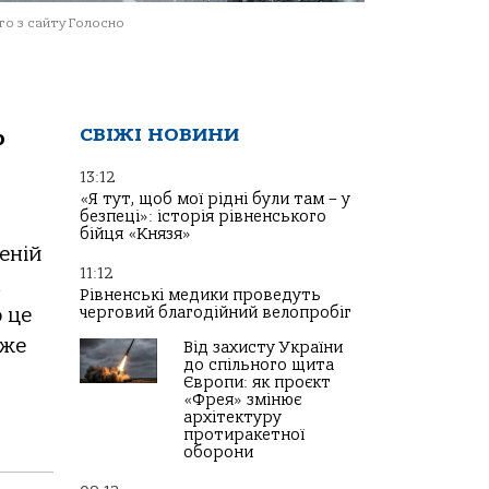
о з сайту Голосно
СВІЖІ НОВИНИ
о
13:12
«Я тут, щоб мої рідні були там – у
безпеці»: історія рівненського
бійця «Князя»
еній
11:12
а
Рівненські медики проведуть
черговий благодійний велопробіг
 це
йже
Від захисту України
до спільного щита
Європи: як проєкт
«Фрея» змінює
архітектуру
протиракетної
оборони