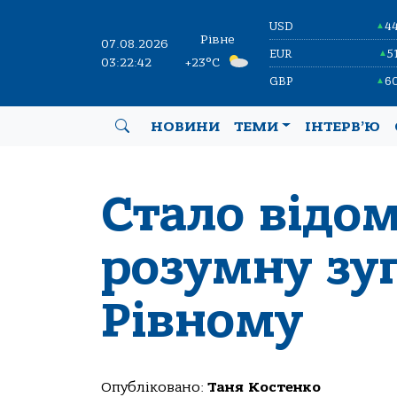
USD
4
▲
Рівне
07.08.2026
EUR
5
▲
03:22:42
+23°C
GBP
6
▲
НОВИНИ
ТЕМИ
ІНТЕРВ’Ю
Стало відом
розумну зу
Рівному
Опубліковано:
Таня Костенко