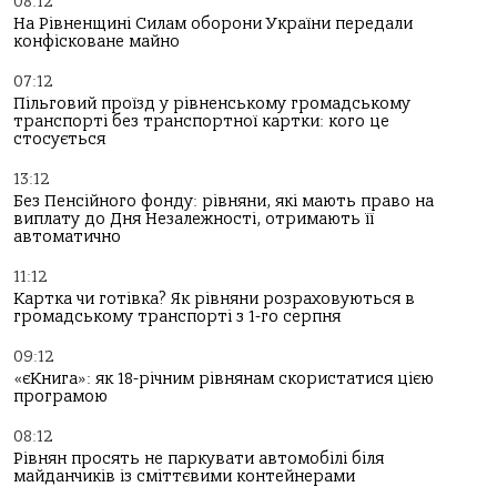
08:12
На Рівненщині Силам оборони України передали
конфісковане майно
07:12
Пільговий проїзд у рівненському громадському
транспорті без транспортної картки: кого це
стосується
13:12
Без Пенсійного фонду: рівняни, які мають право на
виплату до Дня Незалежності, отримають її
автоматично
11:12
Картка чи готівка? Як рівняни розраховуються в
громадському транспорті з 1-го серпня
09:12
«єКнига»: як 18-річним рівнянам скористатися цією
програмою
08:12
Рівнян просять не паркувати автомобілі біля
майданчиків із сміттєвими контейнерами