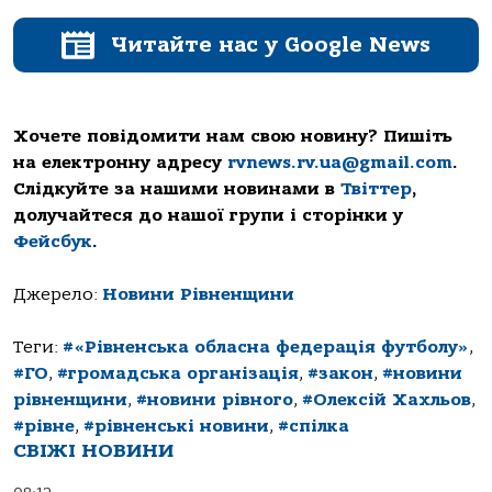
Читайте нас у Google News
Хочете повідомити нам свою новину? Пишіть
на електронну адресу
rvnews.rv.ua@gmail.com
.
Слідкуйте за нашими новинами в
Твіттер
,
долучайтеся до нашої групи і сторінки у
Фейсбук
.
Джерело:
Новини Рівненщини
Теги:
#«Рівненська обласна федерація футболу»
,
#ГО
,
#громадська організація
,
#закон
,
#новини
рівненщини
,
#новини рівного
,
#Олексій Хахльов
,
#рівне
,
#рівненські новини
,
#спілка
СВІЖІ НОВИНИ