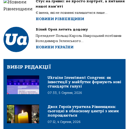
Стус на гривні: не просто портрет, а питання
нашої пам’яті
Є імена, які не повинні залишатися лише...
НОВИНИ РІВНЕНЩИНИ
Білий Орел летить додому
Президент Польщі Кароль Навроцький позбавив
Володимира Зеленського...
НОВИНИ УКРАЇНИ
ВИБІР РЕДАКЦІЇ
Ukraine Investment Congress: як
інвестиції у майбутнє формують нові
стандарти галузі
07:33, 5 Серпня, 2026
Двох Героїв утратила Рівненщина:
сьогодні в обласному центрі з ними
попрощаються
07:12, 4 Серпня, 2026