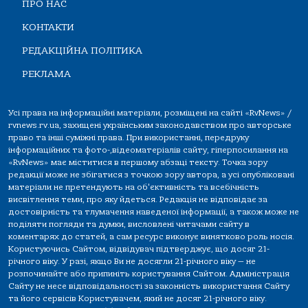
ПРО НАС
КОНТАКТИ
РЕДАКЦІЙНА ПОЛІТИКА
РЕКЛАМА
Усі права на інформаційні матеріали, розміщені на сайті «RvNews» /
rvnews.rv.ua, захищені українським законодавством про авторське
право та інші суміжні права. При використанні, передруку
інформаційних та фото-,відеоматеріалів сайту, гіперпосилання на
«RvNews» має міститися в першому абзаці тексту. Точка зору
редакції може не збігатися з точкою зору автора, а усі опубліковані
матеріали не претендують на об'єктивність та всебічність
висвітлення теми, про яку йдеться. Редакція не відповідає за
достовірність та тлумачення наведеної інформації, а також може не
поділяти погляди та думки, висловлені читачами сайту в
коментарях до статей, а сам ресурс виконує винятково роль носія.
Користуючись Сайтом, відвідувач підтверджує, що досяг 21-
річного віку. У разі, якщо Ви не досягли 21-річного віку — не
розпочинайте або припиніть користування Сайтом. Адміністрація
Сайту не несе відповідальності за законність використання Сайту
та його сервісів Користувачем, який не досяг 21-річного віку.