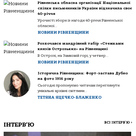
Рівненська обласна організації Національної
спілки письменників України відзначила своє
40-річчя
Урочисті збори із нагоди 40-річчя Рівненської
обласної...
НОВИНИ РІВНЕНЩИНИ
Розпочався мандрівний табір «Стежками
князів Острозьких» на Рівненщині
В Острозі, на Замковій горі, у четвер...
НОВИНИ РІВНЕНЩИНИ
Історична Рівненщина: Форт-застава Дубно
на фото 1916 року
Сьогодні пропонуємо читачам переглянути
унікальні архівні світлини...
ТЕТЯНА ЯЦЕЧКО-БЛАЖЕНКО
ВСІ ІНТЕРВ'Ю
>
ІНТЕРВ'Ю