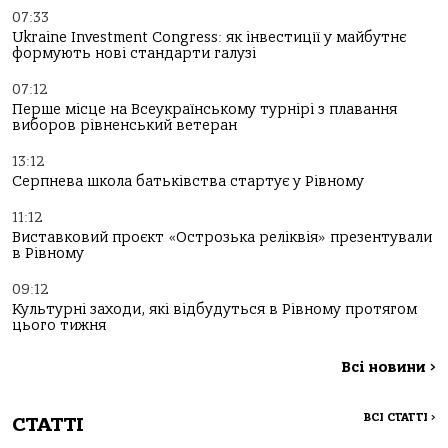
07:33
Ukraine Investment Congress: як інвестиції у майбутнє
формують нові стандарти галузі
07:12
Перше місце на Всеукраїнському турнірі з плавання
виборов рівненський ветеран
13:12
Серпнева школа батьківства стартує у Рівному
11:12
Виставковий проєкт «Острозька реліквія» презентували
в Рівному
09:12
Культурні заходи, які відбудуться в Рівному протягом
цього тижня
Всі новини
>
ВСІ СТАТТІ
>
СТАТТІ