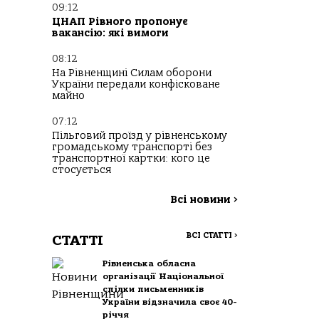
09:12
ЦНАП Рівного пропонує
вакансію: які вимоги
08:12
На Рівненщині Силам оборони
України передали конфісковане
майно
07:12
Пільговий проїзд у рівненському
громадському транспорті без
транспортної картки: кого це
стосується
Всі новини
>
ВСІ СТАТТІ
>
СТАТТІ
Рівненська обласна
організації Національної
спілки письменників
України відзначила своє 40-
річчя