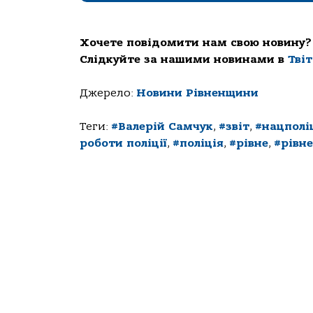
Хочете повідомити нам свою новину?
Слідкуйте за нашими новинами в
Тві
Джерело:
Новини Рівненщини
Теги:
#Валерій Самчук
,
#звіт
,
#нацполі
роботи поліції
,
#поліція
,
#рівне
,
#рівн