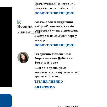
Урочисті збори із нагоди 40-
річчя Рівненської обласної...
НОВИНИ РІВНЕНЩИНИ
Розпочався мандрівний
табір «Стежками князів
Острозьких» на Рівненщині
В Острозі, на Замковій горі, у
четвер...
НОВИНИ РІВНЕНЩИНИ
Історична Рівненщина:
Форт-застава Дубно на
фото 1916 року
Сьогодні пропонуємо
читачам переглянути унікальні
архівні світлини...
ТЕТЯНА ЯЦЕЧКО-
БЛАЖЕНКО