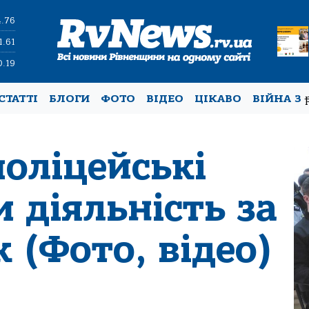
4.76
1.61
0.19
СТАТТІ
БЛОГИ
ФОТО
ВІДЕО
ЦІКАВО
ВІЙНА З
поліцейські
 діяльність за
 (Фото, відео)