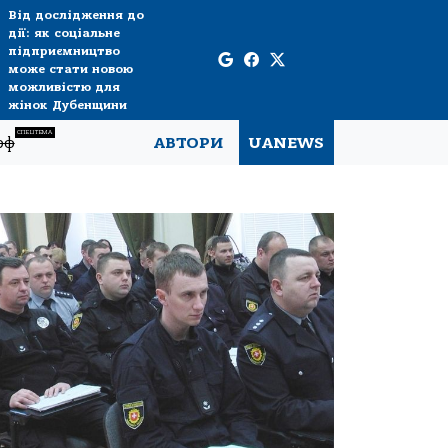
Від дослідження до
дії: як соціальне
підприємництво
може стати новою
можливістю для
жінок Дубенщини
СПЕЦТЕМА
рф
АВТОРИ
UANEWS