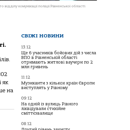
о відділу комунікації поліції Рівненської області
СВІЖІ НОВИНИ
ті.
13:12
Ще 6 учасників бойових дій з числа
ВПО в Рівненській області
лів.
отримають житлові ваучери по 2
млн гривень
802
11:12
і як
Музиканти з кількох країн Європи
виступлять у Рівному
ше на
09:12
На одній із вулиць Рівного
ліквідували стихійне
сміттєзвалище
08:12
Другий рівень захисту