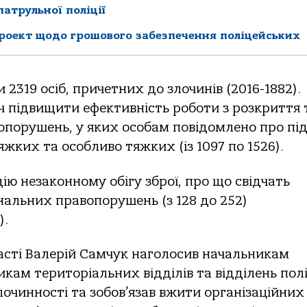
атрульної поліції
роект щодо грошового забезпечення поліцейських
 2319 осіб, причетних до злочинів (2016-1882).
 підвищити ефективність роботи з розкриття 
опорушень, у яких особам повідомлено про пі
тяжких та особливо тяжких (із 1097 по 1526).
ю незаконному обігу зброї, про що свідчать
альних правопорушень (з 128 до 252)
).
асті Валерій Самчук наголосив начальникам
икам територіальних відділів та відділень полі
лочинності та зобов’язав вжити організаційних