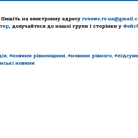
 Пишіть на електронну адресу
rvnews.rv.ua@gmail.
ттер
, долучайтеся до нашої групи і сторінки у
Фейс
ція
,
#новини рівненщини
,
#новини рівного
,
#підсум
енські новини