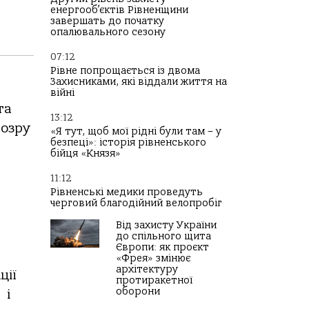
енергооб’єктів Рівненщини
завершать до початку
опалювального сезону
07:12
Рівне попрощається із двома
Захисниками, які віддали життя на
війні
та
13:12
дозру
«Я тут, щоб мої рідні були там – у
безпеці»: історія рівненського
бійця «Князя»
11:12
Рівненські медики проведуть
черговий благодійний велопробіг
Від захисту України
до спільного щита
Європи: як проєкт
«Фрея» змінює
архітектуру
ції
протиракетної
оборони
 і