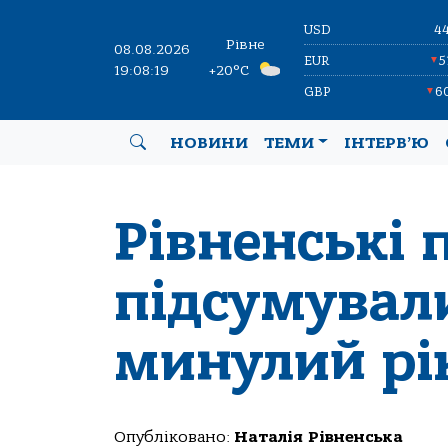
USD
4
Рівне
08.08.2026
EUR
5
▼
19:08:20
+20°C
GBP
6
▼
НОВИНИ
ТЕМИ
ІНТЕРВ’Ю
Рівненські 
підсумували
минулий рік
Опубліковано:
Наталія Рівненська