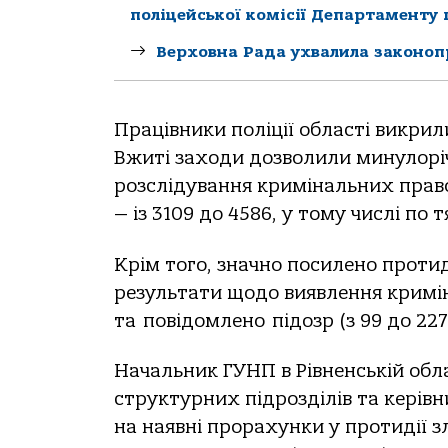
поліцейської комісії Департаменту п
Верховна Рада ухвалила законоп
Працівники поліції області викрили
Вжиті заходи дозволили минулоріч
розслідування кримінальних прав
— із 3109 до 4586, у тому числі по 
Крім того, з
начно посилено протиді
результати щодо виявлення кримін
та
повідомлено
підозр (з 99 до 227
Начальник ГУНП в Рівненській обл
структурних підрозділів та керівн
на наявні прорахунки у протидії з