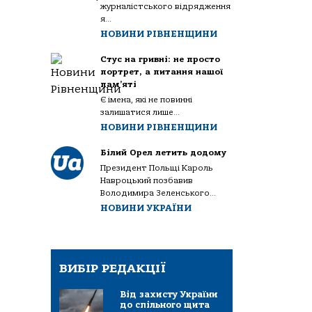
журналістського відрядження
я...
НОВИНИ РІВНЕНЩИНИ
Стус на гривні: не просто
портрет, а питання нашої
пам’яті
Є імена, які не повинні
залишатися лише...
НОВИНИ РІВНЕНЩИНИ
Білий Орел летить додому
Президент Польщі Кароль
Навроцький позбавив
Володимира Зеленського...
НОВИНИ УКРАЇНИ
ВИБІР РЕДАКЦІЇ
Від захисту України
до спільного щита