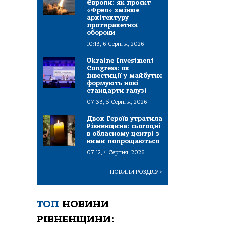
Європи: як проєкт
«Фрея» змінює
архітектуру
протиракетної
оборони
10:13, 6 Серпня, 2026
Ukraine Investment
Congress: як
інвестиції у майбутнє
формують нові
стандарти галузі
07:33, 5 Серпня, 2026
Двох Героїв утратила
Рівненщина: сьогодні
в обласному центрі з
ними попрощаються
07:12, 4 Серпня, 2026
НОВИНИ РОЗДІЛУ
>
ТОП
НОВИНИ
РІВНЕНЩИНИ: