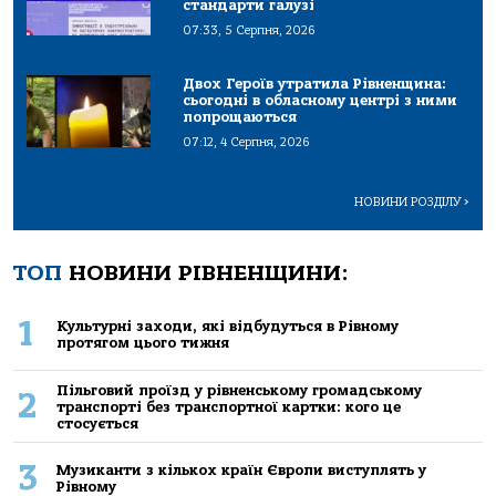
стандарти галузі
07:33, 5 Серпня, 2026
Двох Героїв утратила Рівненщина:
сьогодні в обласному центрі з ними
попрощаються
07:12, 4 Серпня, 2026
НОВИНИ РОЗДІЛУ
>
ТОП
НОВИНИ РІВНЕНЩИНИ:
1
Культурні заходи, які відбудуться в Рівному
протягом цього тижня
Пільговий проїзд у рівненському громадському
2
транспорті без транспортної картки: кого це
стосується
3
Музиканти з кількох країн Європи виступлять у
Рівному