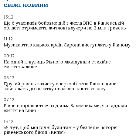
СВІЖІ НОВИНИ
13:12
Ще 6 учасників бойових дій з числа ВПО в Рівненській
області отримають житлові ваучери по 2 млн гривень
11:12
Музиканти з кількох країн Європи виступлять у Рівному
09:12
На одній із вулиць Рівного ліквідували стихійне
сміттєзвалище
08:12
Другий рівень захисту енергооб’єктів Рівненщини
завершать до початку опалювального сезону
07:12
Рівне попрощається із двома Захисниками, які віддали
життя на війні
13:12
«Я тут, щоб мої рідні були там – у безпеці»: історія
рівненського бійця «Князя»