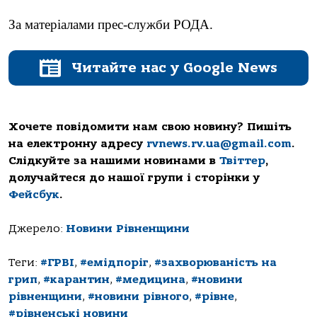
За матеріалами прес-служби РОДА.
Читайте нас у Google News
Хочете повідомити нам свою новину? Пишіть
на електронну адресу
rvnews.rv.ua@gmail.com
.
Слідкуйте за нашими новинами в
Твіттер
,
долучайтеся до нашої групи і сторінки у
Фейсбук
.
Джерело:
Новини Рівненщини
Теги:
#ГРВІ
,
#емідпоріг
,
#захворюваність на
грип
,
#карантин
,
#медицина
,
#новини
рівненщини
,
#новини рівного
,
#рівне
,
#рівненські новини