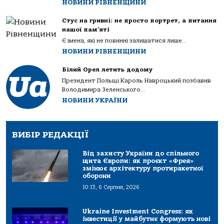
НОВИНИ РІВНЕНЩИНИ
Стус на гривні: не просто портрет, а питання
нашої пам’яті
Є імена, які не повинні залишатися лише...
НОВИНИ РІВНЕНЩИНИ
Білий Орел летить додому
Президент Польщі Кароль Навроцький позбавив
Володимира Зеленського...
НОВИНИ УКРАЇНИ
ВИБІР РЕДАКЦІЇ
Від захисту України до спільного
щита Європи: як проєкт «Фрея»
змінює архітектуру протиракетної
оборони
10:13, 6 Серпня, 2026
Ukraine Investment Congress: як
інвестиції у майбутнє формують нові