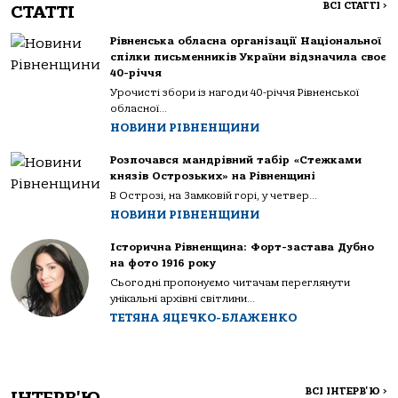
ВСІ СТАТТІ
>
СТАТТІ
Рівненська обласна організації Національної
спілки письменників України відзначила своє
40-річчя
Урочисті збори із нагоди 40-річчя Рівненської
обласної...
НОВИНИ РІВНЕНЩИНИ
Розпочався мандрівний табір «Стежками
князів Острозьких» на Рівненщині
В Острозі, на Замковій горі, у четвер...
НОВИНИ РІВНЕНЩИНИ
Історична Рівненщина: Форт-застава Дубно
на фото 1916 року
Сьогодні пропонуємо читачам переглянути
унікальні архівні світлини...
ТЕТЯНА ЯЦЕЧКО-БЛАЖЕНКО
ВСІ ІНТЕРВ'Ю
>
ІНТЕРВ'Ю