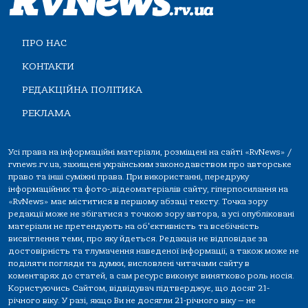
ПРО НАС
КОНТАКТИ
РЕДАКЦІЙНА ПОЛІТИКА
РЕКЛАМА
Усі права на інформаційні матеріали, розміщені на сайті «RvNews» /
rvnews.rv.ua, захищені українським законодавством про авторське
право та інші суміжні права. При використанні, передруку
інформаційних та фото-,відеоматеріалів сайту, гіперпосилання на
«RvNews» має міститися в першому абзаці тексту. Точка зору
редакції може не збігатися з точкою зору автора, а усі опубліковані
матеріали не претендують на об'єктивність та всебічність
висвітлення теми, про яку йдеться. Редакція не відповідає за
достовірність та тлумачення наведеної інформації, а також може не
поділяти погляди та думки, висловлені читачами сайту в
коментарях до статей, а сам ресурс виконує винятково роль носія.
Користуючись Сайтом, відвідувач підтверджує, що досяг 21-
річного віку. У разі, якщо Ви не досягли 21-річного віку — не