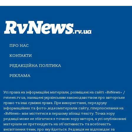
ПРО НАС
КОНТАКТИ
РЕДАКЦІЙНА ПОЛІТИКА
РЕКЛАМА
Усі права на інформаційні матеріали, розміщені на сайті «RvNews» /
rvnews.rv.ua, захищені українським законодавством про авторське
право та інші суміжні права. При використанні, передруку
інформаційних та фото-,відеоматеріалів сайту, гіперпосилання на
«RvNews» має міститися в першому абзаці тексту. Точка зору
редакції може не збігатися з точкою зору автора, а усі опубліковані
матеріали не претендують на об'єктивність та всебічність
висвітлення теми, про яку йдеться. Редакція не відповідає за