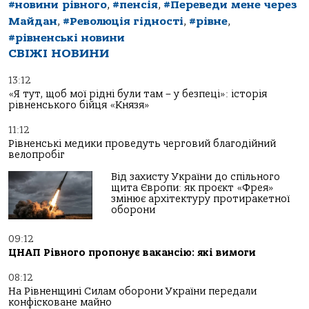
#новини рівного
,
#пенсія
,
#Переведи мене через
Майдан
,
#Революція гідності
,
#рівне
,
#рівненські новини
СВІЖІ НОВИНИ
13:12
«Я тут, щоб мої рідні були там – у безпеці»: історія
рівненського бійця «Князя»
11:12
Рівненські медики проведуть черговий благодійний
велопробіг
Від захисту України до спільного
щита Європи: як проєкт «Фрея»
змінює архітектуру протиракетної
оборони
09:12
ЦНАП Рівного пропонує вакансію: які вимоги
08:12
На Рівненщині Силам оборони України передали
конфісковане майно