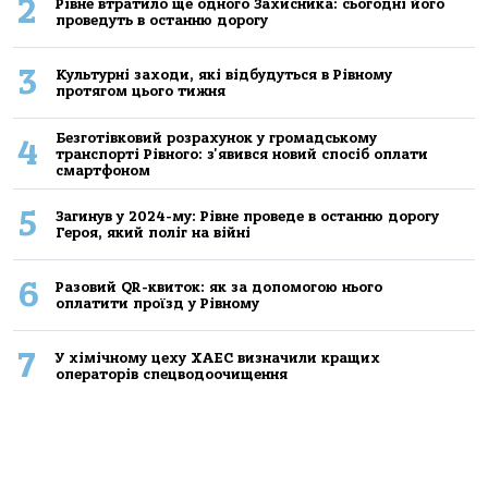
2
Рівне втратило ще одного Захисника: сьогодні його
проведуть в останню дорогу
3
Культурні заходи, які відбудуться в Рівному
протягом цього тижня
Безготівковий розрахунок у громадському
4
транспорті Рівного: з'явився новий спосіб оплати
смартфоном
5
Загинув у 2024-му: Рівне проведе в останню дорогу
Героя, який поліг на війні
6
Разовий QR-квиток: як за допомогою нього
оплатити проїзд у Рівному
7
У хімічному цеху ХАЕС визначили кращих
операторів спецводоочищення