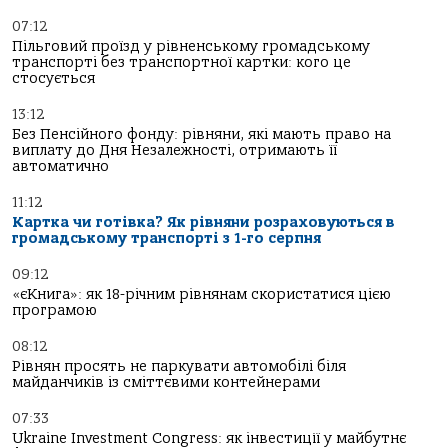
07:12
Пільговий проїзд у рівненському громадському
транспорті без транспортної картки: кого це
стосується
13:12
Без Пенсійного фонду: рівняни, які мають право на
виплату до Дня Незалежності, отримають її
автоматично
11:12
Картка чи готівка? Як рівняни розраховуються в
громадському транспорті з 1-го серпня
09:12
«єКнига»: як 18-річним рівнянам скористатися цією
програмою
08:12
Рівнян просять не паркувати автомобілі біля
майданчиків із сміттєвими контейнерами
07:33
Ukraine Investment Congress: як інвестиції у майбутнє