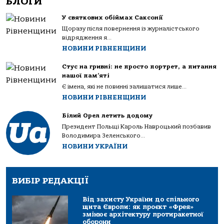
БЛОГИ
У святкових обіймах Саксонії
Щоразу після повернення із журналістського
відрядження я...
НОВИНИ РІВНЕНЩИНИ
Стус на гривні: не просто портрет, а питання
нашої пам’яті
Є імена, які не повинні залишатися лише...
НОВИНИ РІВНЕНЩИНИ
Білий Орел летить додому
Президент Польщі Кароль Навроцький позбавив
Володимира Зеленського...
НОВИНИ УКРАЇНИ
ВИБІР РЕДАКЦІЇ
Від захисту України до спільного
щита Європи: як проєкт «Фрея»
змінює архітектуру протиракетної
оборони