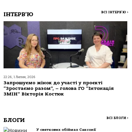
ВСІ ІНТЕРВ'Ю
>
ІНТЕРВ'Ю
22:26, 1 Липня, 2026
Запрошуємо жінок до участі у проєкті
“Зростаємо разом”, – голова ГО “Інтонація
ЗМІН” Вікторія Костюк
ВСІ БЛОГИ
>
БЛОГИ
У святкових обіймах Саксонії