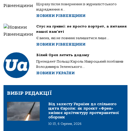
Щоразу після повернення із журналістського
відрядження я...
НОВИНИ РІВНЕНЩИНИ
Стус на гривні: не просто портрет, а питання
нашої пам’яті
Є імена, які не повинні залишатися лише...
НОВИНИ РІВНЕНЩИНИ
Білий Орел летить додому
Президент Польщі Кароль Навроцький позбавив
Володимира Зеленського...
НОВИНИ УКРАЇНИ
ВИБІР РЕДАКЦІЇ
Від захисту України до спільного
щита Європи: як проєкт «Фрея»
змінює архітектуру протиракетної
оборони
10:13, 6 Серпня, 2026