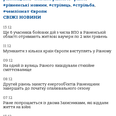
#рівненські новини
,
#стрілець
,
#стрільба
,
#чемпіонат Європи
СВІЖІ НОВИНИ
13:12
Ще 6 учасників бойових дій з числа ВПО в Рівненській
області отримають житлові ваучери по 2 млн гривень
11:12
Музиканти з кількох країн Європи виступлять у Рівному
09:12
На одній із вулиць Рівного ліквідували стихійне
сміттєзвалище
08:12
Другий рівень захисту енергооб’єктів Рівненщини
завершать до початку опалювального сезону
07:12
Рівне попрощається із двома Захисниками, які віддали
життя на війні