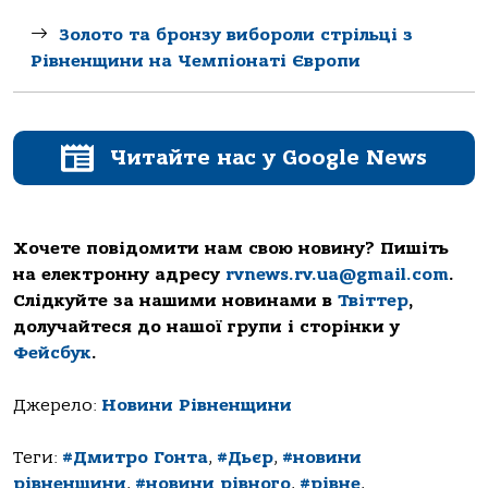
Золото та бронзу вибороли стрільці з
Рівненщини на Чемпіонаті Європи
Читайте нас у Google News
Хочете повідомити нам свою новину? Пишіть
на електронну адресу
rvnews.rv.ua@gmail.com
.
Слідкуйте за нашими новинами в
Твіттер
,
долучайтеся до нашої групи і сторінки у
Фейсбук
.
Джерело:
Новини Рівненщини
Теги:
#Дмитро Гонта
,
#Дьєр
,
#новини
рівненщини
,
#новини рівного
,
#рівне
,