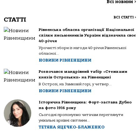
Всі новини
>
ВСІ СТАТТІ
>
СТАТТІ
Рівненська обласна організації Національної
спілки письменників України відзначила своє
40-річчя
Урочисті збори із нагоди 40-річчя Рівненської
обласної...
НОВИНИ РІВНЕНЩИНИ
Розпочався мандрівний табір «Стежками
князів Острозьких» на Рівненщині
В Острозі, на Замковій горі, у четвер...
НОВИНИ РІВНЕНЩИНИ
Історична Рівненщина: Форт-застава Дубно
на фото 1916 року
Сьогодні пропонуємо читачам переглянути
унікальні архівні світлини...
ТЕТЯНА ЯЦЕЧКО-БЛАЖЕНКО