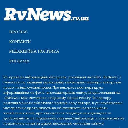
ПРО НАС
КОНТАКТИ
РЕДАКЦІЙНА ПОЛІТИКА
РЕКЛАМА
Усі права на інформаційні матеріали, розміщені на сайті «RvNews» /
rvnews.rv.ua, захищені українським законодавством про авторське
право та інші суміжні права. При використанні, передруку
інформаційних та фото-,відеоматеріалів сайту, гіперпосилання на
«RvNews» має міститися в першому абзаці тексту. Точка зору
редакції може не збігатися з точкою зору автора, а усі опубліковані
матеріали не претендують на об'єктивність та всебічність
висвітлення теми, про яку йдеться. Редакція не відповідає за
достовірність та тлумачення наведеної інформації, а також може не
поділяти погляди та думки, висловлені читачами сайту в