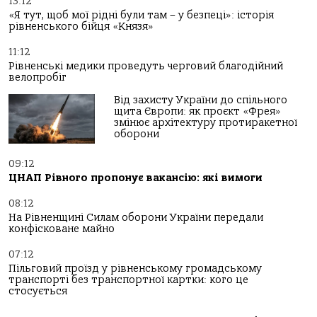
13:12
«Я тут, щоб мої рідні були там – у безпеці»: історія
рівненського бійця «Князя»
11:12
Рівненські медики проведуть черговий благодійний
велопробіг
Від захисту України до спільного
щита Європи: як проєкт «Фрея»
змінює архітектуру протиракетної
оборони
09:12
ЦНАП Рівного пропонує вакансію: які вимоги
08:12
На Рівненщині Силам оборони України передали
конфісковане майно
07:12
Пільговий проїзд у рівненському громадському
транспорті без транспортної картки: кого це
стосується