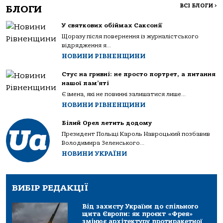
ВСІ БЛОГИ
>
БЛОГИ
У святкових обіймах Саксонії
Щоразу після повернення із журналістського
відрядження я...
НОВИНИ РІВНЕНЩИНИ
Стус на гривні: не просто портрет, а питання
нашої пам’яті
Є імена, які не повинні залишатися лише...
НОВИНИ РІВНЕНЩИНИ
Білий Орел летить додому
Президент Польщі Кароль Навроцький позбавив
Володимира Зеленського...
НОВИНИ УКРАЇНИ
ВИБІР РЕДАКЦІЇ
Від захисту України до спільного
щита Європи: як проєкт «Фрея»
змінює архітектуру протиракетної