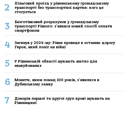
Пільговий проїзд у рівненському громадському
2
транспорті без транспортної картки: кого це
стосується
Безготівковий розрахунок у громадському
3
транспорті Рівного: з'явився новий спосіб оплати
смартфоном
4
Загинув у 2024-му: Рівне проведе в останню дорогу
Героя, який поліг на війні
5
У Рівненській області шукають житло для
евакуйованих
6
Монети, яким понад 100 років, з'явилися в
Дубенському замку
7
Донорів першої та другої груп крові шукають на
Рівненщині