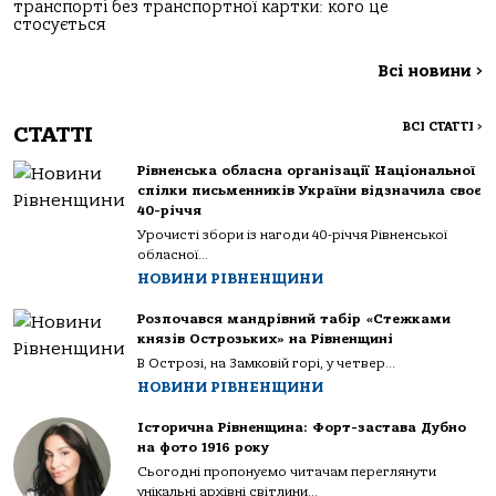
транспорті без транспортної картки: кого це
стосується
Всі новини
>
ВСІ СТАТТІ
>
СТАТТІ
Рівненська обласна організації Національної
спілки письменників України відзначила своє
40-річчя
Урочисті збори із нагоди 40-річчя Рівненської
обласної...
НОВИНИ РІВНЕНЩИНИ
Розпочався мандрівний табір «Стежками
князів Острозьких» на Рівненщині
В Острозі, на Замковій горі, у четвер...
НОВИНИ РІВНЕНЩИНИ
Історична Рівненщина: Форт-застава Дубно
на фото 1916 року
Сьогодні пропонуємо читачам переглянути
унікальні архівні світлини...