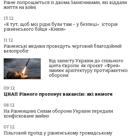
Рівне попрощається із двома Захисниками, які віддали
життя на війні
13:12
«Я тут, щоб мої рідні були там – у безпеці»: історія
рівненського бійця «Князя»
11:12
Рівненські медики проведуть черговий благодійний
велопробіг
Від захисту України до спільного
щита Європи: як проєкт «Фрея»
змінює архітектуру протиракетної
оборони
09:12
ЦНАП Рівного пропонує вакансію: які вимоги
08:12
На Рівненщині Силам оборони України передали
конфісковане майно
07:12
Пільговий проїзд у рівненському громадському