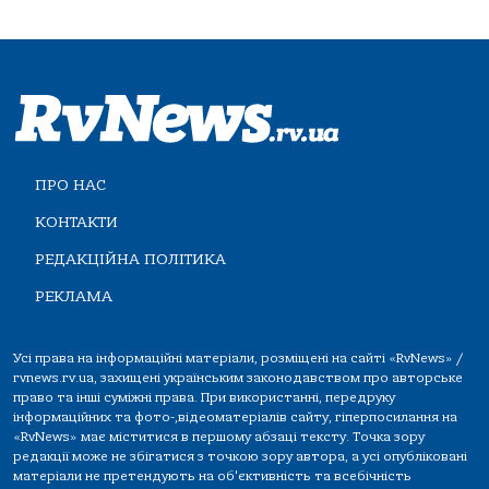
ПРО НАС
КОНТАКТИ
РЕДАКЦІЙНА ПОЛІТИКА
РЕКЛАМА
Усі права на інформаційні матеріали, розміщені на сайті «RvNews» /
rvnews.rv.ua, захищені українським законодавством про авторське
право та інші суміжні права. При використанні, передруку
інформаційних та фото-,відеоматеріалів сайту, гіперпосилання на
«RvNews» має міститися в першому абзаці тексту. Точка зору
редакції може не збігатися з точкою зору автора, а усі опубліковані
матеріали не претендують на об'єктивність та всебічність