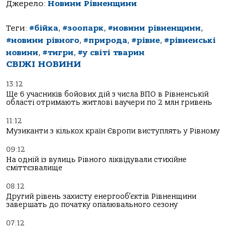
Джерело:
Новини Рівненщини
Теги:
#бійка
,
#зоопарк
,
#новини рівненщини
,
#новини рівного
,
#природа
,
#рівне
,
#рівненські
новини
,
#тигри
,
#у світі тварин
СВІЖІ НОВИНИ
13:12
Ще 6 учасників бойових дій з числа ВПО в Рівненській
області отримають житлові ваучери по 2 млн гривень
11:12
Музиканти з кількох країн Європи виступлять у Рівному
09:12
На одній із вулиць Рівного ліквідували стихійне
сміттєзвалище
08:12
Другий рівень захисту енергооб’єктів Рівненщини
завершать до початку опалювального сезону
07:12