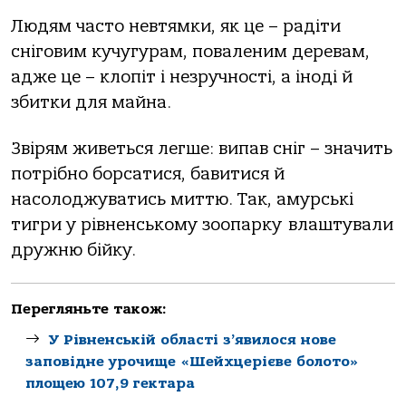
Людям часто невтямки, як це – радіти
сніговим кучугурам, поваленим деревам,
адже це – клопіт і незручності, а іноді й
збитки для майна.
Звірям живеться легше: випав сніг – значить
потрібно борсатися, бавитися й
насолоджуватись миттю. Так, амурські
тигри у рівненському зоопарку влаштували
дружню бійку.
Перегляньте також:
У Рівненській області з’явилося нове
заповідне урочище «Шейхцерієве болото»
площею 107,9 гектара