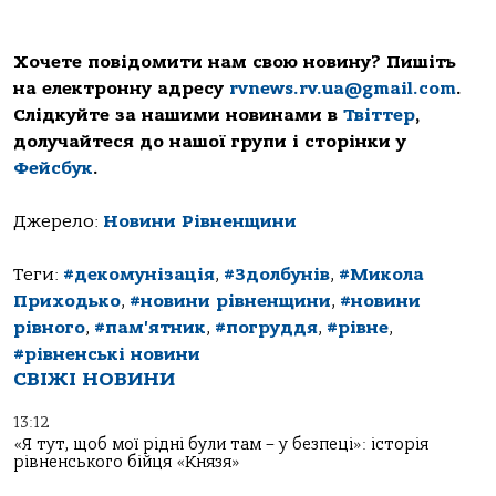
Хочете повідомити нам свою новину? Пишіть
на електронну адресу
rvnews.rv.ua@gmail.com
.
Слідкуйте за нашими новинами в
Твіттер
,
долучайтеся до нашої групи і сторінки у
Фейсбук
.
Джерело:
Новини Рівненщини
Теги:
#декомунізація
,
#Здолбунів
,
#Микола
Приходько
,
#новини рівненщини
,
#новини
рівного
,
#пам'ятник
,
#погруддя
,
#рівне
,
#рівненські новини
СВІЖІ НОВИНИ
13:12
«Я тут, щоб мої рідні були там – у безпеці»: історія
рівненського бійця «Князя»