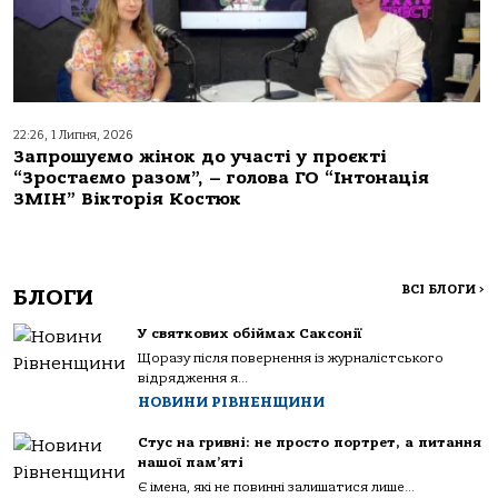
22:26, 1 Липня, 2026
Запрошуємо жінок до участі у проєкті
“Зростаємо разом”, – голова ГО “Інтонація
ЗМІН” Вікторія Костюк
ВСІ БЛОГИ
>
БЛОГИ
У святкових обіймах Саксонії
Щоразу після повернення із журналістського
відрядження я...
НОВИНИ РІВНЕНЩИНИ
Стус на гривні: не просто портрет, а питання
нашої пам’яті
Є імена, які не повинні залишатися лише...