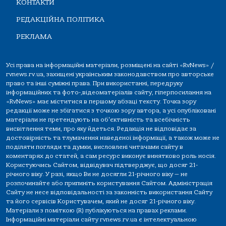
КОНТАКТИ
РЕДАКЦІЙНА ПОЛІТИКА
РЕКЛАМА
Усі права на інформаційні матеріали, розміщені на сайті «RvNews» /
rvnews.rv.ua, захищені українським законодавством про авторське
право та інші суміжні права. При використанні, передруку
інформаційних та фото-,відеоматеріалів сайту, гіперпосилання на
«RvNews» має міститися в першому абзаці тексту. Точка зору
редакції може не збігатися з точкою зору автора, а усі опубліковані
матеріали не претендують на об'єктивність та всебічність
висвітлення теми, про яку йдеться. Редакція не відповідає за
достовірність та тлумачення наведеної інформації, а також може не
поділяти погляди та думки, висловлені читачами сайту в
коментарях до статей, а сам ресурс виконує винятково роль носія.
Користуючись Сайтом, відвідувач підтверджує, що досяг 21-
річного віку. У разі, якщо Ви не досягли 21-річного віку — не
розпочинайте або припиніть користування Сайтом. Адміністрація
Сайту не несе відповідальності за законність використання Сайту
та його сервісів Користувачем, який не досяг 21-річного віку.
Матеріали з поміткою (R) публікуються на правах реклами.
Інформаційні матеріали сайту rvnews.rv.ua є інтелектуальною