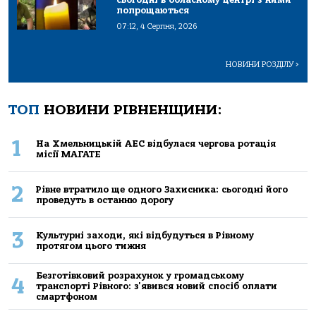
попрощаються
07:12, 4 Серпня, 2026
НОВИНИ РОЗДІЛУ
>
ТОП
НОВИНИ РІВНЕНЩИНИ:
1
На Хмельницькій АЕС відбулася чергова ротація
місії МАГАТЕ
2
Рівне втратило ще одного Захисника: сьогодні його
проведуть в останню дорогу
3
Культурні заходи, які відбудуться в Рівному
протягом цього тижня
Безготівковий розрахунок у громадському
4
транспорті Рівного: з'явився новий спосіб оплати
смартфоном