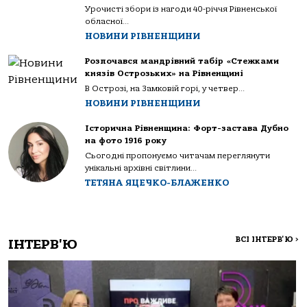
Урочисті збори із нагоди 40-річчя Рівненської
обласної...
НОВИНИ РІВНЕНЩИНИ
Розпочався мандрівний табір «Стежками
князів Острозьких» на Рівненщині
В Острозі, на Замковій горі, у четвер...
НОВИНИ РІВНЕНЩИНИ
Історична Рівненщина: Форт-застава Дубно
на фото 1916 року
Сьогодні пропонуємо читачам переглянути
унікальні архівні світлини...
ТЕТЯНА ЯЦЕЧКО-БЛАЖЕНКО
ВСІ ІНТЕРВ'Ю
>
ІНТЕРВ'Ю