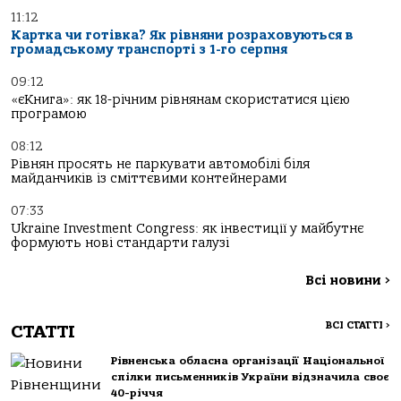
11:12
Картка чи готівка? Як рівняни розраховуються в
громадському транспорті з 1-го серпня
09:12
«єКнига»: як 18-річним рівнянам скористатися цією
програмою
08:12
Рівнян просять не паркувати автомобілі біля
майданчиків із сміттєвими контейнерами
07:33
Ukraine Investment Congress: як інвестиції у майбутнє
формують нові стандарти галузі
Всі новини
>
ВСІ СТАТТІ
>
СТАТТІ
Рівненська обласна організації Національної
спілки письменників України відзначила своє
40-річчя