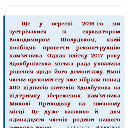
– Ще у вересні 2016-го ми
зустрічалися зі скульптором
Володимиром Шолудьком, який
пообіцяв провести реконструкцію
пам’ятника. Однак влітку 2017 року
Здолбунівська міська рада ухвалила
рішення щодо його демонтажу. Нині
члени оргкомітету вже зібрали понад
400 підписів жителів Здолбунова на
підтримку збереження пам’ятника
Миколі Приходьку на звичному
місці. Це дуже важливо й для
одинадцяти членів родини нашого
земляка-героя,
– зазначає Вячеслав