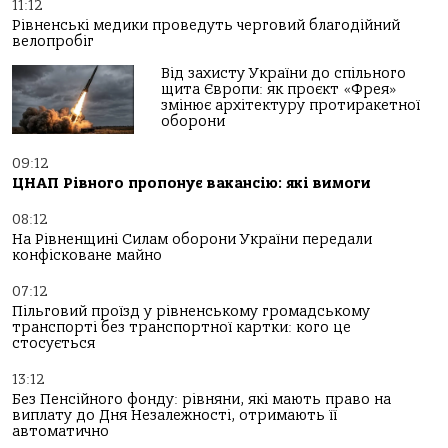
11:12
Рівненські медики проведуть черговий благодійний
велопробіг
Від захисту України до спільного
щита Європи: як проєкт «Фрея»
змінює архітектуру протиракетної
оборони
09:12
ЦНАП Рівного пропонує вакансію: які вимоги
08:12
На Рівненщині Силам оборони України передали
конфісковане майно
07:12
Пільговий проїзд у рівненському громадському
транспорті без транспортної картки: кого це
стосується
13:12
Без Пенсійного фонду: рівняни, які мають право на
виплату до Дня Незалежності, отримають її
автоматично