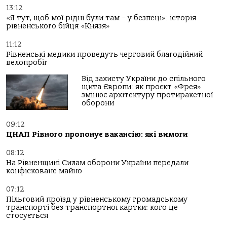
13:12
«Я тут, щоб мої рідні були там – у безпеці»: історія
рівненського бійця «Князя»
11:12
Рівненські медики проведуть черговий благодійний
велопробіг
Від захисту України до спільного
щита Європи: як проєкт «Фрея»
змінює архітектуру протиракетної
оборони
09:12
ЦНАП Рівного пропонує вакансію: які вимоги
08:12
На Рівненщині Силам оборони України передали
конфісковане майно
07:12
Пільговий проїзд у рівненському громадському
транспорті без транспортної картки: кого це
стосується