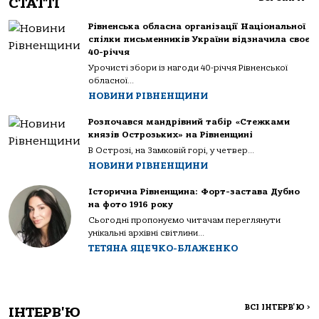
СТАТТІ
Рівненська обласна організації Національної
спілки письменників України відзначила своє
40-річчя
Урочисті збори із нагоди 40-річчя Рівненської
обласної...
НОВИНИ РІВНЕНЩИНИ
Розпочався мандрівний табір «Стежками
князів Острозьких» на Рівненщині
В Острозі, на Замковій горі, у четвер...
НОВИНИ РІВНЕНЩИНИ
Історична Рівненщина: Форт-застава Дубно
на фото 1916 року
Сьогодні пропонуємо читачам переглянути
унікальні архівні світлини...
ТЕТЯНА ЯЦЕЧКО-БЛАЖЕНКО
ВСІ ІНТЕРВ'Ю
>
ІНТЕРВ'Ю