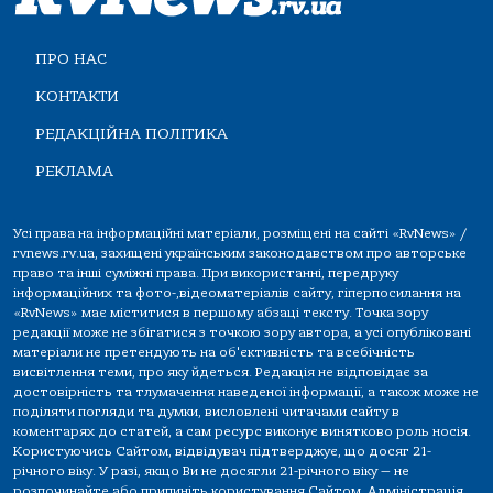
ПРО НАС
КОНТАКТИ
РЕДАКЦІЙНА ПОЛІТИКА
РЕКЛАМА
Усі права на інформаційні матеріали, розміщені на сайті «RvNews» /
rvnews.rv.ua, захищені українським законодавством про авторське
право та інші суміжні права. При використанні, передруку
інформаційних та фото-,відеоматеріалів сайту, гіперпосилання на
«RvNews» має міститися в першому абзаці тексту. Точка зору
редакції може не збігатися з точкою зору автора, а усі опубліковані
матеріали не претендують на об'єктивність та всебічність
висвітлення теми, про яку йдеться. Редакція не відповідає за
достовірність та тлумачення наведеної інформації, а також може не
поділяти погляди та думки, висловлені читачами сайту в
коментарях до статей, а сам ресурс виконує винятково роль носія.
Користуючись Сайтом, відвідувач підтверджує, що досяг 21-
річного віку. У разі, якщо Ви не досягли 21-річного віку — не
розпочинайте або припиніть користування Сайтом. Адміністрація