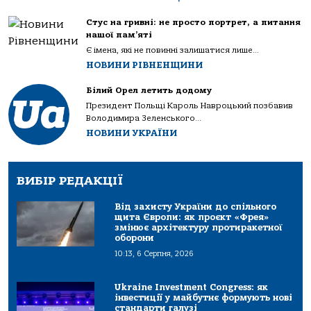
Стус на гривні: не просто портрет, а питання
нашої пам’яті
Є імена, які не повинні залишатися лише...
НОВИНИ РІВНЕНЩИНИ
Білий Орел летить додому
Президент Польщі Кароль Навроцький позбавив
Володимира Зеленського...
НОВИНИ УКРАЇНИ
ВИБІР РЕДАКЦІЇ
Від захисту України до спільного
щита Європи: як проєкт «Фрея»
змінює архітектуру протиракетної
оборони
10:13, 6 Серпня, 2026
Ukraine Investment Congress: як
інвестиції у майбутнє формують нові
стандарти галузі