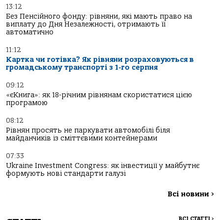
13:12
Без Пенсійного фонду: рівняни, які мають право на
виплату до Дня Незалежності, отримають її
автоматично
11:12
Картка чи готівка? Як рівняни розраховуються в
громадському транспорті з 1-го серпня
09:12
«єКнига»: як 18-річним рівнянам скористатися цією
програмою
08:12
Рівнян просять не паркувати автомобілі біля
майданчиків із сміттєвими контейнерами
07:33
Ukraine Investment Congress: як інвестиції у майбутнє
формують нові стандарти галузі
Всі новини
>
ВСІ СТАТТІ
>