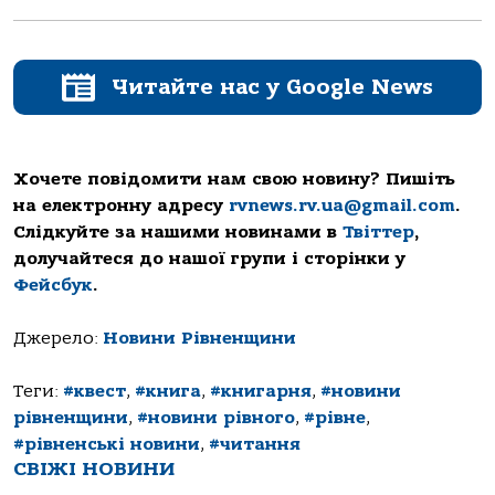
Читайте нас у Google News
Хочете повідомити нам свою новину? Пишіть
на електронну адресу
rvnews.rv.ua@gmail.com
.
Слідкуйте за нашими новинами в
Твіттер
,
долучайтеся до нашої групи і сторінки у
Фейсбук
.
Джерело:
Новини Рівненщини
Теги:
#квест
,
#книга
,
#книгарня
,
#новини
рівненщини
,
#новини рівного
,
#рівне
,
#рівненські новини
,
#читання
СВІЖІ НОВИНИ