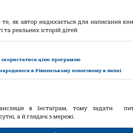
 те, як автор надихається для написання кни
 та реальних історій дітей.
м скористатися цією програмою
 народилося в Рівненському пологовому в липні
ансляція в Інстаграм, тому задати пи
тні, а й глядачі з мережі.