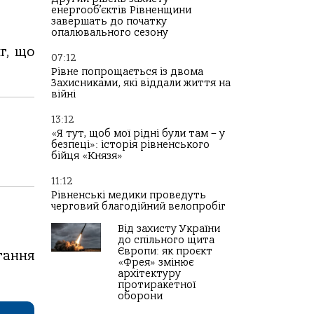
енергооб’єктів Рівненщини
завершать до початку
опалювального сезону
г, що
07:12
Рівне попрощається із двома
Захисниками, які віддали життя на
війні
13:12
«Я тут, щоб мої рідні були там – у
безпеці»: історія рівненського
бійця «Князя»
11:12
Рівненські медики проведуть
черговий благодійний велопробіг
Від захисту України
до спільного щита
Європи: як проєкт
тання
«Фрея» змінює
архітектуру
протиракетної
оборони