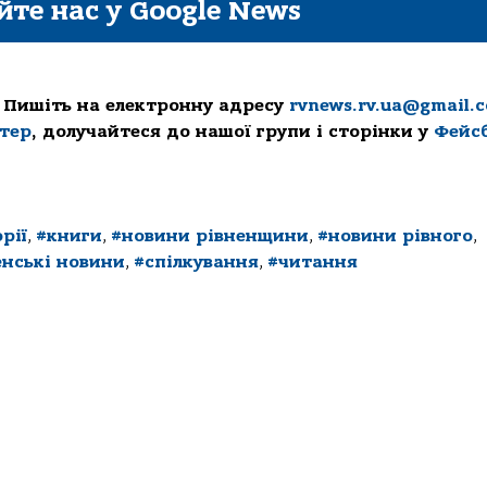
йте нас у Google News
 Пишіть на електронну адресу
rvnews.rv.ua@gmail.
ттер
, долучайтеся до нашої групи і сторінки у
Фейс
рії
,
#книги
,
#новини рівненщини
,
#новини рівного
,
енські новини
,
#спілкування
,
#читання