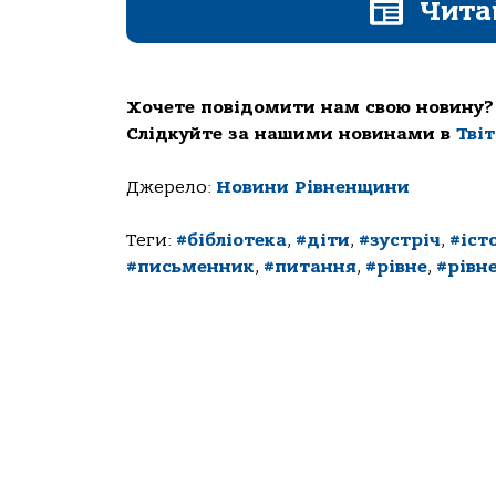
Чита
Хочете повідомити нам свою новину?
Слідкуйте за нашими новинами в
Тві
Джерело:
Новини Рівненщини
Теги:
#бібліотека
,
#діти
,
#зустріч
,
#істо
#письменник
,
#питання
,
#рівне
,
#рівн