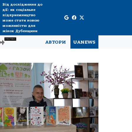
Від дослідження до
дії: як соціальне
підприємництво
може стати новою
можливістю для
жінок Дубенщини
СПЕЦТЕМА
рф
АВТОРИ
UANEWS