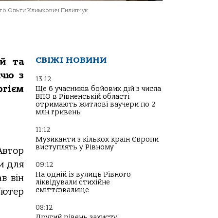
о Ольги Климкович Пилипчук
СВІЖІ НОВИНИ
ей та
ччю з
13:12
ргієм
Ще 6 учасників бойових дій з числа
ВПО в Рівненській області
отримають житлові ваучери по 2
млн гривень
11:12
Музиканти з кількох країн Європи
виступлять у Рівному
Автор
и для
09:12
На одній із вулиць Рівного
в він
ліквідували стихійне
сміттєзвалище
’ютер
08:12
Другий рівень захисту