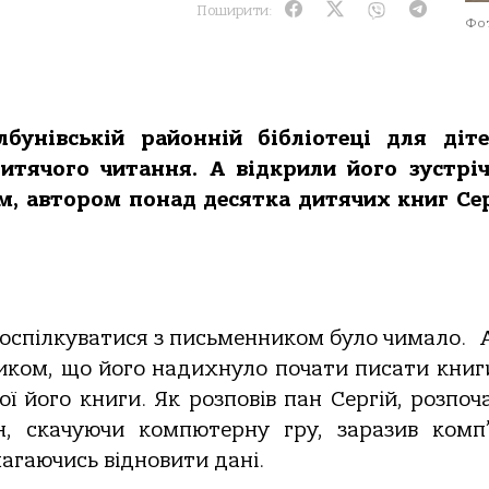
Поширити:
Фот
бунівській районній бібліотеці для діт
итячого читання. А відкрили його зустрі
, автором понад десятка дитячих книг Се
поспілкуватися з письменником було чимало. 
ником, що його надихнуло почати писати книг
ї його книги. Як розповів пан Сергій, розпоча
н, скачуючи компютерну гру, заразив комп
намагаючись відновити дані.