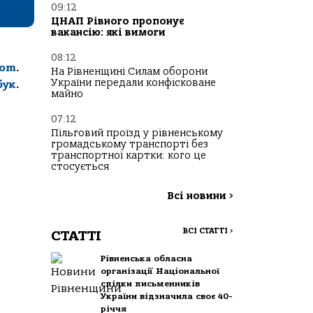
09:12
ЦНАП Рівного пропонує
вакансію: які вимоги
08:12
com
.
На Рівненщині Силам оборони
України передали конфісковане
бук
.
майно
07:12
Пільговий проїзд у рівненському
громадському транспорті без
транспортної картки: кого це
стосується
Всі новини
>
ВСІ СТАТТІ
>
СТАТТІ
Рівненська обласна
організації Національної
спілки письменників
України відзначила своє 40-
річчя