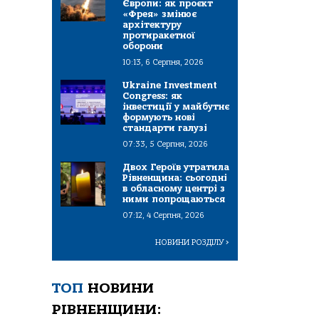
Європи: як проєкт
«Фрея» змінює
архітектуру
протиракетної
оборони
10:13, 6 Серпня, 2026
Ukraine Investment
Congress: як
інвестиції у майбутнє
формують нові
стандарти галузі
07:33, 5 Серпня, 2026
Двох Героїв утратила
Рівненщина: сьогодні
в обласному центрі з
ними попрощаються
07:12, 4 Серпня, 2026
НОВИНИ РОЗДІЛУ
>
ТОП
НОВИНИ
РІВНЕНЩИНИ: