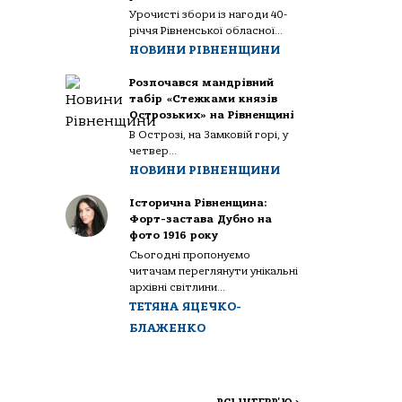
Урочисті збори із нагоди 40-
річчя Рівненської обласної...
НОВИНИ РІВНЕНЩИНИ
Розпочався мандрівний
табір «Стежками князів
Острозьких» на Рівненщині
В Острозі, на Замковій горі, у
четвер...
НОВИНИ РІВНЕНЩИНИ
Історична Рівненщина:
Форт-застава Дубно на
фото 1916 року
Сьогодні пропонуємо
читачам переглянути унікальні
архівні світлини...
ТЕТЯНА ЯЦЕЧКО-
БЛАЖЕНКО