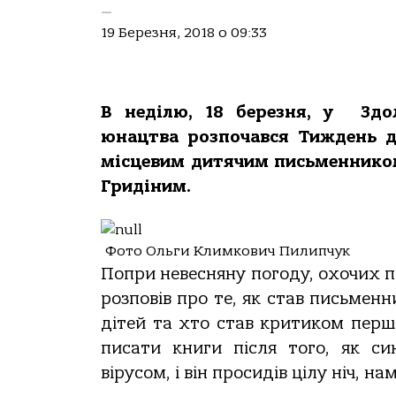
—
19 Березня, 2018 о 09:33
В неділю, 18 березня, у Здол
юнацтва розпочався Тиждень д
місцевим дитячим письменником
Гридіним.
Фото Ольги Климкович Пилипчук
Попри невесняну погоду, охочих 
розповів про те, як став письмен
дітей та хто став критиком першо
писати книги після того, як си
вірусом, і він просидів цілу ніч, 