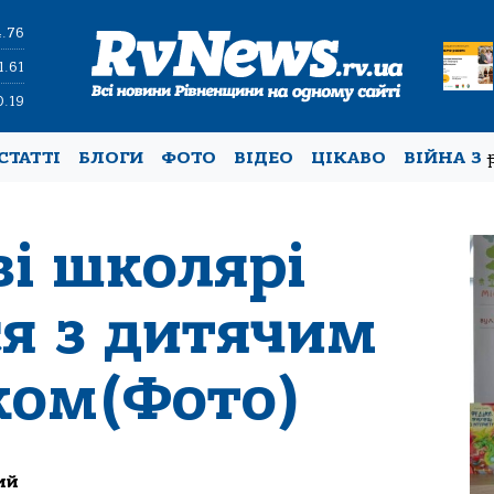
4.76
1.61
0.19
СТАТТІ
БЛОГИ
ФОТО
ВІДЕО
ЦІКАВО
ВІЙНА З
ві школярі
ся з дитячим
ком(Фото)
ий