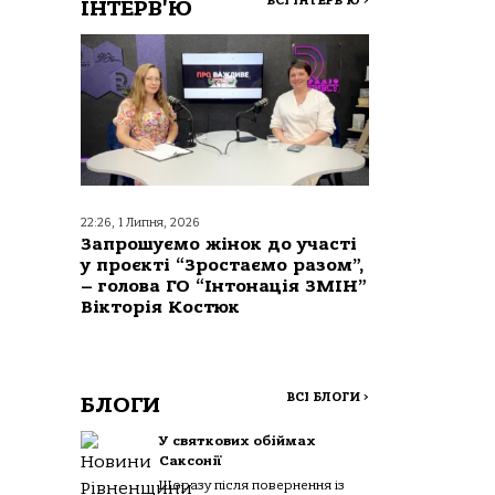
ВСІ ІНТЕРВ'Ю
>
ІНТЕРВ'Ю
22:26, 1 Липня, 2026
Запрошуємо жінок до участі
у проєкті “Зростаємо разом”,
– голова ГО “Інтонація ЗМІН”
Вікторія Костюк
ВСІ БЛОГИ
>
БЛОГИ
У святкових обіймах
Саксонії
Щоразу після повернення із