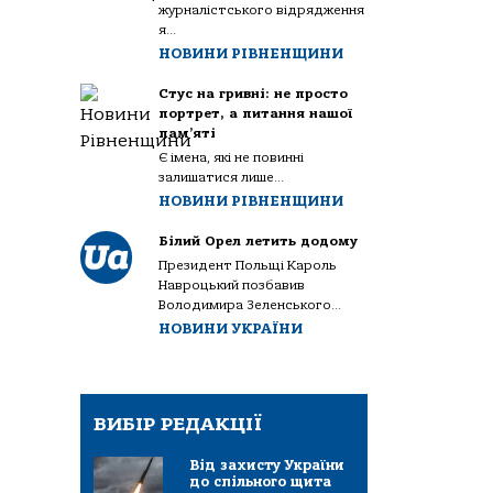
журналістського відрядження
я...
НОВИНИ РІВНЕНЩИНИ
Стус на гривні: не просто
портрет, а питання нашої
пам’яті
Є імена, які не повинні
залишатися лише...
НОВИНИ РІВНЕНЩИНИ
Білий Орел летить додому
Президент Польщі Кароль
Навроцький позбавив
Володимира Зеленського...
НОВИНИ УКРАЇНИ
ВИБІР РЕДАКЦІЇ
Від захисту України
до спільного щита