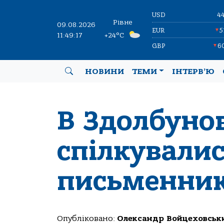
USD
4
Рівне
09.08.2026
EUR
5
▼
11:49:18
+24°C
GBP
6
▼
НОВИНИ
ТЕМИ
ІНТЕРВ’Ю
В Здолбуно
спілкували
письменни
Опубліковано:
Олександр Войцеховськ