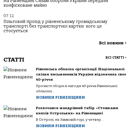
На Рівненщині Силам оборони України передали
конфісковане майно
07:12
Пільговий проїзд у рівненському громадському
транспорті без транспортної картки: кого це
стосується
Всі новини
>
ВСІ СТАТТІ
>
СТАТТІ
Рівненська обласна організації Національної
спілки письменників України відзначила своє
40-річчя
Урочисті збори із нагоди 40-річчя Рівненської
обласної...
НОВИНИ РІВНЕНЩИНИ
Розпочався мандрівний табір «Стежками
князів Острозьких» на Рівненщині
В Острозі, на Замковій горі, у четвер...
НОВИНИ РІВНЕНЩИНИ