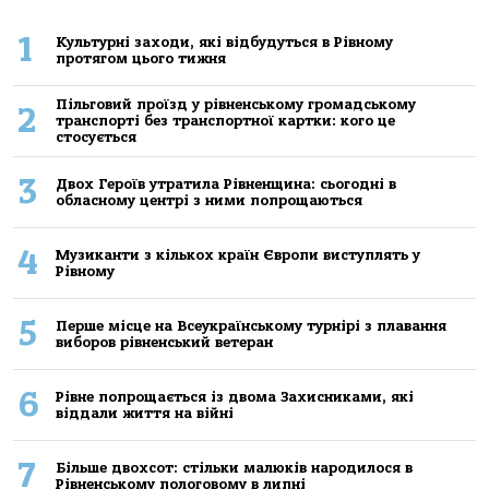
1
Культурні заходи, які відбудуться в Рівному
протягом цього тижня
Пільговий проїзд у рівненському громадському
2
транспорті без транспортної картки: кого це
стосується
3
Двох Героїв утратила Рівненщина: сьогодні в
обласному центрі з ними попрощаються
4
Музиканти з кількох країн Європи виступлять у
Рівному
5
Перше місце на Всеукраїнському турнірі з плавання
виборов рівненський ветеран
6
Рівне попрощається із двома Захисниками, які
віддали життя на війні
7
Більше двохсот: стільки малюків народилося в
Рівненському пологовому в липні