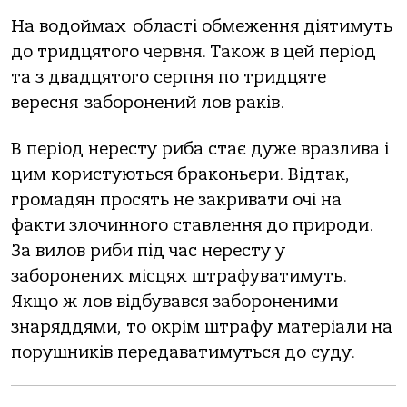
На водоймах області обмеження діятимуть
до тридцятого червня. Також в цей період
та з двадцятого серпня по тридцяте
вересня заборонений лов раків.
В період нересту риба стає дуже вразлива і
цим користуються браконьєри. Відтак,
громадян просять не закривати очі на
факти злочинного ставлення до природи.
За вилов риби під час нересту у
заборонених місцях штрафуватимуть.
Якщо ж лов відбувався забороненими
знаряддями, то окрім штрафу матеріали на
порушників передаватимуться до суду.