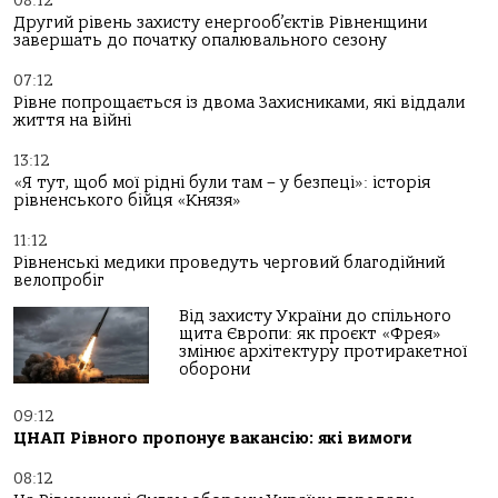
08:12
Другий рівень захисту енергооб’єктів Рівненщини
завершать до початку опалювального сезону
07:12
Рівне попрощається із двома Захисниками, які віддали
життя на війні
13:12
«Я тут, щоб мої рідні були там – у безпеці»: історія
рівненського бійця «Князя»
11:12
Рівненські медики проведуть черговий благодійний
велопробіг
Від захисту України до спільного
щита Європи: як проєкт «Фрея»
змінює архітектуру протиракетної
оборони
09:12
ЦНАП Рівного пропонує вакансію: які вимоги
08:12