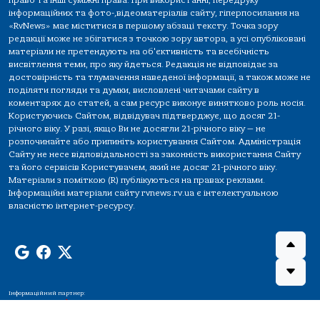
інформаційних та фото-,відеоматеріалів сайту, гіперпосилання на
«RvNews» має міститися в першому абзаці тексту. Точка зору
редакції може не збігатися з точкою зору автора, а усі опубліковані
матеріали не претендують на об'єктивність та всебічність
висвітлення теми, про яку йдеться. Редакція не відповідає за
достовірність та тлумачення наведеної інформації, а також може не
поділяти погляди та думки, висловлені читачами сайту в
коментарях до статей, а сам ресурс виконує винятково роль носія.
Користуючись Сайтом, відвідувач підтверджує, що досяг 21-
річного віку. У разі, якщо Ви не досягли 21-річного віку — не
розпочинайте або припиніть користування Сайтом. Адміністрація
Сайту не несе відповідальності за законність використання Сайту
та його сервісів Користувачем, який не досяг 21-річного віку.
Матеріали з поміткою (R) публікуються на правах реклами.
Інформаційні матеріали сайту rvnews.rv.ua є інтелектуальною
власністю інтернет-ресурсу.
Інформаційний партнер: