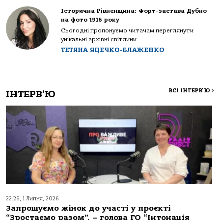
Історична Рівненщина: Форт-застава Дубно
на фото 1916 року
Сьогодні пропонуємо читачам переглянути
унікальні архівні світлини...
ТЕТЯНА ЯЦЕЧКО-БЛАЖЕНКО
ВСІ ІНТЕРВ'Ю
>
ІНТЕРВ'Ю
22:26, 1 Липня, 2026
Запрошуємо жінок до участі у проєкті
“Зростаємо разом”, – голова ГО “Інтонація