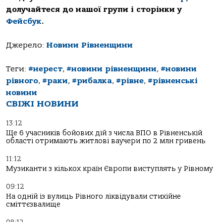
долучайтеся до нашої групи і сторінки у
Фейсбук
.
Джерело:
Новини Рівненщини
Теги:
#нерест
,
#новини рівненщини
,
#новини
рівного
,
#раки
,
#рибалка
,
#рівне
,
#рівненські
новини
СВІЖІ НОВИНИ
13:12
Ще 6 учасників бойових дій з числа ВПО в Рівненській
області отримають житлові ваучери по 2 млн гривень
11:12
Музиканти з кількох країн Європи виступлять у Рівному
09:12
На одній із вулиць Рівного ліквідували стихійне
сміттєзвалище