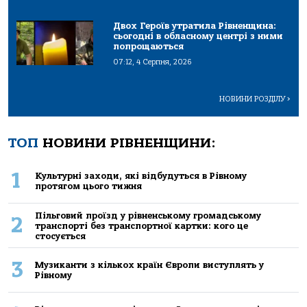
Двох Героїв утратила Рівненщина:
сьогодні в обласному центрі з ними
попрощаються
07:12, 4 Серпня, 2026
НОВИНИ РОЗДІЛУ
>
ТОП
НОВИНИ РІВНЕНЩИНИ:
1
Культурні заходи, які відбудуться в Рівному
протягом цього тижня
Пільговий проїзд у рівненському громадському
2
транспорті без транспортної картки: кого це
стосується
3
Музиканти з кількох країн Європи виступлять у
Рівному