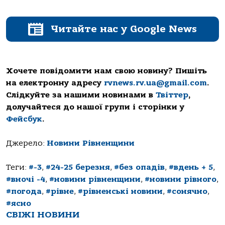
Читайте нас у Google News
Хочете повідомити нам свою новину? Пишіть
на електронну адресу
rvnews.rv.ua@gmail.com
.
Слідкуйте за нашими новинами в
Твіттер
,
долучайтеся до нашої групи і сторінки у
Фейсбук
.
Джерело:
Новини Рівненщини
Теги:
#-3
,
#24-25 березня
,
#без опадів
,
#вдень + 5
,
#вночі -4
,
#новини рівненщини
,
#новини рівного
,
#погода
,
#рівне
,
#рівненські новини
,
#сонячно
,
#ясно
СВІЖІ НОВИНИ