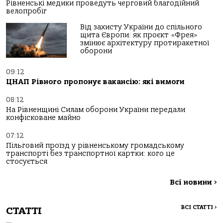
Рівненські медики проведуть черговий благодійний
велопробіг
Від захисту України до спільного
щита Європи: як проєкт «Фрея»
змінює архітектуру протиракетної
оборони
09:12
ЦНАП Рівного пропонує вакансію: які вимоги
08:12
На Рівненщині Силам оборони України передали
конфісковане майно
07:12
Пільговий проїзд у рівненському громадському
транспорті без транспортної картки: кого це
стосується
Всі новини
>
ВСІ СТАТТІ
>
СТАТТІ