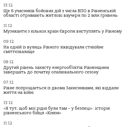
13:12
Ще 6 учасників бойових дій з числа ВПО в Рівненській
області отримають житлові ваучери по 2 млн гривень
11:12
Музиканти з кількох країн Європи виступлять у Рівному
09:12
На одній із вулиць Рівного ліквідували стихійне
сміттєзвалище
08:12
Другий рівень захисту енергооб’єктів Рівненщини
завершать до початку опалювального сезону
07:12
Рівне попрощається із двома Захисниками, які віддали
життя на війні
13:12
«Я тут, щоб мої рідні були там – у безпеці»: історія
рівненського бійця «Князя»
11:12