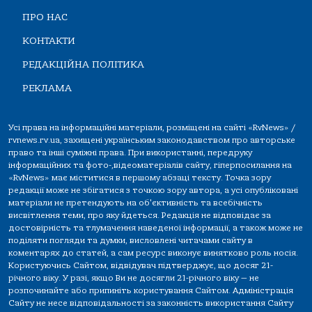
ПРО НАС
КОНТАКТИ
РЕДАКЦІЙНА ПОЛІТИКА
РЕКЛАМА
Усі права на інформаційні матеріали, розміщені на сайті «RvNews» /
rvnews.rv.ua, захищені українським законодавством про авторське
право та інші суміжні права. При використанні, передруку
інформаційних та фото-,відеоматеріалів сайту, гіперпосилання на
«RvNews» має міститися в першому абзаці тексту. Точка зору
редакції може не збігатися з точкою зору автора, а усі опубліковані
матеріали не претендують на об'єктивність та всебічність
висвітлення теми, про яку йдеться. Редакція не відповідає за
достовірність та тлумачення наведеної інформації, а також може не
поділяти погляди та думки, висловлені читачами сайту в
коментарях до статей, а сам ресурс виконує винятково роль носія.
Користуючись Сайтом, відвідувач підтверджує, що досяг 21-
річного віку. У разі, якщо Ви не досягли 21-річного віку — не
розпочинайте або припиніть користування Сайтом. Адміністрація
Сайту не несе відповідальності за законність використання Сайту