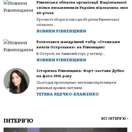
Рівненська обласна організації Національної
спілки письменників України відзначила своє
40-річчя
Урочисті збори із нагоди 40-річчя Рівненської
обласної...
НОВИНИ РІВНЕНЩИНИ
Розпочався мандрівний табір «Стежками
князів Острозьких» на Рівненщині
В Острозі, на Замковій горі, у четвер...
НОВИНИ РІВНЕНЩИНИ
Історична Рівненщина: Форт-застава Дубно
на фото 1916 року
Сьогодні пропонуємо читачам переглянути
унікальні архівні світлини...
ТЕТЯНА ЯЦЕЧКО-БЛАЖЕНКО
ВСІ ІНТЕРВ'Ю
>
ІНТЕРВ'Ю