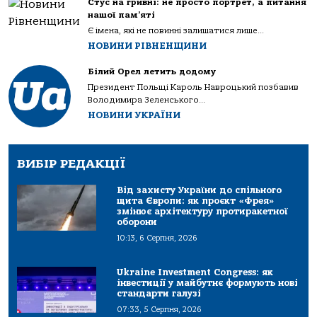
Стус на гривні: не просто портрет, а питання
нашої пам’яті
Є імена, які не повинні залишатися лише...
НОВИНИ РІВНЕНЩИНИ
Білий Орел летить додому
Президент Польщі Кароль Навроцький позбавив
Володимира Зеленського...
НОВИНИ УКРАЇНИ
ВИБІР РЕДАКЦІЇ
Від захисту України до спільного
щита Європи: як проєкт «Фрея»
змінює архітектуру протиракетної
оборони
10:13, 6 Серпня, 2026
Ukraine Investment Congress: як
інвестиції у майбутнє формують нові
стандарти галузі
07:33, 5 Серпня, 2026