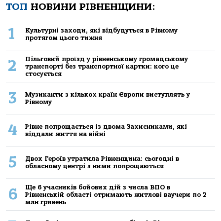
ТОП
НОВИНИ РІВНЕНЩИНИ:
1
Культурні заходи, які відбудуться в Рівному
протягом цього тижня
Пільговий проїзд у рівненському громадському
2
транспорті без транспортної картки: кого це
стосується
3
Музиканти з кількох країн Європи виступлять у
Рівному
4
Рівне попрощається із двома Захисниками, які
віддали життя на війні
5
Двох Героїв утратила Рівненщина: сьогодні в
обласному центрі з ними попрощаються
Ще 6 учасників бойових дій з числа ВПО в
6
Рівненській області отримають житлові ваучери по 2
млн гривень