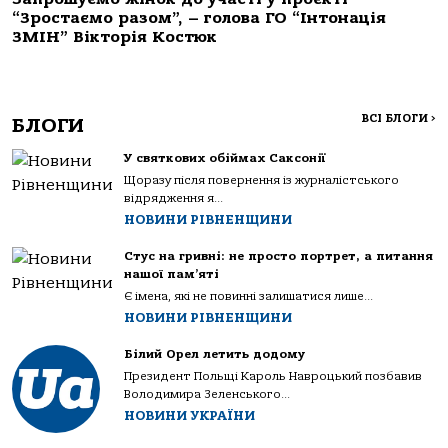
“Зростаємо разом”, – голова ГО “Інтонація
ЗМІН” Вікторія Костюк
ВСІ БЛОГИ
>
БЛОГИ
У святкових обіймах Саксонії
Щоразу після повернення із журналістського
відрядження я...
НОВИНИ РІВНЕНЩИНИ
Стус на гривні: не просто портрет, а питання
нашої пам’яті
Є імена, які не повинні залишатися лише...
НОВИНИ РІВНЕНЩИНИ
Білий Орел летить додому
Президент Польщі Кароль Навроцький позбавив
Володимира Зеленського...
НОВИНИ УКРАЇНИ