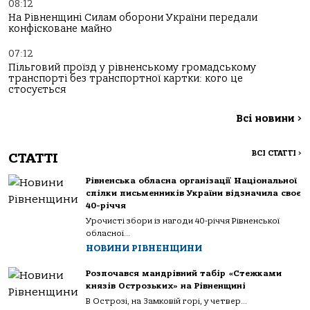
08:12
На Рівненщині Силам оборони України передали
конфісковане майно
07:12
Пільговий проїзд у рівненському громадському
транспорті без транспортної картки: кого це
стосується
Всі новини
>
ВСІ СТАТТІ
>
СТАТТІ
Рівненська обласна організації Національної
спілки письменників України відзначила своє
40-річчя
Урочисті збори із нагоди 40-річчя Рівненської
обласної...
НОВИНИ РІВНЕНЩИНИ
Розпочався мандрівний табір «Стежками
князів Острозьких» на Рівненщині
В Острозі, на Замковій горі, у четвер...