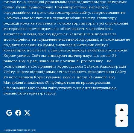
rvnews.rv.ua, захищені українським законодавством про авторське
право та інші суміжні права. При використанні, передруку
інформаційних та фото-,відеоматеріалів сайту, гіперпосилання на
«RvNews» має міститися в першому абзаці тексту. Точка зору
редакції може не збігатися з точкою зору автора, а усі опубліковані
матеріали не претендують на об'єктивність та всебічність
висвітлення теми, про яку йдеться. Редакція не відповідає за
достовірність та тлумачення наведеної інформації, а також може не
поділяти погляди та думки, висловлені читачами сайту в
коментарях до статей, а сам ресурс виконує винятково роль носія.
Користуючись Сайтом, відвідувач підтверджує, що досяг 21-
річного віку. У разі, якщо Ви не досягли 21-річного віку — не
розпочинайте або припиніть користування Сайтом. Адміністрація
Сайту не несе відповідальності за законність використання Сайту
та його сервісів Користувачем, який не досяг 21-річного віку.
Матеріали з поміткою (R) публікуються на правах реклами.
Інформаційні матеріали сайту rvnews.rv.ua є інтелектуальною
власністю інтернет-ресурсу.
Інформаційний партнер: