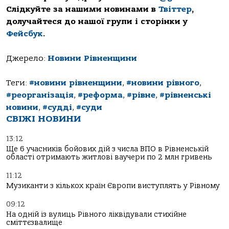
Слідкуйте за нашими новинами в
Твіттер
,
долучайтеся до нашої групи і сторінки у
Фейсбук
.
Джерело:
Новини Рівненщини
Теги:
#новини рівненщини
,
#новини рівного
,
#реорганізація
,
#реформа
,
#рівне
,
#рівненські
новини
,
#судді
,
#суди
СВІЖІ НОВИНИ
13:12
Ще 6 учасників бойових дій з числа ВПО в Рівненській
області отримають житлові ваучери по 2 млн гривень
11:12
Музиканти з кількох країн Європи виступлять у Рівному
09:12
На одній із вулиць Рівного ліквідували стихійне
сміттєзвалище