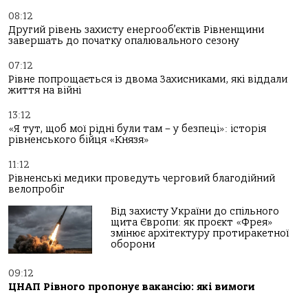
08:12
Другий рівень захисту енергооб’єктів Рівненщини
завершать до початку опалювального сезону
07:12
Рівне попрощається із двома Захисниками, які віддали
життя на війні
13:12
«Я тут, щоб мої рідні були там – у безпеці»: історія
рівненського бійця «Князя»
11:12
Рівненські медики проведуть черговий благодійний
велопробіг
Від захисту України до спільного
щита Європи: як проєкт «Фрея»
змінює архітектуру протиракетної
оборони
09:12
ЦНАП Рівного пропонує вакансію: які вимоги