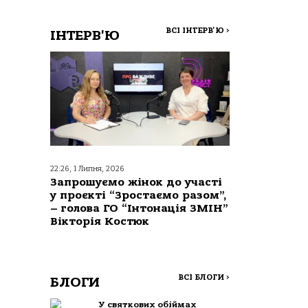
ВСІ ІНТЕРВ'Ю
>
ІНТЕРВ'Ю
22:26, 1 Липня, 2026
Запрошуємо жінок до участі
у проєкті “Зростаємо разом”,
– голова ГО “Інтонація ЗМІН”
Вікторія Костюк
ВСІ БЛОГИ
>
БЛОГИ
У святкових обіймах