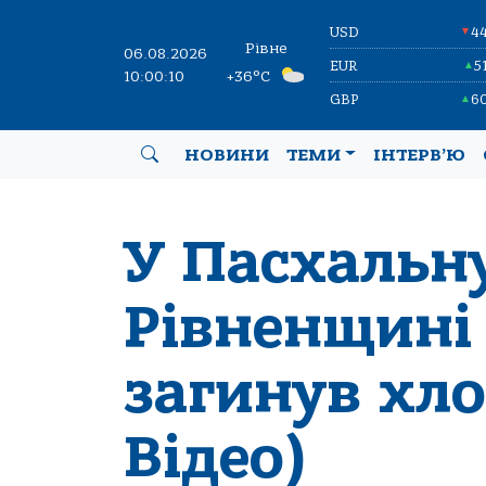
USD
4
▼
Рівне
06.08.2026
EUR
5
▲
10:00:11
+36°C
GBP
6
▲
НОВИНИ
ТЕМИ
ІНТЕРВ’Ю
У Пасхальну
Рівненщині 
загинув хло
Відео)