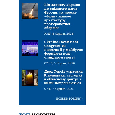
Від захисту України
до спільного щита
Європи: як проєкт
«Фрея» змінює
архітектуру
протиракетної
оборони
10:13, 6 Серпня, 2026
Ukraine Investment
Congress: як
інвестиції у майбутнє
формують нові
стандарти галузі
07:33, 5 Серпня, 2026
Двох Героїв утратила
Рівненщина: сьогодні
в обласному центрі з
ними попрощаються
07:12, 4 Серпня, 2026
НОВИНИ РОЗДІЛУ
>