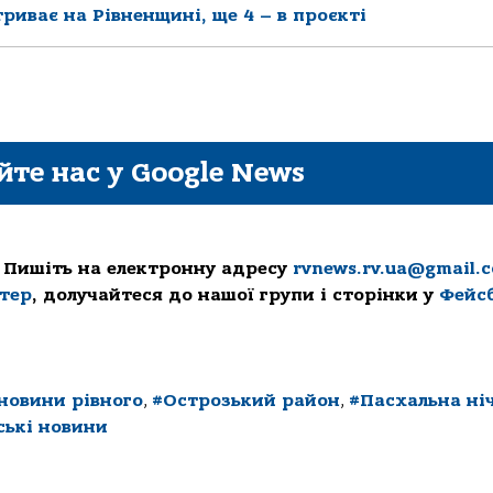
риває на Рівненщині, ще 4 – в проєкті
йте нас у Google News
 Пишіть на електронну адресу
rvnews.rv.ua@gmail.
ттер
, долучайтеся до нашої групи і сторінки у
Фейс
новини рівного
,
#Острозький район
,
#Пасхальна ні
ські новини