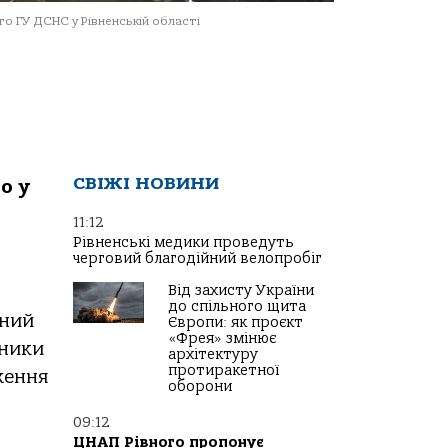
о ГУ ДСНС у Рівненській області
СВІЖІ НОВИНИ
о у
11:12
Рівненські медики проведуть
черговий благодійний велопробіг
Від захисту України
до спільного щита
ений
Європи: як проєкт
«Фрея» змінює
ьники
архітектуру
протиракетної
ження
оборони
09:12
ЦНАП Рівного пропонує