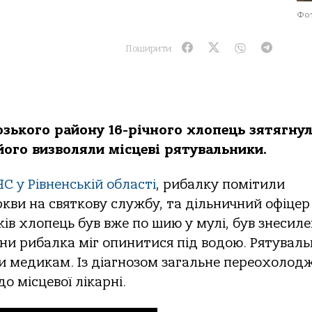
Фот
Поширити:
озького району 16-річного хлопець зятягнул
 його визволяли місцеві рятувальники.
С у Рівненській області
, рибалку помітили
еркви на святкову службу, та дільничний офіцер
иків хлопець був вже по шию у мулі, був знесил
лини рибалка міг опинитися під водою. Рятувал
и медикам. Із діагнозом загальне переохолод
о місцевої лікарні.