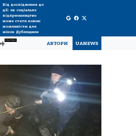
Від дослідження до
дії: як соціальне
підприємництво
може стати новою
можливістю для
жінок Дубенщини
СПЕЦТЕМА
рф
АВТОРИ
UANEWS