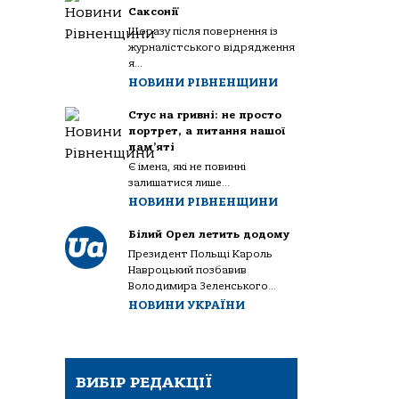
Саксонії
Щоразу після повернення із
журналістського відрядження
я...
НОВИНИ РІВНЕНЩИНИ
Стус на гривні: не просто
портрет, а питання нашої
пам’яті
Є імена, які не повинні
залишатися лише...
НОВИНИ РІВНЕНЩИНИ
Білий Орел летить додому
Президент Польщі Кароль
Навроцький позбавив
Володимира Зеленського...
НОВИНИ УКРАЇНИ
ВИБІР РЕДАКЦІЇ