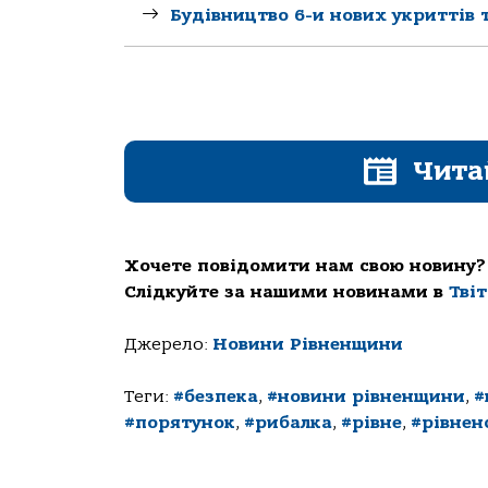
Будівництво 6-и нових укриттів т
Чита
Хочете повідомити нам свою новину?
Слідкуйте за нашими новинами в
Тві
Джерело:
Новини Рівненщини
Теги:
#безпека
,
#новини рівненщини
,
#
#порятунок
,
#рибалка
,
#рівне
,
#рівнен