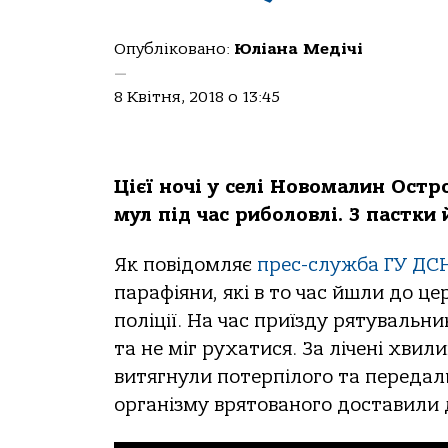
Опубліковано:
Юліана Медічі
—
8 Квітня, 2018 о 13:45
Цієї ночі у селі Новомалин Остр
мул під час риболовлі. З пастки
Як повідомляє
прес-служба ГУ ДСН
парафіяни, які в то час йшли до ц
поліції. На час приїзду рятувальн
та не міг рухатися. За лічені хви
витягнули потерпілого та передал
організму врятованого доставили д