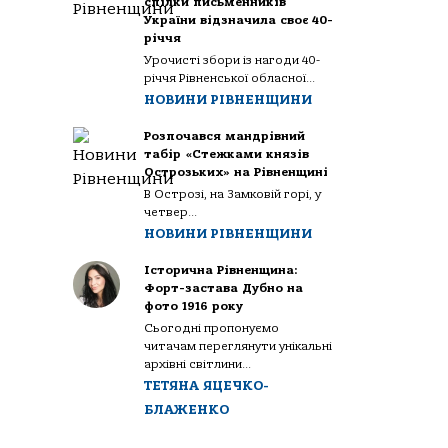
спілки письменників
України відзначила своє 40-
річчя
Урочисті збори із нагоди 40-
річчя Рівненської обласної...
НОВИНИ РІВНЕНЩИНИ
Розпочався мандрівний
табір «Стежками князів
Острозьких» на Рівненщині
В Острозі, на Замковій горі, у
четвер...
НОВИНИ РІВНЕНЩИНИ
Історична Рівненщина:
Форт-застава Дубно на
фото 1916 року
Сьогодні пропонуємо
читачам переглянути унікальні
архівні світлини...
ТЕТЯНА ЯЦЕЧКО-
БЛАЖЕНКО