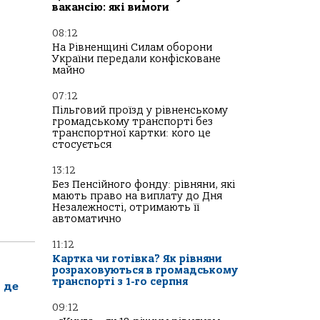
вакансію: які вимоги
08:12
На Рівненщині Силам оборони
України передали конфісковане
майно
07:12
Пільговий проїзд у рівненському
громадському транспорті без
транспортної картки: кого це
стосується
13:12
Без Пенсійного фонду: рівняни, які
мають право на виплату до Дня
Незалежності, отримають її
автоматично
11:12
Картка чи готівка? Як рівняни
розраховуються в громадському
транспорті з 1-го серпня
 де
09:12