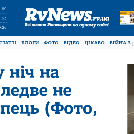
4.69
1.63
0.24
СТАТТІ
БЛОГИ
ФОТО
ВІДЕО
ЦІКАВО
ВІЙНА З
 ніч на
ледве не
пець (Фото,