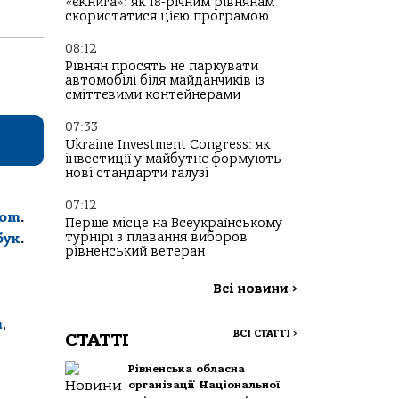
«єКнига»: як 18-річним рівнянам
скористатися цією програмою
08:12
Рівнян просять не паркувати
автомобілі біля майданчиків із
сміттєвими контейнерами
07:33
Ukraine Investment Congress: як
інвестиції у майбутнє формують
нові стандарти галузі
07:12
com
.
Перше місце на Всеукраїнському
турнірі з плавання виборов
бук
.
рівненський ветеран
Всі новини
>
ч
,
ВСІ СТАТТІ
>
СТАТТІ
Рівненська обласна
організації Національної