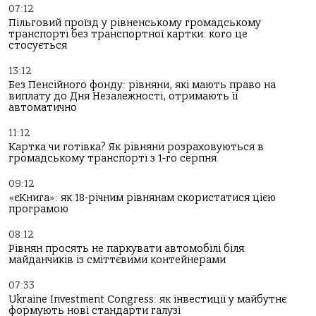
07:12
Пільговий проїзд у рівненському громадському
транспорті без транспортної картки: кого це
стосується
13:12
Без Пенсійного фонду: рівняни, які мають право на
виплату до Дня Незалежності, отримають її
автоматично
11:12
Картка чи готівка? Як рівняни розраховуються в
громадському транспорті з 1-го серпня
09:12
«єКнига»: як 18-річним рівнянам скористатися цією
програмою
08:12
Рівнян просять не паркувати автомобілі біля
майданчиків із сміттєвими контейнерами
07:33
Ukraine Investment Congress: як інвестиції у майбутнє
формують нові стандарти галузі