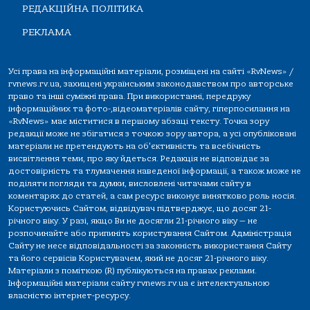
РЕДАКЦІЙНА ПОЛІТИКА
РЕКЛАМА
Усі права на інформаційні матеріали, розміщені на сайті «RvNews» /
rvnews.rv.ua, захищені українським законодавством про авторське
право та інші суміжні права. При використанні, передруку
інформаційних та фото-,відеоматеріалів сайту, гіперпосилання на
«RvNews» має міститися в першому абзаці тексту. Точка зору
редакції може не збігатися з точкою зору автора, а усі опубліковані
матеріали не претендують на об'єктивність та всебічність
висвітлення теми, про яку йдеться. Редакція не відповідає за
достовірність та тлумачення наведеної інформації, а також може не
поділяти погляди та думки, висловлені читачами сайту в
коментарях до статей, а сам ресурс виконує винятково роль носія.
Користуючись Сайтом, відвідувач підтверджує, що досяг 21-
річного віку. У разі, якщо Ви не досягли 21-річного віку — не
розпочинайте або припиніть користування Сайтом. Адміністрація
Сайту не несе відповідальності за законність використання Сайту
та його сервісів Користувачем, який не досяг 21-річного віку.
Матеріали з поміткою (R) публікуються на правах реклами.
Інформаційні матеріали сайту rvnews.rv.ua є інтелектуальною
власністю інтернет-ресурсу.