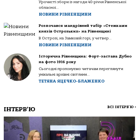
Урочисті збори із нагоди 40-річчя Рівненської
обласної...
НОВИНИ РІВНЕНЩИНИ
Розпочався мандрівний табір «Стежками
князів Острозьких» на Рівненщині
В Острозі, на Замковій горі, у четвер...
НОВИНИ РІВНЕНЩИНИ
Історична Рівненщина: Форт-застава Дубно
на фото 1916 року
Сьогодні пропонуємо читачам переглянути
унікальні архівні світлини...
ТЕТЯНА ЯЦЕЧКО-БЛАЖЕНКО
ВСІ ІНТЕРВ'Ю
>
ІНТЕРВ'Ю