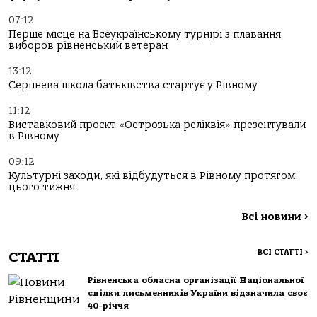
07:12
Перше місце на Всеукраїнському турнірі з плавання
виборов рівненський ветеран
13:12
Серпнева школа батьківства стартує у Рівному
11:12
Виставковий проєкт «Острозька реліквія» презентували
в Рівному
09:12
Культурні заходи, які відбудуться в Рівному протягом
цього тижня
Всі новини
>
ВСІ СТАТТІ
>
СТАТТІ
Рівненська обласна організації Національної
спілки письменників України відзначила своє
40-річчя