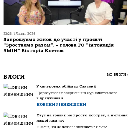
22:26, 1 Липня, 2026
Запрошуємо жінок до участі у проєкті
“Зростаємо разом”, – голова ГО “Інтонація
ЗМІН” Вікторія Костюк
ВСІ БЛОГИ
>
БЛОГИ
У святкових обіймах Саксонії
Щоразу після повернення із журналістського
відрядження я...
НОВИНИ РІВНЕНЩИНИ
Стус на гривні: не просто портрет, а питання
нашої пам’яті
Є імена, які не повинні залишатися лише...