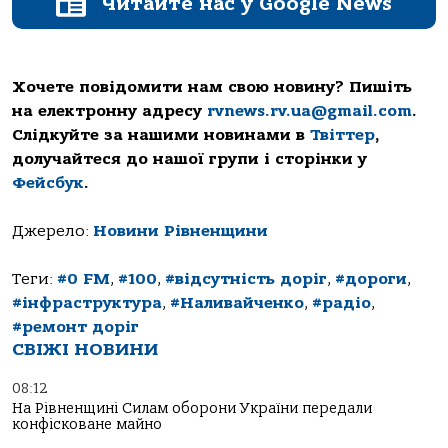
Читайте нас у Google News
Хочете повідомити нам свою новину? Пишіть
на електронну адресу
rvnews.rv.ua@gmail.com
.
Слідкуйте за нашими новинами в
Твіттер
,
долучайтеся до нашої групи і сторінки у
Фейсбук
.
Джерело:
Новини Рівненщини
Теги:
#0 FM
,
#100
,
#відсутність доріг
,
#дороги
,
#інфраструктура
,
#Наливайченко
,
#радіо
,
#ремонт доріг
СВІЖІ НОВИНИ
08:12
На Рівненщині Силам оборони України передали
конфісковане майно