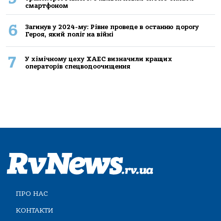
смартфоном
6
Загинув у 2024-му: Рівне проведе в останню дорогу
Героя, який поліг на війні
7
У хімічному цеху ХАЕС визначили кращих
операторів спецводоочищення
ПРО НАС
КОНТАКТИ