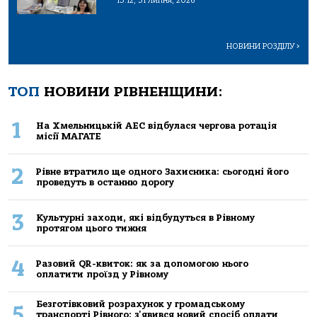
13:12, 31 Липня, 2026
НОВИНИ РОЗДІЛУ
>
ТОП
НОВИНИ РІВНЕНЩИНИ:
1
На Хмельницькій АЕС відбулася чергова ротація
місії МАГАТЕ
2
Рівне втратило ще одного Захисника: сьогодні його
проведуть в останню дорогу
3
Культурні заходи, які відбудуться в Рівному
протягом цього тижня
4
Разовий QR-квиток: як за допомогою нього
оплатити проїзд у Рівному
Безготівковий розрахунок у громадському
5
транспорті Рівного: з'явився новий спосіб оплати