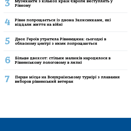
3
Музиканти з кількох країн Європи виступлять у
Рівному
4
Рівне попрощається із двома Захисниками, які
віддали життя на війні
5
Двох Героїв утратила Рівненщина: сьогодні в
обласному центрі з ними попрощаються
6
Більше двохсот: стільки малюків народилося в
Рівненському пологовому в липні
7
Перше місце на Всеукраїнському турнірі з плавання
виборов рівненський ветеран