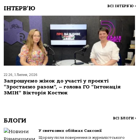
ВСІ ІНТЕРВ'Ю
>
ІНТЕРВ'Ю
22:26, 1 Липня, 2026
Запрошуємо жінок до участі у проєкті
“Зростаємо разом”, – голова ГО “Інтонація
ЗМІН” Вікторія Костюк
ВСІ БЛОГИ
>
БЛОГИ
У святкових обіймах Саксонії
Щоразу після повернення із журналістського