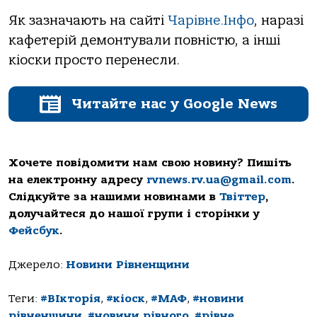
Як зазначають на сайті
Чарівне.Інфо
, наразі
кафетерій демонтували повністю, а інші
кіоски просто перенесли.
Читайте нас у Google News
Хочете повідомити нам свою новину? Пишіть
на електронну адресу
rvnews.rv.ua@gmail.com
.
Слідкуйте за нашими новинами в
Твіттер
,
долучайтеся до нашої групи і сторінки у
Фейсбук
.
Джерело:
Новини Рівненщини
Теги:
#ВІкторія
,
#кіоск
,
#МАФ
,
#новини
рівненщини
,
#новини рівного
,
#рівне
,