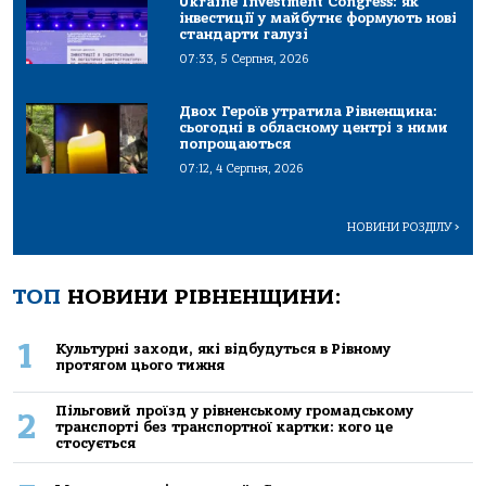
Ukraine Investment Congress: як
інвестиції у майбутнє формують нові
стандарти галузі
07:33, 5 Серпня, 2026
Двох Героїв утратила Рівненщина:
сьогодні в обласному центрі з ними
попрощаються
07:12, 4 Серпня, 2026
НОВИНИ РОЗДІЛУ
>
ТОП
НОВИНИ РІВНЕНЩИНИ:
1
Культурні заходи, які відбудуться в Рівному
протягом цього тижня
Пільговий проїзд у рівненському громадському
2
транспорті без транспортної картки: кого це
стосується