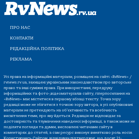
ПРО НАС
КОНТАКТИ
РЕДАКЦІЙНА ПОЛІТИКА
РЕКЛАМА
Усі права на інформаційні матеріали, розміщені на сайті «RvNews» /
rvnews.rv.ua, захищені українським законодавством про авторське
право та інші суміжні права. При використанні, передруку
інформаційних та фото-,відеоматеріалів сайту, гіперпосилання на
«RvNews» має міститися в першому абзаці тексту. Точка зору
редакції може не збігатися з точкою зору автора, а усі опубліковані
матеріали не претендують на об'єктивність та всебічність
висвітлення теми, про яку йдеться. Редакція не відповідає за
достовірність та тлумачення наведеної інформації, а також може не
поділяти погляди та думки, висловлені читачами сайту в
коментарях до статей, а сам ресурс виконує винятково роль носія.
Користуючись Сайтом, відвідувач підтверджує, що досяг 21-