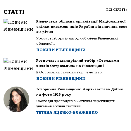
ВСІ СТАТТІ
>
СТАТТІ
Рівненська обласна організації Національної
спілки письменників України відзначила своє
40-річчя
Урочисті збори із нагоди 40-річчя Рівненської
обласної...
НОВИНИ РІВНЕНЩИНИ
Розпочався мандрівний табір «Стежками
князів Острозьких» на Рівненщині
В Острозі, на Замковій горі, у четвер...
НОВИНИ РІВНЕНЩИНИ
Історична Рівненщина: Форт-застава Дубно
на фото 1916 року
Сьогодні пропонуємо читачам переглянути
унікальні архівні світлини...
ТЕТЯНА ЯЦЕЧКО-БЛАЖЕНКО