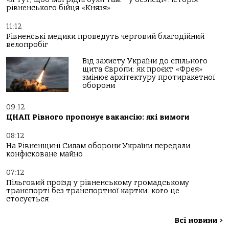
рівненського бійця «Князя»
11:12
Рівненські медики проведуть черговий благодійний
велопробіг
Від захисту України до спільного
щита Європи: як проєкт «Фрея»
змінює архітектуру протиракетної
оборони
09:12
ЦНАП Рівного пропонує вакансію: які вимоги
08:12
На Рівненщині Силам оборони України передали
конфісковане майно
07:12
Пільговий проїзд у рівненському громадському
транспорті без транспортної картки: кого це
стосується
Всі новини
>