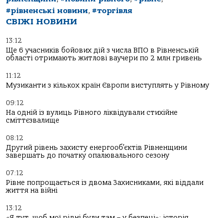
#рівненські новини
,
#торгівля
СВІЖІ НОВИНИ
13:12
Ще 6 учасників бойових дій з числа ВПО в Рівненській
області отримають житлові ваучери по 2 млн гривень
11:12
Музиканти з кількох країн Європи виступлять у Рівному
09:12
На одній із вулиць Рівного ліквідували стихійне
сміттєзвалище
08:12
Другий рівень захисту енергооб’єктів Рівненщини
завершать до початку опалювального сезону
07:12
Рівне попрощається із двома Захисниками, які віддали
життя на війні
13:12
«Я тут, щоб мої рідні були там – у безпеці»: історія