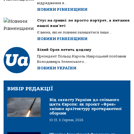
відрядження я...
НОВИНИ РІВНЕНЩИНИ
Стус на гривні: не просто портрет, а питання
нашої пам’яті
Є імена, які не повинні залишатися лише...
НОВИНИ РІВНЕНЩИНИ
Білий Орел летить додому
Президент Польщі Кароль Навроцький позбавив
Володимира Зеленського...
НОВИНИ УКРАЇНИ
ВИБІР РЕДАКЦІЇ
Від захисту України до спільного
щита Європи: як проєкт «Фрея»
змінює архітектуру протиракетної
оборони
10:13, 6 Серпня, 2026