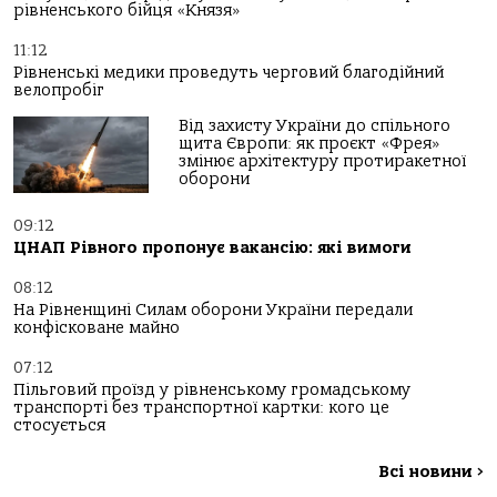
рівненського бійця «Князя»
11:12
Рівненські медики проведуть черговий благодійний
велопробіг
Від захисту України до спільного
щита Європи: як проєкт «Фрея»
змінює архітектуру протиракетної
оборони
09:12
ЦНАП Рівного пропонує вакансію: які вимоги
08:12
На Рівненщині Силам оборони України передали
конфісковане майно
07:12
Пільговий проїзд у рівненському громадському
транспорті без транспортної картки: кого це
стосується
Всі новини
>