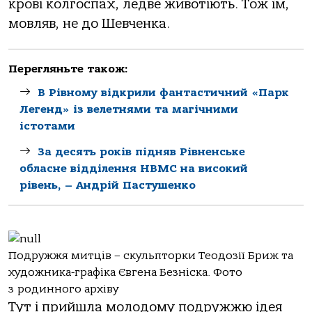
крові колгоспах, ледве животіють. Тож їм,
мовляв, не до Шевченка.
Перегляньте також:
В Рівному відкрили фантастичний «Парк
Легенд» із велетнями та магічними
істотами
За десять років підняв Рівненське
обласне відділення НВМС на високий
рівень, – Андрій Пастушенко
Подружжя митців – скульпторки Теодозії Бриж та
художника-графіка Євгена Безніска. Фото
з родинного архіву
Тут і прийшла молодому подружжю ідея