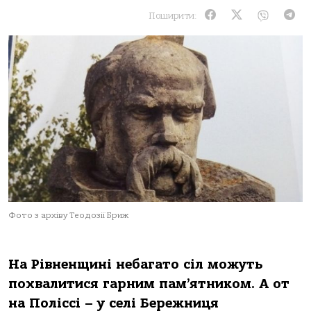
Поширити:
Фото з архіву Теодозії Бриж
На Рівненщині небагато сіл можуть
похвалитися гарним пам’ятником. А от
на Поліссі – у селі Бережниця