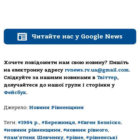
Читайте нас у Google News
Хочете повідомити нам свою новину? Пишіть
на електронну адресу
rvnews.rv.ua@gmail.com
.
Слідкуйте за нашими новинами в
Твіттер
,
долучайтеся до нашої групи і сторінки у
Фейсбук
.
Джерело:
Новини Рівненщини
Теги:
#1964 р.
,
#Бережниця
,
#Євген Безніско
,
#новини рівненщини
,
#новини рівного
,
#пам'ятник Шевченку
,
#рівне
,
#рівненські