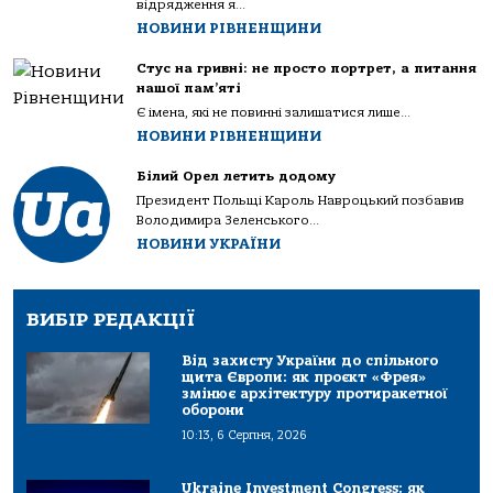
відрядження я...
НОВИНИ РІВНЕНЩИНИ
Стус на гривні: не просто портрет, а питання
нашої пам’яті
Є імена, які не повинні залишатися лише...
НОВИНИ РІВНЕНЩИНИ
Білий Орел летить додому
Президент Польщі Кароль Навроцький позбавив
Володимира Зеленського...
НОВИНИ УКРАЇНИ
ВИБІР РЕДАКЦІЇ
Від захисту України до спільного
щита Європи: як проєкт «Фрея»
змінює архітектуру протиракетної
оборони
10:13, 6 Серпня, 2026
Ukraine Investment Congress: як