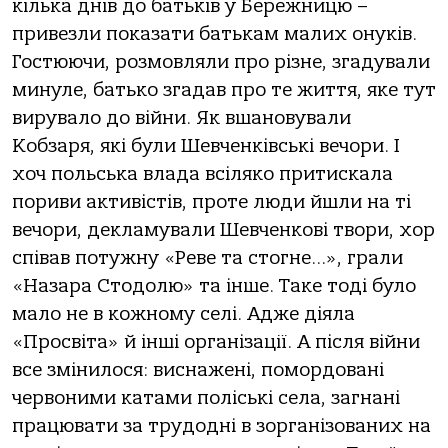
кілька днів до батьків у Бережницю –
привезли показати батькам малих онуків.
Гостюючи, розмовляли про різне, згадували
минуле, батько згадав про те життя, яке тут
вирувало до війни. Як вшановували
Кобзаря, які були Шевченківські вечори. І
хоч польська влада всіляко притискала
пориви активістів, проте люди йшли на ті
вечори, декламували Шевченкові твори, хор
співав потужну «Реве та стогне…», грали
«Назара Стодолю» та інше. Таке тоді було
мало не в кожному селі. Адже діяла
«Просвіта» й інші організації. А після війни
все змінилося: виснажені, помордовані
червоними катами поліські села, загнані
працювати за трудодні в зорганізованих на