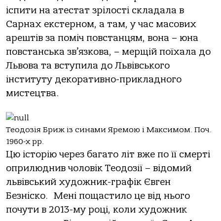
іспити на атестат зрілості складала в
Сарнах екстерном, а там, у час масових
арештів за поміч повстанцям, вона – юна
повстанська зв’язкова, – мерщій поїхала до
Львова та вступила до Львівського
інституту декоративно-прикладного
мистецтва.
Теодозія Бриж із синами Яремою і Максимом. Поч.
1960-х рр.
Цю історію через багато літ вже по її смерті
оприлюднив чоловік Теодозії – відомий
львівський художник-графік Євген
Безніско. Мені пощастило це від нього
почути в 2013-му році, коли художник