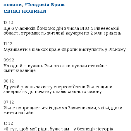
новини
,
#Теодозія Бриж
СВІЖІ НОВИНИ
13:12
Ще 6 учасників бойових дій з числа ВПО в Рівненській
області отримають житлові ваучери по 2 млн гривень
11:12
Музиканти з кількох країн Європи виступлять у Рівному
09:12
На одній із вулиць Рівного ліквідували стихійне
сміттєзвалище
08:12
Другий рівень захисту енергооб’єктів Рівненщини
завершать до початку опалювального сезону
07:12
Рівне попрощається із двома Захисниками, які віддали
життя на війні
13:12
«Я тут, щоб мої рідні були там – у безпеці»: історія