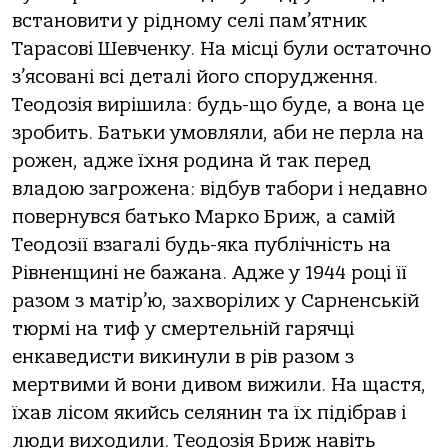
встановити у рідному селі пам’ятник
Тарасові Шевченку. На місці були остаточно
з’ясовані всі деталі його спорудження.
Теодозія вирішила: будь-що буде, а вона це
зробить. Батьки умовляли, аби не перла на
рожен, адже їхня родина й так перед
владою загрожена: відбув табори і недавно
повернувся батько Марко Бриж, а самій
Теодозії взагалі будь-яка публічність на
Рівненщині не бажана. Адже у 1944 році її
разом з матір’ю, захворілих у Сарненській
тюрмі на тиф у смертельній гарячці
енкаведисти викинули в рів разом з
мертвими й вони дивом вижили. На щастя,
їхав лісом якийсь селянин та їх підібрав і
люди виходили. Теодозія Бриж навіть