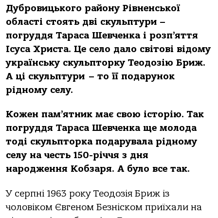
Дубровицького району Рівненської
області стоять дві скульптури –
погруддя Тараса Шевченка і розп’яття
Ісуса Христа. Це село дало світові відому
українську скульпторку Теодозію Бриж.
А ці скульптури – то її подарунок
рідному селу.
Кожен пам’ятник має свою історію. Так
погруддя Тараса Шевченка ще молода
тоді скульпторка подарувала рідному
селу на честь 150-річчя з дня
народження Кобзаря. А було все так.
У серпні 1963 року Теодозія Бриж із
чоловіком Євгеном Безніском приїхали на