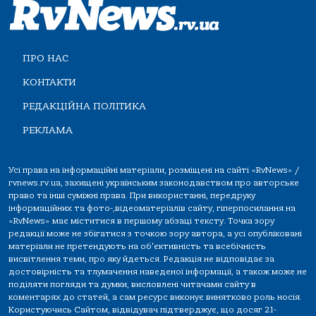
ПРО НАС
КОНТАКТИ
РЕДАКЦІЙНА ПОЛІТИКА
РЕКЛАМА
Усі права на інформаційні матеріали, розміщені на сайті «RvNews» /
rvnews.rv.ua, захищені українським законодавством про авторське
право та інші суміжні права. При використанні, передруку
інформаційних та фото-,відеоматеріалів сайту, гіперпосилання на
«RvNews» має міститися в першому абзаці тексту. Точка зору
редакції може не збігатися з точкою зору автора, а усі опубліковані
матеріали не претендують на об'єктивність та всебічність
висвітлення теми, про яку йдеться. Редакція не відповідає за
достовірність та тлумачення наведеної інформації, а також може не
поділяти погляди та думки, висловлені читачами сайту в
коментарях до статей, а сам ресурс виконує винятково роль носія.
Користуючись Сайтом, відвідувач підтверджує, що досяг 21-