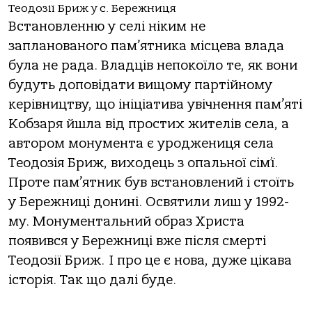
Теодозії Бриж у с. Бережниця
Встановленню у селі ніким не
запланованого пам’ятника місцева влада
була не рада. Владців непокоїло те, як вони
будуть доповідати вищому партійному
керівництву, що ініціатива увічнення пам’яті
Кобзаря йшла від простих жителів села, а
автором монумента є уроджениця села
Теодозія Бриж, виходець з опальної сім’ї.
Проте пам’ятник був встановлений і стоїть
у Бережниці донині. Освятили лиш у 1992-
му. Монументальний образ Христа
появився у Бережниці вже після смерті
Теодозії Бриж. І про це є нова, дуже цікава
історія. Так що далі буде.