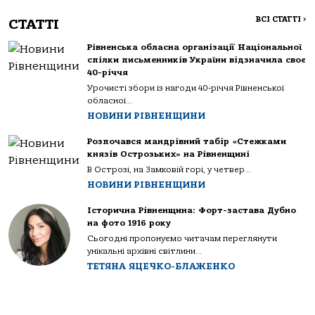
ВСІ СТАТТІ
>
СТАТТІ
Рівненська обласна організації Національної
спілки письменників України відзначила своє
40-річчя
Урочисті збори із нагоди 40-річчя Рівненської
обласної...
НОВИНИ РІВНЕНЩИНИ
Розпочався мандрівний табір «Стежками
князів Острозьких» на Рівненщині
В Острозі, на Замковій горі, у четвер...
НОВИНИ РІВНЕНЩИНИ
Історична Рівненщина: Форт-застава Дубно
на фото 1916 року
Сьогодні пропонуємо читачам переглянути
унікальні архівні світлини...
ТЕТЯНА ЯЦЕЧКО-БЛАЖЕНКО