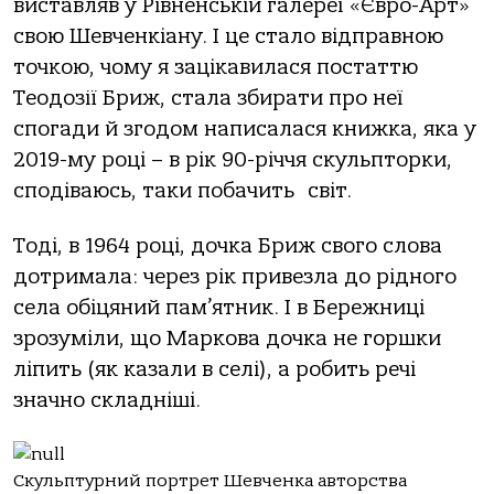
виставляв у Рівненській галереї «Євро-Арт»
свою Шевченкіану. І це стало відправною
точкою, чому я зацікавилася постаттю
Теодозії Бриж, стала збирати про неї
спогади й згодом написалася книжка, яка у
2019-му році – в рік 90-річчя скульпторки,
сподіваюсь, таки побачить світ.
Тоді, в 1964 році, дочка Бриж свого слова
дотримала: через рік привезла до рідного
села обіцяний пам’ятник. І в Бережниці
зрозуміли, що Маркова дочка не горшки
ліпить (як казали в селі), а робить речі
значно складніші.
Скульптурний портрет Шевченка авторства