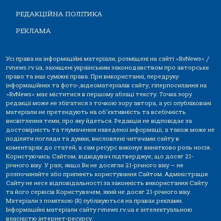
РЕДАКЦІЙНА ПОЛІТИКА
РЕКЛАМА
Усі права на інформаційні матеріали, розміщені на сайті «RvNews» /
rvnews.rv.ua, захищені українським законодавством про авторське
право та інші суміжні права. При використанні, передруку
інформаційних та фото-,відеоматеріалів сайту, гіперпосилання на
«RvNews» має міститися в першому абзаці тексту. Точка зору
редакції може не збігатися з точкою зору автора, а усі опубліковані
матеріали не претендують на об'єктивність та всебічність
висвітлення теми, про яку йдеться. Редакція не відповідає за
достовірність та тлумачення наведеної інформації, а також може не
поділяти погляди та думки, висловлені читачами сайту в
коментарях до статей, а сам ресурс виконує винятково роль носія.
Користуючись Сайтом, відвідувач підтверджує, що досяг 21-
річного віку. У разі, якщо Ви не досягли 21-річного віку — не
розпочинайте або припиніть користування Сайтом. Адміністрація
Сайту не несе відповідальності за законність використання Сайту
та його сервісів Користувачем, який не досяг 21-річного віку.
Матеріали з поміткою (R) публікуються на правах реклами.
Інформаційні матеріали сайту rvnews.rv.ua є інтелектуальною
власністю інтернет-ресурсу.