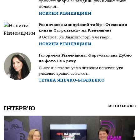
Урочисті збори із нагоди 40-річчя Рівненської
обласної...
НОВИНИ РІВНЕНЩИНИ
Розпочався мандрівний табір «Стежками
князів Острозьких» на Рівненщині
В Острозі, на Замковій горі, у четвер...
НОВИНИ РІВНЕНЩИНИ
Історична Рівненщина: Форт-застава Дубно
на фото 1916 року
Сьогодні пропонуємо читачам переглянути
унікальні архівні світлини...
ТЕТЯНА ЯЦЕЧКО-БЛАЖЕНКО
ВСІ ІНТЕРВ'Ю
>
ІНТЕРВ'Ю