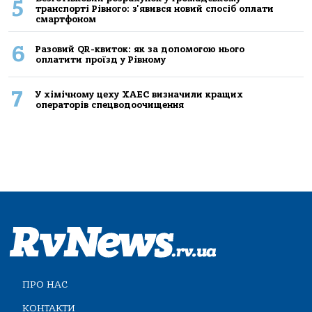
5
транспорті Рівного: з'явився новий спосіб оплати
смартфоном
6
Разовий QR-квиток: як за допомогою нього
оплатити проїзд у Рівному
7
У хімічному цеху ХАЕС визначили кращих
операторів спецводоочищення
ПРО НАС
КОНТАКТИ