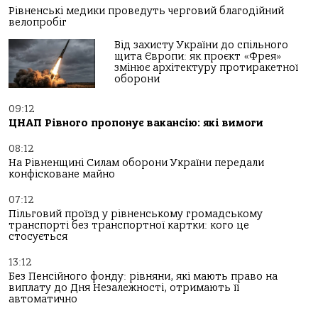
Рівненські медики проведуть черговий благодійний
велопробіг
Від захисту України до спільного
щита Європи: як проєкт «Фрея»
змінює архітектуру протиракетної
оборони
09:12
ЦНАП Рівного пропонує вакансію: які вимоги
08:12
На Рівненщині Силам оборони України передали
конфісковане майно
07:12
Пільговий проїзд у рівненському громадському
транспорті без транспортної картки: кого це
стосується
13:12
Без Пенсійного фонду: рівняни, які мають право на
виплату до Дня Незалежності, отримають її
автоматично