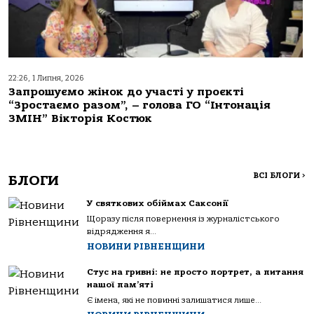
22:26, 1 Липня, 2026
Запрошуємо жінок до участі у проєкті
“Зростаємо разом”, – голова ГО “Інтонація
ЗМІН” Вікторія Костюк
ВСІ БЛОГИ
>
БЛОГИ
У святкових обіймах Саксонії
Щоразу після повернення із журналістського
відрядження я...
НОВИНИ РІВНЕНЩИНИ
Стус на гривні: не просто портрет, а питання
нашої пам’яті
Є імена, які не повинні залишатися лише...