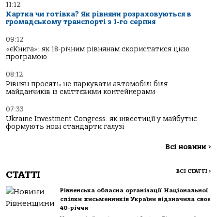
11:12
Картка чи готівка? Як рівняни розраховуються в
громадському транспорті з 1-го серпня
09:12
«єКнига»: як 18-річним рівнянам скористатися цією
програмою
08:12
Рівнян просять не паркувати автомобілі біля
майданчиків із сміттєвими контейнерами
07:33
Ukraine Investment Congress: як інвестиції у майбутнє
формують нові стандарти галузі
Всі новини
>
ВСІ СТАТТІ
>
СТАТТІ
Рівненська обласна організації Національної
спілки письменників України відзначила своє
40-річчя