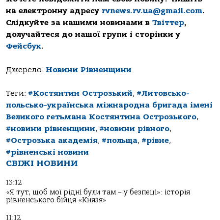
на електронну адресу
rvnews.rv.ua@gmail.com
.
Слідкуйте за нашими новинами в
Твіттер
,
долучайтеся до нашої групи і сторінки у
Фейсбук
.
Джерело:
Новини Рівненщини
Теги:
#Костянтин Острозький
,
#Литовсько-
польсько-українська міжнародна бригада імені
Великого гетьмана Костянтина Острозького
,
#новини рівненщини
,
#новини рівного
,
#Острозька академія
,
#польща
,
#рівне
,
#рівненські новини
СВІЖІ НОВИНИ
13:12
«Я тут, щоб мої рідні були там – у безпеці»: історія
рівненського бійця «Князя»
11:12