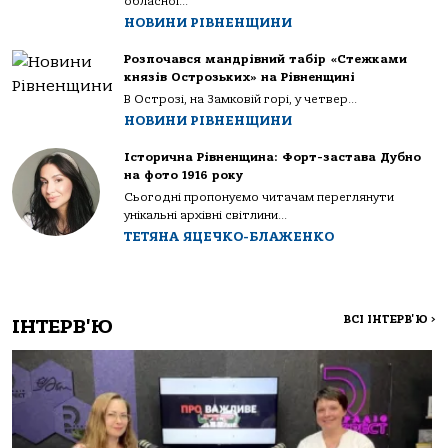
обласної...
НОВИНИ РІВНЕНЩИНИ
Розпочався мандрівний табір «Стежками
князів Острозьких» на Рівненщині
В Острозі, на Замковій горі, у четвер...
НОВИНИ РІВНЕНЩИНИ
Історична Рівненщина: Форт-застава Дубно
на фото 1916 року
Сьогодні пропонуємо читачам переглянути
унікальні архівні світлини...
ТЕТЯНА ЯЦЕЧКО-БЛАЖЕНКО
ВСІ ІНТЕРВ'Ю
>
ІНТЕРВ'Ю