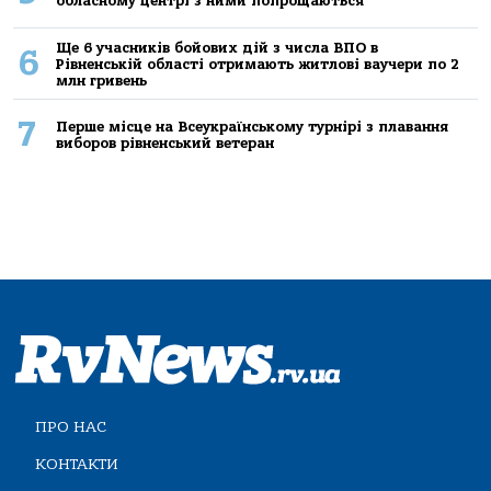
обласному центрі з ними попрощаються
Ще 6 учасників бойових дій з числа ВПО в
6
Рівненській області отримають житлові ваучери по 2
млн гривень
7
Перше місце на Всеукраїнському турнірі з плавання
виборов рівненський ветеран
ПРО НАС
КОНТАКТИ