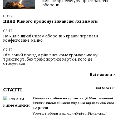
змінює архітектуру протиракетної
оборони
09:12
ЦНАП Рівного пропонує вакансію: які вимоги
08:12
На Рівненщині Силам оборони України передали
конфісковане майно
07:12
Пільговий проїзд у рівненському громадському
транспорті без транспортної картки: кого це
стосується
Всі новини
>
ВСІ СТАТТІ
>
СТАТТІ
Рівненська обласна організації Національної
спілки письменників України відзначила своє
40-річчя
Урочисті збори із нагоди 40-річчя Рівненської