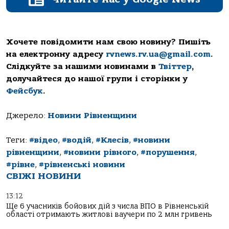
Хочете повідомити нам свою новину? Пишіть
на електронну адресу
rvnews.rv.ua@gmail.com
.
Слідкуйте за нашими новинами в
Твіттер
,
долучайтеся до нашої групи і сторінки у
Фейсбук
.
Джерело:
Новини Рівненщини
Теги:
#відео
,
#водій
,
#Клесів
,
#новини
рівненщини
,
#новини рівного
,
#порушення
,
#рівне
,
#рівненські новини
СВІЖІ НОВИНИ
13:12
Ще 6 учасників бойових дій з числа ВПО в Рівненській
області отримають житлові ваучери по 2 млн гривень