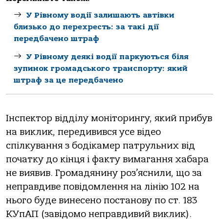
У Рівному водії залишають автівки
близько до перехресть: за такі дії
передбачено штраф
У Рівному деякі водії паркуються біля
зупинок громадського транспорту: який
штраф за це передбачено
Інспектор відділу моніторингу, який прибув
на виклик, передивився усе відео
спілкування з бодікамер патрульних від
початку до кінця і факту вимагання хабара
не виявив. Громадянину роз’яснили, що за
неправдиве повідомлення на лінію 102 на
нього буде винесено постанову по ст. 183
КУпАП (завідомо неправдивий виклик).