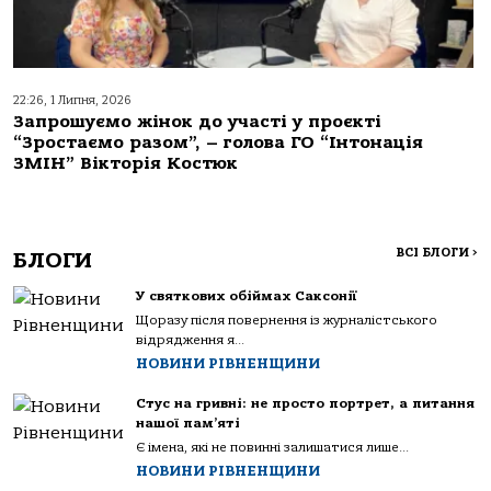
22:26, 1 Липня, 2026
Запрошуємо жінок до участі у проєкті
“Зростаємо разом”, – голова ГО “Інтонація
ЗМІН” Вікторія Костюк
ВСІ БЛОГИ
>
БЛОГИ
У святкових обіймах Саксонії
Щоразу після повернення із журналістського
відрядження я...
НОВИНИ РІВНЕНЩИНИ
Стус на гривні: не просто портрет, а питання
нашої пам’яті
Є імена, які не повинні залишатися лише...
НОВИНИ РІВНЕНЩИНИ