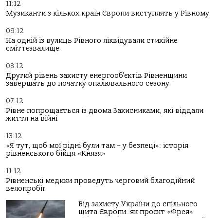
11:12
Музиканти з кількох країн Європи виступлять у Рівному
09:12
На одній із вулиць Рівного ліквідували стихійне
сміттєзвалище
08:12
Другий рівень захисту енергооб’єктів Рівненщини
завершать до початку опалювального сезону
07:12
Рівне попрощається із двома Захисниками, які віддали
життя на війні
13:12
«Я тут, щоб мої рідні були там – у безпеці»: історія
рівненського бійця «Князя»
11:12
Рівненські медики проведуть черговий благодійний
велопробіг
Від захисту України до спільного
щита Європи: як проєкт «Фрея»