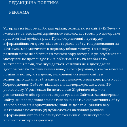
РЕДАКЦІЙНА ПОЛІТИКА
РЕКЛАМА
Усі права на інформаційні матеріали, розміщені на сайті «RvNews» /
rvnews.rv.ua, захищені українським законодавством про авторське
право та інші суміжні права. При використанні, передруку
інформаційних та фото-,відеоматеріалів сайту, гіперпосилання на
«RvNews» має міститися в першому абзаці тексту. Точка зору
редакції може не збігатися з точкою зору автора, а усі опубліковані
матеріали не претендують на об'єктивність та всебічність
висвітлення теми, про яку йдеться. Редакція не відповідає за
достовірність та тлумачення наведеної інформації, а також може не
поділяти погляди та думки, висловлені читачами сайту в
коментарях до статей, а сам ресурс виконує винятково роль носія.
Користуючись Сайтом, відвідувач підтверджує, що досяг 21-
річного віку. У разі, якщо Ви не досягли 21-річного віку — не
розпочинайте або припиніть користування Сайтом. Адміністрація
Сайту не несе відповідальності за законність використання Сайту
та його сервісів Користувачем, який не досяг 21-річного віку.
Матеріали з поміткою (R) публікуються на правах реклами.
Інформаційні матеріали сайту rvnews.rv.ua є інтелектуальною
власністю інтернет-ресурсу.