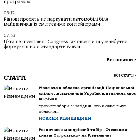
програмою
08:12
Рівнян просять не паркувати автомобілі біля
майданчиків із сміттєвими контейнерами
07:33
Ukraine Investment Congress: як інвестиції у майбутнє
формують нові стандарти галузі
Всі новини
>
ВСІ СТАТТІ
>
СТАТТІ
Рівненська обласна організації Національної
спілки письменників України відзначила своє
40-річчя
Урочисті збори із нагоди 40-річчя Рівненської
обласної...
НОВИНИ РІВНЕНЩИНИ
Розпочався мандрівний табір «Стежками
князів Острозьких» на Рівненщині