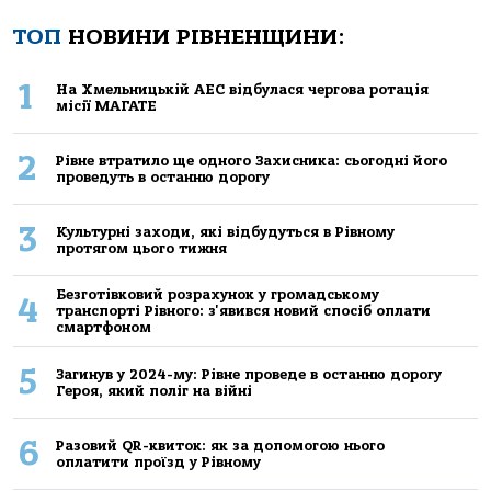
ТОП
НОВИНИ РІВНЕНЩИНИ:
1
На Хмельницькій АЕС відбулася чергова ротація
місії МАГАТЕ
2
Рівне втратило ще одного Захисника: сьогодні його
проведуть в останню дорогу
3
Культурні заходи, які відбудуться в Рівному
протягом цього тижня
Безготівковий розрахунок у громадському
4
транспорті Рівного: з'явився новий спосіб оплати
смартфоном
5
Загинув у 2024-му: Рівне проведе в останню дорогу
Героя, який поліг на війні
6
Разовий QR-квиток: як за допомогою нього
оплатити проїзд у Рівному