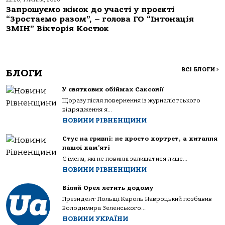
Запрошуємо жінок до участі у проєкті
“Зростаємо разом”, – голова ГО “Інтонація
ЗМІН” Вікторія Костюк
ВСІ БЛОГИ
>
БЛОГИ
У святкових обіймах Саксонії
Щоразу після повернення із журналістського
відрядження я...
НОВИНИ РІВНЕНЩИНИ
Стус на гривні: не просто портрет, а питання
нашої пам’яті
Є імена, які не повинні залишатися лише...
НОВИНИ РІВНЕНЩИНИ
Білий Орел летить додому
Президент Польщі Кароль Навроцький позбавив
Володимира Зеленського...
НОВИНИ УКРАЇНИ