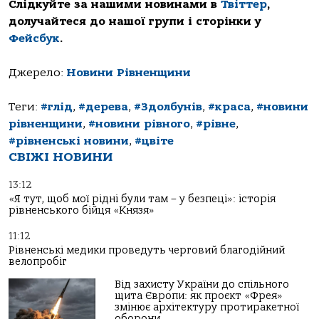
Слідкуйте за нашими новинами в
Твіттер
,
долучайтеся до нашої групи і сторінки у
Фейсбук
.
Джерело:
Новини Рівненщини
Теги:
#глід
,
#дерева
,
#Здолбунів
,
#краса
,
#новини
рівненщини
,
#новини рівного
,
#рівне
,
#рівненські новини
,
#цвіте
СВІЖІ НОВИНИ
13:12
«Я тут, щоб мої рідні були там – у безпеці»: історія
рівненського бійця «Князя»
11:12
Рівненські медики проведуть черговий благодійний
велопробіг
Від захисту України до спільного
щита Європи: як проєкт «Фрея»
змінює архітектуру протиракетної
оборони