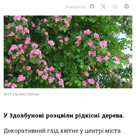
Поширити:
Фото Ірини Самчук
У Здолбунові розцвіли рідкісні дерева.
Декоративний глід квітне у центрі міста.