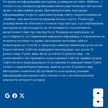
Усі права на інформаційні матеріали, розміщені на сайті «RvNews» /
rvnews.rv.ua, захищені українським законодавством про авторське
право та інші суміжні права. При використанні, передруку
інформаційних та фото-,відеоматеріалів сайту, гіперпосилання на
«RvNews» має міститися в першому абзаці тексту. Точка зору
редакції може не збігатися з точкою зору автора, а усі опубліковані
матеріали не претендують на об'єктивність та всебічність
висвітлення теми, про яку йдеться. Редакція не відповідає за
достовірність та тлумачення наведеної інформації, а також може не
поділяти погляди та думки, висловлені читачами сайту в
коментарях до статей, а сам ресурс виконує винятково роль носія.
Користуючись Сайтом, відвідувач підтверджує, що досяг 21-
річного віку. У разі, якщо Ви не досягли 21-річного віку — не
розпочинайте або припиніть користування Сайтом. Адміністрація
Сайту не несе відповідальності за законність використання Сайту
та його сервісів Користувачем, який не досяг 21-річного віку.
Матеріали з поміткою (R) публікуються на правах реклами.
Інформаційні матеріали сайту rvnews.rv.ua є інтелектуальною
власністю інтернет-ресурсу.